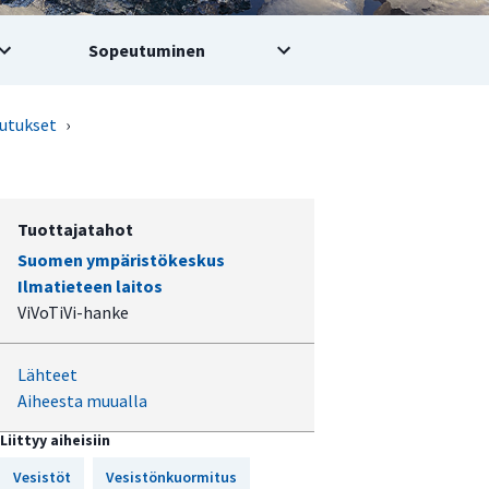
Sopeutuminen
utukset
›
Tuottajatahot
Suomen ympäristökeskus
Ilmatieteen laitos
ViVoTiVi-hanke
Lähteet
Aiheesta muualla
Liittyy aiheisiin
Vesistöt
Vesistönkuormitus