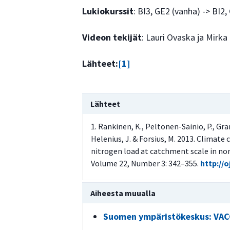
Lukiokurssit
: BI3, GE2 (vanha) -> BI2
Videon tekijät
: Lauri Ovaska ja Mirk
Lähteet:
[1]
Lähteet
Rankinen, K., Peltonen-Sainio, P., Granl
Helenius, J. & Forsius, M. 2013. Climate
nitrogen load at catchment scale in nor
Volume 22, Number 3: 342–355.
http://o
Aiheesta muualla
Suomen ympäristökeskus: VAC