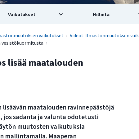
Vaikutukset
Hillintä
mastonmuutoksen vaikutukset
›
Videot: Ilmastonmuutoksen vaik
 vesistökuormitusta
›
s lisää maatalouden
 lisäävän maatalouden ravinnepäästöjä
, jos sadanta ja valunta odotetusti
käytön muutosten vaikutuksia
in mallintamalla. Maaperän