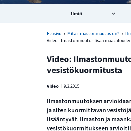
Ilmiö
Etusivu
›
Mitä ilmastonmuutos on?
›
Il
Video: Ilmastonmuutos lisää maatalouden
Video: Ilmastonmuuto
vesistökuormitusta
Video
9.3.2015
Ilmastonmuutoksen arvioidaan
ja siten kuormittavan vesistöjä
lisääntyvät. Ilmaston ja maan
vesistökuormitukseen arvioiti