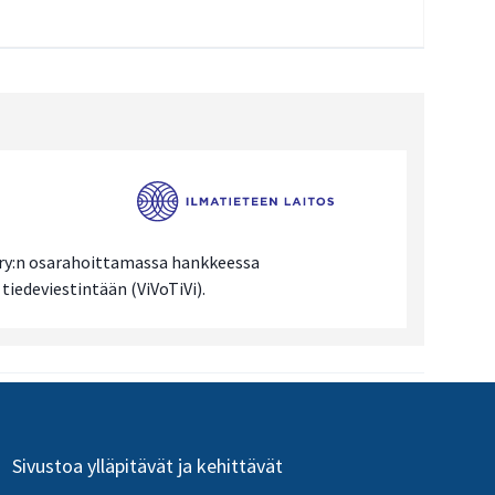
s ry:n osarahoittamassa hankkeessa
iedeviestintään (ViVoTiVi).
Sivustoa ylläpitävät ja kehittävät