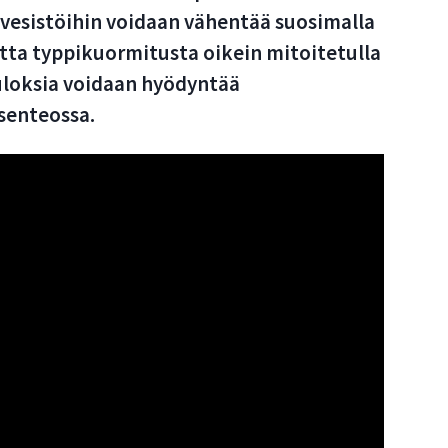
vesistöihin voidaan vähentää suosimalla
utta typpikuormitusta oikein mitoitetulla
Tuloksia voidaan hyödyntää
senteossa.