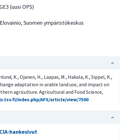
, GE3 (uusi OPS)
a Elovainio, Suomen ympäristökeskus
und, K., Ojanen, H., Laapas, M., Hakala, K., Sippel, K.,
 change adaptation in arable land use, and impact on
thern agriculture. Agricultural and Food Science,
js.tsv.fi/index.php/AFS/article/view/7500
CIA-hankesivut