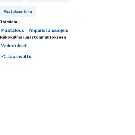
Päätöksenteko
Toimiala
Maatalous
Ympäristönsuojelu
Näkokulma ilmastonmuutokseen
Vaikutukset
Jaa sisältö