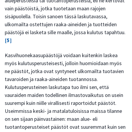
alueperusteisia tai tuotantoperusteisia, eli ne kertovat
vain päästöistä, jotka tuotetaan maan rajojen
sisäpuolella. Toisin sanoen tässä laskutavassa,
ulkomailta ostettujen raaka-aineiden ja tuotteiden
päästöjä ei lasketa sille maalle, jossa kulutus tapahtuu.
[5]
Kasvihuonekaasupäästöjä voidaan kuitenkin laskea
myös kulutusperusteisesti, jolloin huomioidaan myös
ne päästöt, jotka ovat syntyneet ulkomailta tuotavien
tavaroiden ja raaka-aineiden tuotannossa.
Kulutusperusteinen laskutapa tuo ilmi sen, että
vauraiden maiden todellinen ilmastovaikutus on usein
suurempi kuin niille virallisesti raportoidut päästöt.
Useimmissa keski- ja matalatuloisissa maissa tilanne
on sen sijaan päinvastainen: maan alue- eli
tuotantoperusteiset päästöt ovat suuremmat kuin sen