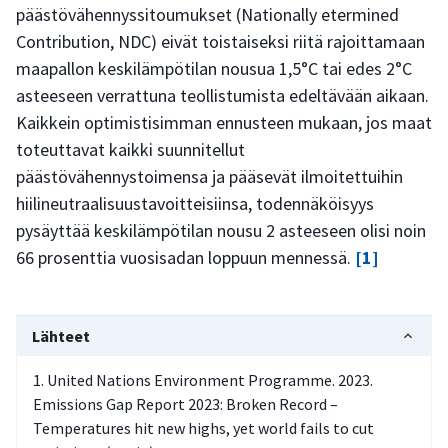
päästövähennyssitoumukset (Nationally etermined
Contribution, NDC) eivät toistaiseksi riitä rajoittamaan
maapallon keskilämpötilan nousua 1,5°C tai edes 2°C
asteeseen verrattuna teollistumista edeltävään aikaan.
Kaikkein optimistisimman ennusteen mukaan, jos maat
toteuttavat kaikki suunnitellut
päästövähennystoimensa ja pääsevät ilmoitettuihin
hiilineutraalisuustavoitteisiinsa, todennäköisyys
pysäyttää keskilämpötilan nousu 2 asteeseen olisi noin
66 prosenttia vuosisadan loppuun mennessä.
[1]
Lähteet
United Nations Environment Programme. 2023.
Emissions Gap Report 2023: Broken Record –
Temperatures hit new highs, yet world fails to cut