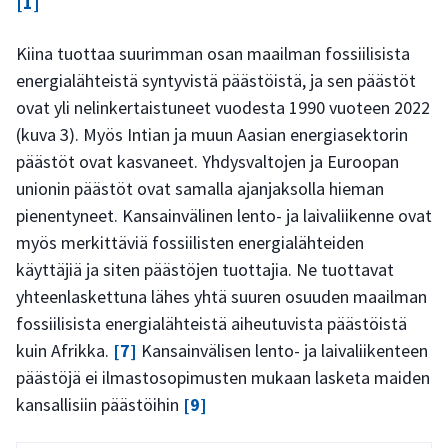
[1]
Kiina tuottaa suurimman osan maailman fossiilisista
energialähteistä syntyvistä päästöistä, ja sen päästöt
ovat yli nelinkertaistuneet vuodesta 1990 vuoteen 2022
(kuva 3). Myös Intian ja muun Aasian energiasektorin
päästöt ovat kasvaneet. Yhdysvaltojen ja Euroopan
unionin päästöt ovat samalla ajanjaksolla hieman
pienentyneet. Kansainvälinen lento- ja laivaliikenne ovat
myös merkittäviä fossiilisten energialähteiden
käyttäjiä ja siten päästöjen tuottajia. Ne tuottavat
yhteenlaskettuna lähes yhtä suuren osuuden maailman
fossiilisista energialähteistä aiheutuvista päästöistä
kuin Afrikka.
[7]
Kansainvälisen lento- ja laivaliikenteen
päästöjä ei ilmastosopimusten mukaan lasketa maiden
kansallisiin päästöihin
[9]