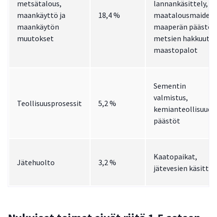
metsätalous,
lannankäsittely,
maankäyttö ja
18,4 %
maatalousmaiden
maankäytön
maaperän päästöt
muutokset
metsien hakkuut,
maastopalot
Sementin
valmistus,
Teollisuusprosessit
5,2 %
kemianteollisuude
päästöt
Kaatopaikat,
Jätehuolto
3,2 %
jätevesien käsittel