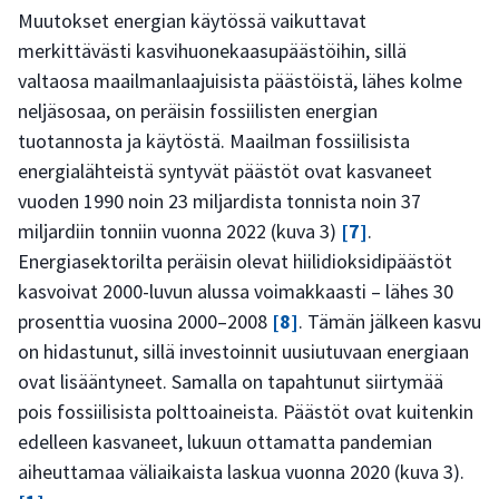
Muutokset energian käytössä vaikuttavat
merkittävästi kasvihuonekaasupäästöihin, sillä
valtaosa maailmanlaajuisista päästöistä, lähes kolme
neljäsosaa, on peräisin fossiilisten energian
tuotannosta ja käytöstä. Maailman fossiilisista
energialähteistä syntyvät päästöt ovat kasvaneet
vuoden 1990 noin 23 miljardista tonnista noin 37
miljardiin tonniin vuonna 2022 (kuva 3)
[7]
.
Energiasektorilta peräisin olevat hiilidioksidipäästöt
kasvoivat 2000-luvun alussa voimakkaasti – lähes 30
prosenttia vuosina 2000–2008
[8]
. Tämän jälkeen kasvu
on hidastunut, sillä investoinnit uusiutuvaan energiaan
ovat lisääntyneet. Samalla on tapahtunut siirtymää
pois fossiilisista polttoaineista. Päästöt ovat kuitenkin
edelleen kasvaneet, lukuun ottamatta pandemian
aiheuttamaa väliaikaista laskua vuonna 2020 (kuva 3).