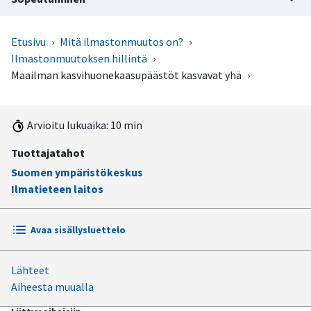
Etusivu
›
Mitä ilmastonmuutos on?
›
Ilmastonmuutoksen hillintä
›
Maailman kasvihuonekaasupäästöt kasvavat yhä
›
Arvioitu lukuaika: 10 min
Tuottajatahot
Suomen ympäristökeskus
Ilmatieteen laitos
Avaa sisällysluettelo
Lähteet
Kasvihuonekaasupäästöjen kasvu ei ole vielä taittunut
Aiheesta muualla
Osassa maista päästöt kasvavat, osassa laskevat