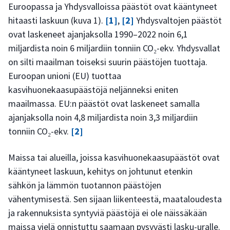
Euroopassa ja Yhdysvalloissa päästöt ovat kääntyneet
hitaasti laskuun (kuva 1).
[1]
,
[2]
Yhdysvaltojen päästöt
ovat laskeneet ajanjaksolla 1990–2022 noin 6,1
miljardista noin 6 miljardiin tonniin CO₂-ekv. Yhdysvallat
on silti maailman toiseksi suurin päästöjen tuottaja.
Euroopan unioni (EU) tuottaa
kasvihuonekaasupäästöjä neljänneksi eniten
maailmassa. EU:n päästöt ovat laskeneet samalla
ajanjaksolla noin 4,8 miljardista noin 3,3 miljardiin
tonniin CO₂-ekv.
[2]
Maissa tai alueilla, joissa kasvihuonekaasupäästöt ovat
kääntyneet laskuun, kehitys on johtunut etenkin
sähkön ja lämmön tuotannon päästöjen
vähentymisestä. Sen sijaan liikenteestä, maataloudesta
ja rakennuksista syntyviä päästöjä ei ole näissäkään
maissa vielä onnistuttu saamaan pysyvästi lasku-uralle.