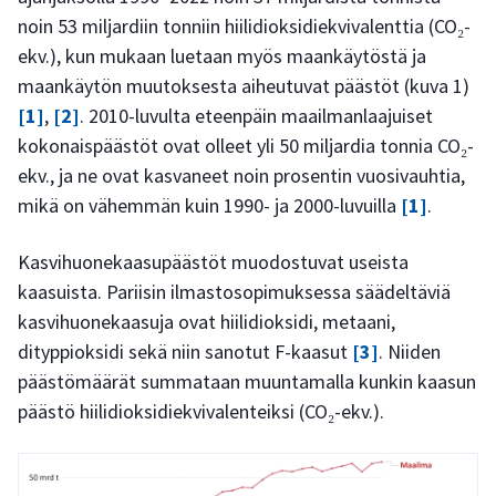
noin 53 miljardiin tonniin hiilidioksidiekvivalenttia (CO₂-
ekv.), kun mukaan luetaan myös maankäytöstä ja
maankäytön muutoksesta aiheutuvat päästöt (kuva 1)
[1]
,
[2]
. 2010-luvulta eteenpäin maailmanlaajuiset
kokonaispäästöt ovat olleet yli 50 miljardia tonnia CO₂-
ekv., ja ne ovat kasvaneet noin prosentin vuosivauhtia,
mikä on vähemmän kuin 1990- ja 2000-luvuilla
[1]
.
Kasvihuonekaasupäästöt muodostuvat useista
kaasuista. Pariisin ilmastosopimuksessa säädeltäviä
kasvihuonekaasuja ovat hiilidioksidi, metaani,
dityppioksidi sekä niin sanotut F-kaasut
[3]
. Niiden
päästömäärät summataan muuntamalla kunkin kaasun
päästö hiilidioksidiekvivalenteiksi (CO₂-ekv.).