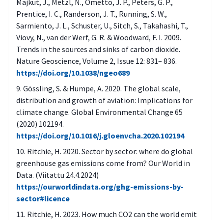
Majkut, J., Metzl, N., Ometto, J. P., Peters, G. P.,
Prentice, I. C., Randerson, J. T., Running, S. W.,
Sarmiento, J. L., Schuster, U., Sitch, S., Takahashi, T.,
Viovy, N., van der Werf, G. R. & Woodward, F. I. 2009.
Trends in the sources and sinks of carbon dioxide.
Nature Geoscience, Volume 2, Issue 12: 831– 836.
https://doi.org/10.1038/ngeo689
Gössling, S. & Humpe, A. 2020. The global scale,
distribution and growth of aviation: Implications for
climate change. Global Environmental Change 65
(2020) 102194.
https://doi.org/10.1016/j.gloenvcha.2020.102194
Ritchie, H. 2020. Sector by sector: where do global
greenhouse gas emissions come from? Our World in
Data. (Viitattu 24.4.2024)
https://ourworldindata.org/ghg-emissions-by-
sector#licence
Ritchie, H. 2023. How much CO2 can the world emit