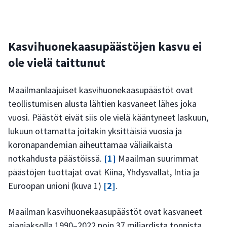
Kasvihuonekaasupäästöjen kasvu ei
ole vielä taittunut
Maailmanlaajuiset kasvihuonekaasupäästöt ovat
teollistumisen alusta lähtien kasvaneet lähes joka
vuosi. Päästöt eivät siis ole vielä kääntyneet laskuun,
lukuun ottamatta joitakin yksittäisiä vuosia ja
koronapandemian aiheuttamaa väliaikaista
notkahdusta päästöissä.
[1]
Maailman suurimmat
päästöjen tuottajat ovat Kiina, Yhdysvallat, Intia ja
Euroopan unioni (kuva 1)
[2]
.
Maailman kasvihuonekaasupäästöt ovat kasvaneet
ajanjaksolla 1990–2022 noin 37 miljardista tonnista