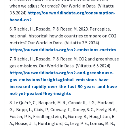
when we adjust for trade? Our World in Data. (Viitattu
3.5.2024)
https://ourworldindata.org/consumption-
based-co2
Ritchie, H., Rosado, P. & Roser, M. 2023. Per capita,
national, historical: how do countries compare on CO2
metrics? Our World in Data. (Viitattu 3.5.2024)
https://ourworldindata.org/co2-emissions-metrics
Ritchie, H., Rosado, P. & Roser, M. CO2 and greenhouse
gas emissions. Our World in Data. (Viitattu 6.5.2024)
https://ourworldindata.org/co2-and-greenhouse-
gas-emissions?insight=global-emissions-have-
increased-rapidly-over-the-last-50-years-and-have-
not-yet-peaked#key-insights
Le Quéré, C., Raupach, M. R., Canadell, J. G., Marland,
G.,. Bopp, L., Ciais, P., Conway, T., Doney, S. C., Feely, R. A.,
Foster, P. F., Friedlingstein, P., Gurney, K., Houghton, R.
A., House, J. I., Huntingford, C., Levy, P. E., Lomas, M. R.,