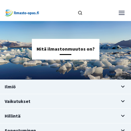
Mitä ilmastonmuutos on?
Ilmiö
Vaikutukset
Hillintä
Sopeutuminen