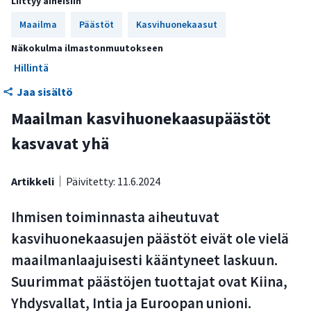
Liittyy aiheisiin
Päästöjä voidaan tarkastella usealla eri tavalla
Maailma
Päästöt
Kasvihuonekaasut
Merkittävimmät päästöt syntyvät energian tuotannosta
Näkokulma ilmastonmuutokseen
ja käytöstä
Hillintä
Nykyiset toimet eivät riitä 1,5 asteen tavoitteen
Jaa sisältö
saavuttamiseen
Maailman kasvihuonekaasupäästöt
kasvavat yhä
Artikkeli
Päivitetty: 11.6.2024
Ihmisen toiminnasta aiheutuvat
kasvihuonekaasujen päästöt eivät ole vielä
maailmanlaajuisesti kääntyneet laskuun.
Suurimmat päästöjen tuottajat ovat Kiina,
Yhdysvallat, Intia ja Euroopan unioni.