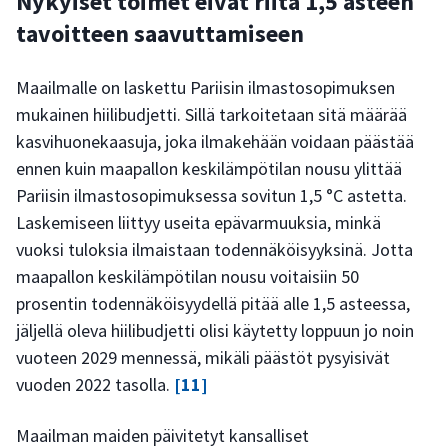
Nykyiset toimet eivät riitä 1,5 asteen
tavoitteen saavuttamiseen
Maailmalle on laskettu Pariisin ilmastosopimuksen
mukainen hiilibudjetti. Sillä tarkoitetaan sitä määrää
kasvihuonekaasuja, joka ilmakehään voidaan päästää
ennen kuin maapallon keskilämpötilan nousu ylittää
Pariisin ilmastosopimuksessa sovitun 1,5 °C astetta.
Laskemiseen liittyy useita epävarmuuksia, minkä
vuoksi tuloksia ilmaistaan todennäköisyyksinä. Jotta
maapallon keskilämpötilan nousu voitaisiin 50
prosentin todennäköisyydellä pitää alle 1,5 asteessa,
jäljellä oleva hiilibudjetti olisi käytetty loppuun jo noin
vuoteen 2029 mennessä, mikäli päästöt pysyisivät
vuoden 2022 tasolla.
[11]
Maailman maiden päivitetyt kansalliset