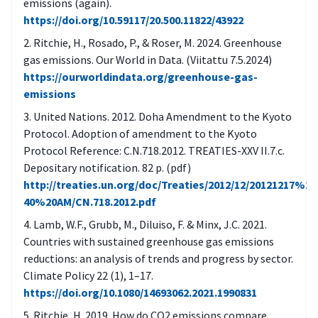
emissions (again).
https://doi.org/10.59117/20.500.11822/43922
Ritchie, H., Rosado, P., & Roser, M. 2024. Greenhouse
gas emissions. Our World in Data. (Viitattu 7.5.2024)
https://ourworldindata.org/greenhouse-gas-
emissions
United Nations. 2012. Doha Amendment to the Kyoto
Protocol. Adoption of amendment to the Kyoto
Protocol Reference: C.N.718.2012. TREATIES-XXV II.7.c.
Depositary notification. 82 p. (pdf)
http://treaties.un.org/doc/Treaties/2012/12/20121217%20
40%20AM/CN.718.2012.pdf
Lamb, W.F., Grubb, M., Diluiso, F. & Minx, J.C. 2021.
Countries with sustained greenhouse gas emissions
reductions: an analysis of trends and progress by sector.
Climate Policy 22 (1), 1–17.
https://doi.org/10.1080/14693062.2021.1990831
Ritchie, H. 2019. How do CO2 emissions compare