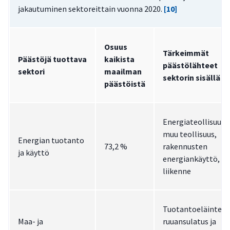
jakautuminen sektoreittain vuonna 2020.
[10]
Osuus
Tärkeimmät
Päästöjä tuottava
kaikista
päästölähteet
sektori
maailman
sektorin sisällä
päästöistä
Energiateollisuus j
muu teollisuus,
Energian tuotanto
73,2 %
rakennusten
ja käyttö
energiankäyttö,
liikenne
Tuotantoeläinten
Maa- ja
ruuansulatus ja