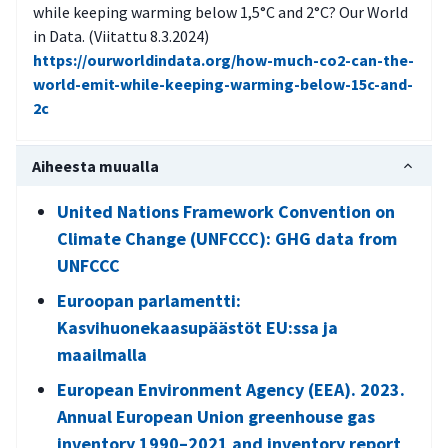
while keeping warming below 1,5°C and 2°C? Our World
in Data. (Viitattu 8.3.2024)
https://ourworldindata.org/how-much-co2-can-the-
world-emit-while-keeping-warming-below-15c-and-
2c
Aiheesta muualla
United Nations Framework Convention on
Climate Change (UNFCCC): GHG data from
UNFCCC
Euroopan parlamentti:
Kasvihuonekaasupäästöt EU:ssa ja
maailmalla
European Environment Agency (EEA). 2023.
Annual European Union greenhouse gas
inventory 1990–2021 and inventory report