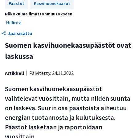
Päästöt
Kasvihuonekaasut
Maataloussektorin päästöistä noin puolet aiheutuu
maaperän dityppioksidipäästöistä
Näkokulma ilmastonmuutokseen
Hillintä
Teollisuusprosessien ja tuotteiden käytön päästöihin
Jaa sisältö
vaikuttaa taloudellinen tilanne
Suomen kasvihuonekaasupäästöt ovat
Jätesektorin päästöt ovat laskeneet maltillisesti 2000-
luvulla
laskussa
Nykytoimet eivät riitä hiilineutraaliustavoitteen
Artikkeli
saavuttamiseksi
Päivitetty: 24.11.2022
Kasvihuonekaasupäästöjä voidaan tarkastella eri tasoilla
Suomen kasvihuonekaasupäästöt
vaihtelevat vuosittain, mutta niiden suunta
on laskeva. Suurin osa päästöistä aiheutuu
energian tuotannosta ja kulutuksesta.
Päästöt lasketaan ja raportoidaan
vuosittain.