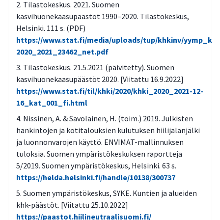
Tilastokeskus. 2021. Suomen
kasvihuonekaasupäästöt 1990–2020. Tilastokeskus,
Helsinki. 111 s. (PDF)
https://www.stat.fi/media/uploads/tup/khkinv/yymp_ka
2020_2021_23462_net.pdf
Tilastokeskus. 21.5.2021 (päivitetty). Suomen
kasvihuonekaasupäästöt 2020. [Viitattu 16.9.2022]
https://www.stat.fi/til/khki/2020/khki_2020_2021-12-
16_kat_001_fi.html
Nissinen, A. & Savolainen, H. (toim.) 2019. Julkisten
hankintojen ja kotitalouksien kulutuksen hiilijalanjälki
ja luonnonvarojen käyttö. ENVIMAT-mallinnuksen
tuloksia. Suomen ympäristökeskuksen raportteja
5/2019. Suomen ympäristökeskus, Helsinki. 63 s.
https://helda.helsinki.fi/handle/10138/300737
Suomen ympäristökeskus, SYKE. Kuntien ja alueiden
khk-päästöt. [Viitattu 25.10.2022]
https://paastot.hiilineutraalisuomi.fi/