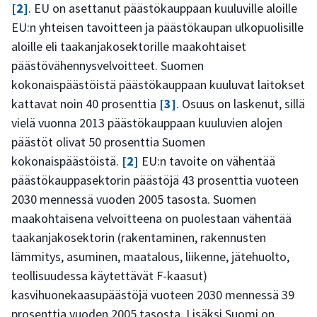
[2]
. EU on asettanut päästökauppaan kuuluville aloille
EU:n yhteisen tavoitteen ja päästökaupan ulkopuolisille
aloille eli taakanjakosektorille maakohtaiset
päästövähennysvelvoitteet. Suomen
kokonaispäästöistä päästökauppaan kuuluvat laitokset
kattavat noin 40 prosenttia
[3]
. Osuus on laskenut, sillä
vielä vuonna 2013 päästökauppaan kuuluvien alojen
päästöt olivat 50 prosenttia Suomen
kokonaispäästöistä.
[2]
EU:n tavoite on vähentää
päästökauppasektorin päästöjä 43 prosenttia vuoteen
2030 mennessä vuoden 2005 tasosta. Suomen
maakohtaisena velvoitteena on puolestaan vähentää
taakanjakosektorin (rakentaminen, rakennusten
lämmitys, asuminen, maatalous, liikenne, jätehuolto,
teollisuudessa käytettävät F-kaasut)
kasvihuonekaasupäästöjä vuoteen 2030 mennessä 39
prosenttia vuoden 2005 tasosta. Lisäksi Suomi on