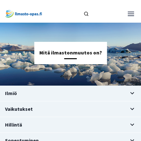
Mitä ilmastonmuutos on?
Ilmiö
Vaikutukset
Hillintä
Sopeutuminen