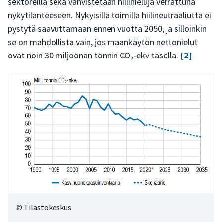
sektoreilla sekä vahvistetaan hiilinieluja verrattuna
nykytilanteeseen. Nykyisillä toimilla hiilineutraaliutta ei
pystytä saavuttamaan ennen vuotta 2050, ja silloinkin
se on mahdollista vain, jos maankäytön nettonielut
ovat noin 30 miljoonan tonnin CO₂-ekv tasolla.
[2]
© Tilastokeskus