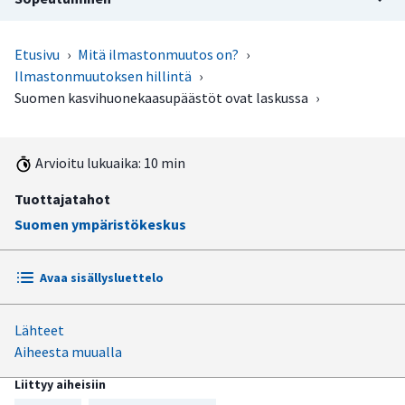
Etusivu
›
Mitä ilmastonmuutos on?
›
Ilmastonmuutoksen hillintä
›
Suomen kasvihuonekaasupäästöt ovat laskussa
›
Arvioitu lukuaika: 10 min
Tuottajatahot
Suomen ympäristökeskus
Avaa sisällysluettelo
Lähteet
Kasvihuonekaasupäästöt ovat laskeneet viime vuosina
Aiheesta muualla
Eniten kasvihuonekaasupäästöjä aiheutuu energian
Liittyy aiheisiin
käytöstä