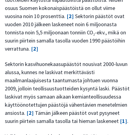
osuus Suomen kokonaispäästöistä on ollut viime
vuosina noin 10 prosenttia.
[2]
Sektorin päästöt ovat
vuoden 2010 jälkeen laskeneet noin 6 miljoonasta
tonnista noin 5,5 miljoonaan tonniin CO₂-ekv., mikä on
suurin piirtein samalla tasolla vuoden 1990 päästöihin
verrattuna.
[2]
Sektorin kasvihuonekaasupäästöt nousivat 2000-luvun
alussa, kunnes ne laskivat merkittävästi
maailmanlaajuisesta taantumasta johtuen vuonna
2009, jolloin teollisuustuotteiden kysyntä laski. Päästöt
laskivat myös samaan aikaan kemianteollisuudessa
käyttöönotettujen päästöjä vähentävien menetelmien
ansiosta.
[2]
Tämän jälkeen päästöt ovat pysyneet
suurin piirtein samalla tasolla tai hieman laskeneet
[1]
.