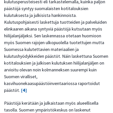
kulutusperusteisesti eli tarkastelemalla, kuinka paljon
päästöjä syntyy suomalaisten kotitalouksien
kulutuksesta ja julkisista hankinnoista.
Kulutuspohjaisesti laskettuja tuotteiden ja palveluiden
elinkaaren aikana syntyviä päästöjä kutsutaan myös
hiilijalanjäljeksi. Sen laskennassa otetaan huomioon
myös Suomen rajojen ulkopuolella tuotettujen mutta
Suomessa kulutettavien materiaalien ja
kulutushyödykkeiden päästöt. Näin laskettuna Suomen
kotitalouksien ja julkisen kulutuksen hiilijalanjäljen on
arvioitu olevan noin kolmanneksen suurempi kuin
Suomen viralliset,
kasvihuonekaasupäästöinventaariossa raportoidut
päästöt.
[4]
Päästöjä kerätään ja julkaistaan myös alueellisella
tasolla. Suomen ympäristökeskus on laskenut