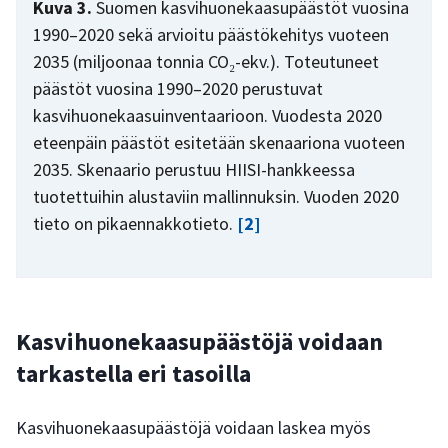
Kuva 3.
Suomen kasvihuonekaasupäästöt vuosina
1990–2020 sekä arvioitu päästökehitys vuoteen
2035 (miljoonaa tonnia CO₂-ekv.). Toteutuneet
päästöt vuosina 1990–2020 perustuvat
kasvihuonekaasuinventaarioon. Vuodesta 2020
eteenpäin päästöt esitetään skenaariona vuoteen
2035. Skenaario perustuu HIISI-hankkeessa
tuotettuihin alustaviin mallinnuksin. Vuoden 2020
tieto on pikaennakkotieto.
[2]
Kasvihuonekaasupäästöjä voidaan
tarkastella eri tasoilla
Kasvihuonekaasupäästöjä voidaan laskea myös