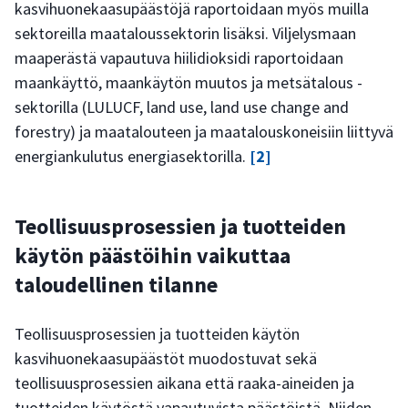
kasvihuonekaasupäästöjä raportoidaan myös muilla
sektoreilla maataloussektorin lisäksi. Viljelysmaan
maaperästä vapautuva hiilidioksidi raportoidaan
maankäyttö, maankäytön muutos ja metsätalous -
sektorilla (LULUCF, land use, land use change and
forestry) ja maatalouteen ja maatalouskoneisiin liittyvä
energiankulutus energiasektorilla.
[2]
Teollisuusprosessien ja tuotteiden
käytön päästöihin vaikuttaa
taloudellinen tilanne
Teollisuusprosessien ja tuotteiden käytön
kasvihuonekaasupäästöt muodostuvat sekä
teollisuusprosessien aikana että raaka-aineiden ja
tuotteiden käytöstä vapautuvista päästöistä. Niiden