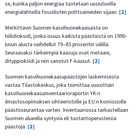
se, kuinka paljon energiaa tuotetaan uusiutuvilla
energialähteillä fossiilisten polttoaineiden sijaan.
[2]
Merkittävin Suomen kasvihuonekaasuista on
hiilidioksidi, jonka osuus kaikista päästöistä on 1990-
luvun alusta vaihdellut 79–85 prosentin välillä.
Seuraavaksi tärkeimpiä kaasuja ovat metaani,
dityppioksidi ja niin sanotut F-kaasut.
[2]
Suomen kasvihuonekaasupäästöjen laskemisesta
vastaa Tilastokeskus, joka toimittaa vuosittain
kasvihuonekaasuinventaarioraportin YK:n
ilmastosopimuksen sihteeristölle ja EU:n komissiolle
päästöseurantaa varten. Inventaariossa tarkastellaan
Suomen alueella syntyviä eli tuotantoperusteisia
päästöjä.
[2]