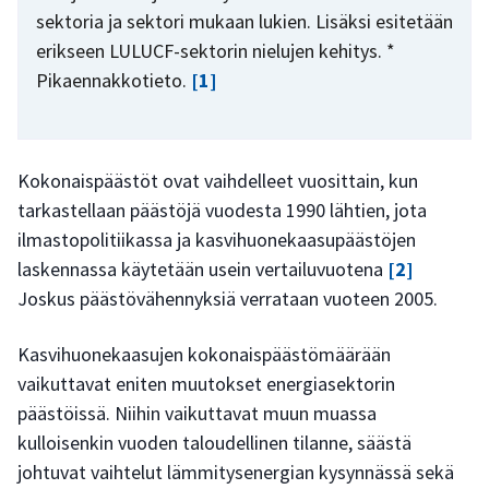
sektoria ja sektori mukaan lukien. Lisäksi esitetään
erikseen LULUCF-sektorin nielujen kehitys. *
Pikaennakkotieto.
[1]
Kokonaispäästöt ovat vaihdelleet vuosittain, kun
tarkastellaan päästöjä vuodesta 1990 lähtien, jota
ilmastopolitiikassa ja kasvihuonekaasupäästöjen
laskennassa käytetään usein vertailuvuotena
[2]
Joskus päästövähennyksiä verrataan vuoteen 2005.
Kasvihuonekaasujen kokonaispäästömäärään
vaikuttavat eniten muutokset energiasektorin
päästöissä. Niihin vaikuttavat muun muassa
kulloisenkin vuoden taloudellinen tilanne, säästä
johtuvat vaihtelut lämmitysenergian kysynnässä sekä