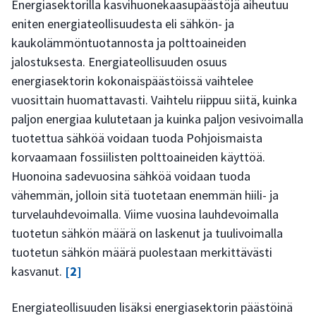
Energiasektorilla kasvihuonekaasupäästöjä aiheutuu
eniten energiateollisuudesta eli sähkön- ja
kaukolämmöntuotannosta ja polttoaineiden
jalostuksesta. Energiateollisuuden osuus
energiasektorin kokonaispäästöissä vaihtelee
vuosittain huomattavasti. Vaihtelu riippuu siitä, kuinka
paljon energiaa kulutetaan ja kuinka paljon vesivoimalla
tuotettua sähköä voidaan tuoda Pohjoismaista
korvaamaan fossiilisten polttoaineiden käyttöä.
Huonoina sadevuosina sähköä voidaan tuoda
vähemmän, jolloin sitä tuotetaan enemmän hiili- ja
turvelauhdevoimalla. Viime vuosina lauhdevoimalla
tuotetun sähkön määrä on laskenut ja tuulivoimalla
tuotetun sähkön määrä puolestaan merkittävästi
kasvanut.
[2]
Energiateollisuuden lisäksi energiasektorin päästöinä