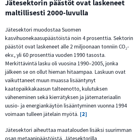
Jätesektorin päästöt ovat laskeneet
maltillisesti 2000-luvulla
Jätesektori muodostaa Suomen
kasvihuonekaasupäästöistä noin 4 prosenttia. Sektorin
päästöt ovat laskeneet alle 2 miljoonaan tonniin CO₂-
ekv., yli 60 prosenttia vuoden 1990 tasosta.
Merkittävintä lasku oli vuosina 1990–2005, jonka
jälkeen se on ollut hieman hitaampaa. Laskuun ovat
vaikuttaneet muun muassa lisääntynyt
kaatopaikkakaasun talteenotto, kulutuksen
väheneminen sekä kierrätyksen ja jätemateriaalin
uusio- ja energiankäytön lisääntyminen vuonna 1994
voimaan tulleen jätelain myötä.
[2]
Jätesektori aiheuttaa maatalouden lisäksi suurimman
osan metaanipäästöistä. Jätesektorilla