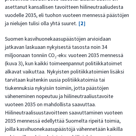
asettanut kansallisen tavoitteen hiilineutraaliudesta
vuodelle 2035, eli tuohon vuoteen mennessä päästöjen
ja nielujen tulisi olla yhtä suuret.
[2]
Suomen kasvihuonekaasupäästöjen arvioidaan
jatkavan laskuaan nykyisestä tasosta noin 34
miljoonaan tonniin CO₂-ekv. vuoteen 2035 mennessä
(kuva 3), kun kaikki toimeenpannut politiikkatoimet
alkavat vaikuttaa. Nykyisten politiikkatoimien lisäksi
tarvitaan kuitenkin uusia politiikkatoimia tai
tiukennuksia nykyisiin toimiin, jotta päästöjen
väheneminen nopeutuu ja hiilineutraaliustavoite
vuoteen 2035 on mahdollista saavuttaa.
Hiilineutraalisuustavoitteen saavuttaminen vuoteen
2035 mennessä edellyttää Suomelta ripeitä toimia,
joilla kasvihuonekaasupäästöjä vähennetään kaikilla