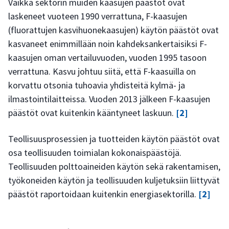
Vaikka sektorin muiden kaasujen päästöt ovat
laskeneet vuoteen 1990 verrattuna, F-kaasujen
(fluorattujen kasvihuonekaasujen) käytön päästöt ovat
kasvaneet enimmillään noin kahdeksankertaisiksi F-
kaasujen oman vertailuvuoden, vuoden 1995 tasoon
verrattuna. Kasvu johtuu siitä, että F-kaasuilla on
korvattu otsonia tuhoavia yhdisteitä kylmä- ja
ilmastointilaitteissa. Vuoden 2013 jälkeen F-kaasujen
päästöt ovat kuitenkin kääntyneet laskuun.
[2]
Teollisuusprosessien ja tuotteiden käytön päästöt ovat
osa teollisuuden toimialan kokonaispäästöjä.
Teollisuuden polttoaineiden käytön sekä rakentamisen,
työkoneiden käytön ja teollisuuden kuljetuksiin liittyvät
päästöt raportoidaan kuitenkin energiasektorilla.
[2]