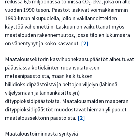
reilussa 6,5 miljoonassa tonnissa CO₂-ekv., joka on alle
vuoden 1990 tason. Päästöt laskivat voimakkaimmin
1990-luvun alkupuolella, jolloin väkilannoitteiden
käyttöä vähennettiin. Laskuun on vaikuttanut myös
maatalouden rakennemuutos, jossa tilojen lukumäärä
on vähentynyt ja koko kasvanut.
[2]
Maataloussektorin kasvihuonekaasupäästöt aiheutuvat
pääasiassa kotieläinten ruoansulatuksen
metaanipäästöistä, maan kalkituksen
hiilidioksidipäästöistä ja peltojen viljelyn (lähinnä
viljelysmaan ja lannankäsittelyn)
dityppioksidipäästöistä. Maatalousmaiden maaperän
dityppioksidipäästöt muodostavat hieman yli puolet
maataloussektorin päästöistä.
[2]
Maataloustoiminnasta syntyviä