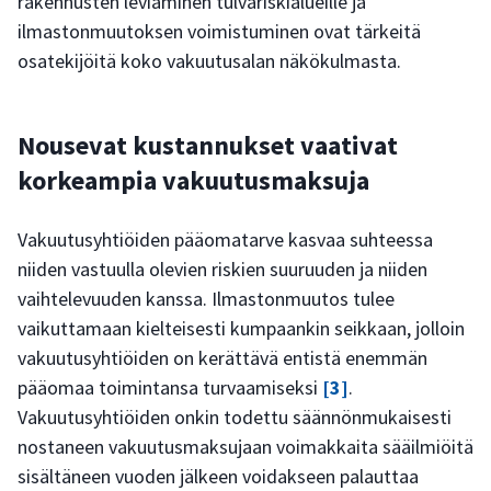
rakennusten leviäminen tulvariskialueille ja
ilmastonmuutoksen voimistuminen ovat tärkeitä
osatekijöitä koko vakuutusalan näkökulmasta.
Nousevat kustannukset vaativat
korkeampia vakuutusmaksuja
Vakuutusyhtiöiden pääomatarve kasvaa suhteessa
niiden vastuulla olevien riskien suuruuden ja niiden
vaihtelevuuden kanssa. Ilmastonmuutos tulee
vaikuttamaan kielteisesti kumpaankin seikkaan, jolloin
vakuutusyhtiöiden on kerättävä entistä enemmän
pääomaa toimintansa turvaamiseksi
[3]
.
Vakuutusyhtiöiden onkin todettu säännönmukaisesti
nostaneen vakuutusmaksujaan voimakkaita sääilmiöitä
sisältäneen vuoden jälkeen voidakseen palauttaa