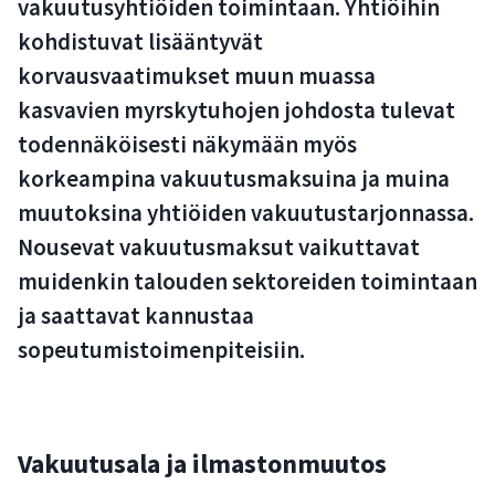
vakuutusyhtiöiden toimintaan. Yhtiöihin
kohdistuvat lisääntyvät
korvausvaatimukset muun muassa
kasvavien myrskytuhojen johdosta tulevat
todennäköisesti näkymään myös
korkeampina vakuutusmaksuina ja muina
muutoksina yhtiöiden vakuutustarjonnassa.
Nousevat vakuutusmaksut vaikuttavat
muidenkin talouden sektoreiden toimintaan
ja saattavat kannustaa
sopeutumistoimenpiteisiin.
Vakuutusala ja ilmastonmuutos