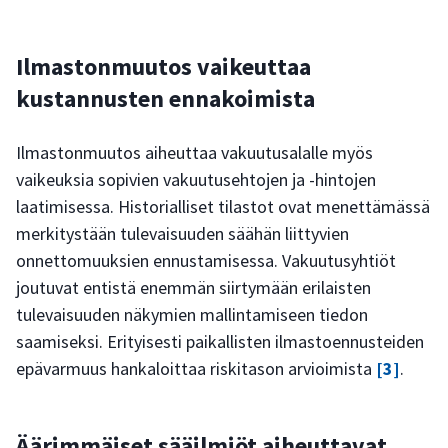
Ilmastonmuutos vaikeuttaa
kustannusten ennakoimista
Ilmastonmuutos aiheuttaa vakuutusalalle myös
vaikeuksia sopivien vakuutusehtojen ja -hintojen
laatimisessa. Historialliset tilastot ovat menettämässä
merkitystään tulevaisuuden säähän liittyvien
onnettomuuksien ennustamisessa. Vakuutusyhtiöt
joutuvat entistä enemmän siirtymään erilaisten
tulevaisuuden näkymien mallintamiseen tiedon
saamiseksi. Erityisesti paikallisten ilmastoennusteiden
epävarmuus hankaloittaa riskitason arvioimista
[3]
.
Äärimmäiset sääilmiöt aiheuttavat