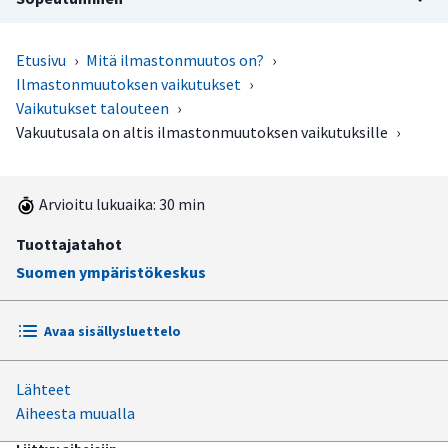
Etusivu
›
Mitä ilmastonmuutos on?
›
Ilmastonmuutoksen vaikutukset
›
Vaikutukset talouteen
›
Vakuutusala on altis ilmastonmuutoksen vaikutuksille
›
Arvioitu lukuaika: 30 min
Tuottajatahot
Suomen ympäristökeskus
Avaa sisällysluettelo
Lähteet
Vakuutusala ja ilmastonmuutos
Aiheesta muualla
Vakuutusala hajauttaa riskien kustannuksia