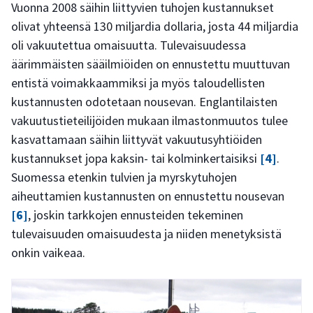
Vuonna 2008 säihin liittyvien tuhojen kustannukset
olivat yhteensä 130 miljardia dollaria, josta 44 miljardia
oli vakuutettua omaisuutta. Tulevaisuudessa
äärimmäisten sääilmiöiden on ennustettu muuttuvan
entistä voimakkaammiksi ja myös taloudellisten
kustannusten odotetaan nousevan. Englantilaisten
vakuutustieteilijöiden mukaan ilmastonmuutos tulee
kasvattamaan säihin liittyvät vakuutusyhtiöiden
kustannukset jopa kaksin- tai kolminkertaisiksi
[4]
.
Suomessa etenkin tulvien ja myrskytuhojen
aiheuttamien kustannusten on ennustettu nousevan
[6]
, joskin tarkkojen ennusteiden tekeminen
tulevaisuuden omaisuudesta ja niiden menetyksistä
onkin vaikeaa.