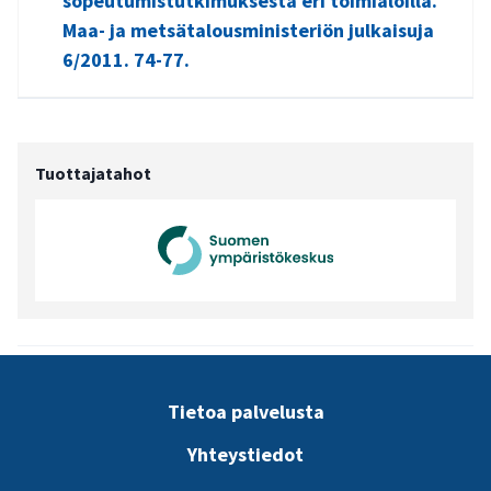
sopeutumistutkimuksesta eri toimialoilla.
Maa- ja metsätalousministeriön julkaisuja
6/2011. 74-77.
Tuottajatahot
Tietoa palvelusta
Yhteystiedot