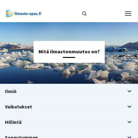
Mitä ilmastonmuutos on?
Ilmiö
Vaikutukset
Hillintä
Sopeutuminen