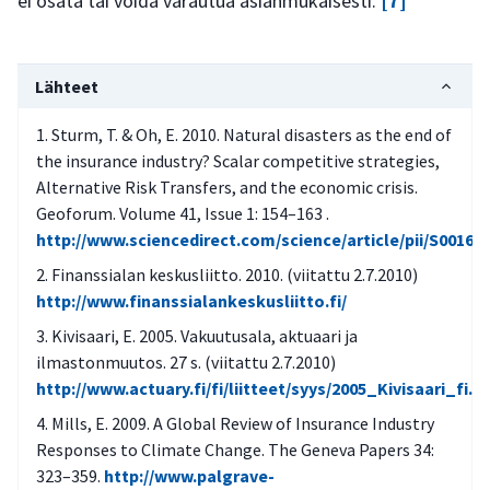
ei osata tai voida varautua asianmukaisesti.
[7]
Lähteet
Sturm, T. & Oh, E. 2010. Natural disasters as the end of
the insurance industry? Scalar competitive strategies,
Alternative Risk Transfers, and the economic crisis.
Geoforum. Volume 41, Issue 1: 154–163 .
http://www.sciencedirect.com/science/article/pii/S00167
Finanssialan keskusliitto. 2010. (viitattu 2.7.2010)
http://www.finanssialankeskusliitto.fi/
Kivisaari, E. 2005. Vakuutusala, aktuaari ja
ilmastonmuutos. 27 s. (viitattu 2.7.2010)
http://www.actuary.fi/fi/liitteet/syys/2005_Kivisaari_fi.p
Mills, E. 2009. A Global Review of Insurance Industry
Responses to Climate Change. The Geneva Papers 34:
323–359.
http://www.palgrave-