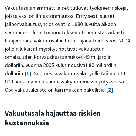
Vakuutusalan ammattilaiset tutkivat työkseen riskejä,
joista yksi on ilmastonmuutos. Erityisesti suuret
jälleenvakuutusyhtiöt ovat jo 1980-luvulta alkaen
seuranneet ilmastonmuutoksen etenemistä tarkasti.
Laajempana vakuutusalan herättäjänä toimi vuosi 2004,
jolloin lukuisat myrskyt nostivat vakuutetun
omaisuuden korvauskustannukset 49 miljardiin
dollariin. Vuonna 2005 kulut nousivat 80 miljardiin
dollariin
[1]
. Suomessa vakuutusala työllistää noin 11
000 henkilöä noin kuudessakymmenessä yrityksessä.
Osa vakuutuksista on lain mukaan pakollisia
[2]
.
Vakuutusala hajauttaa riskien
kustannuksia