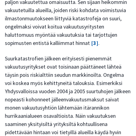
paljon vakuutettua omaisuutta. Sen sijaan heikommin
vakuutetuilla alueilla, joiden riski kohdata voimistuvia
ilmastonmuutokseen liittyviä katastrofeja on suuri,
ongelmaksi voivat koitua vakuutusyritysten
haluttomuus myöntää vakuutuksia tai tarjottujen
sopimusten entistä kalliimmat hinnat
[3]
.
Suurkatastrofien jälkeen erityisesti pienemmät
vakuutusyritykset ovat toisinaan päättäneet lähteä
täysin pois riskialttiin seudun markkinoilta. Ongelma
voi koskea myös kehittyneitä talouksia. Esimerkiksi
Yhdysvalloissa vuoden 2004 ja 2005 suurtuhojen jälkeen
nopeasti kohonneet jälleenvakuutusmaksut saivat
monen vakuutusyhtiön lähtemään itärannikon
hurrikaanialueen osavaltioista. Näin vakuutuksen
saaminen yksityisiltä yrityksiltä kohtuullisena
pidettävään hintaan voi tietyillä alueilla käydä hyvin