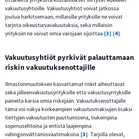
vakuutusyhtiöille. Vakuutusyhtiöt voivat jatkossa
joutua harkitsemaan, millaisille yrityksille ne voivat
tarjota oikeusturvavakuutuksia, sekä millaisiin
yrityksiin ne voivat omia varojaan sijoittaa
[3]
[4]
.
Vakuutusyhtiöt pyrkivät palauttamaan
riskin vakuutuksenottajille
Ilmastonmuutoksen kasvattamat riskit aiheuttavat
sekä jälleenvakuutusyrityksille että vakuutusyrityksille
paineita karsia omia riskejään. Vakuutuksenottajalle
tämä voi näkyä korkeampien vakuutusmaksujen lisäksi
tiettyjen vakuutusten puuttumisena, tiukempina
sopimusehtoina ja entistä laajempina
vahingonvälttämisvaatimuksina
[3]
. Tarjolla olevat,