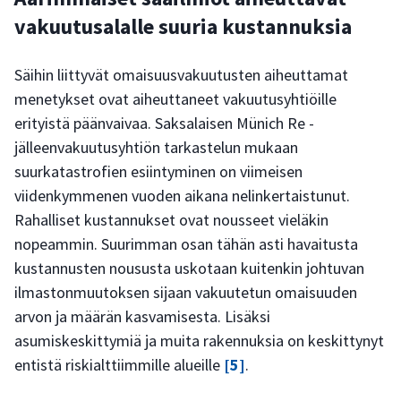
vakuutusalalle suuria kustannuksia
Säihin liittyvät omaisuusvakuutusten aiheuttamat
menetykset ovat aiheuttaneet vakuutusyhtiöille
erityistä päänvaivaa. Saksalaisen Münich Re -
jälleenvakuutusyhtiön tarkastelun mukaan
suurkatastrofien esiintyminen on viimeisen
viidenkymmenen vuoden aikana nelinkertaistunut.
Rahalliset kustannukset ovat nousseet vieläkin
nopeammin. Suurimman osan tähän asti havaitusta
kustannusten noususta uskotaan kuitenkin johtuvan
ilmastonmuutoksen sijaan vakuutetun omaisuuden
arvon ja määrän kasvamisesta. Lisäksi
asumiskeskittymiä ja muita rakennuksia on keskittynyt
entistä riskialttiimmille alueille
[5]
.