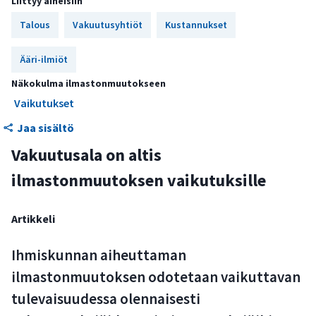
Liittyy aiheisiin
Ilmastonmuutos kohdistuu sekä vakuutusyhtiöiden henki-
Talous
Vakuutusyhtiöt
Kustannukset
ja vahinkovakuutuksiin että sijoituksiin
Ääri-ilmiöt
Ilmastonmuutos vaikeuttaa kustannusten ennakoimista
Näkokulma ilmastonmuutokseen
Äärimmäiset sääilmiöt aiheuttavat vakuutusalalle suuria
Vaikutukset
kustannuksia
Jaa sisältö
Nousevat kustannukset vaativat korkeampia
vakuutusmaksuja
Vakuutusala on altis
ilmastonmuutoksen vaikutuksille
Vakuutusten alueellinen tarjonta voi muuttua
Oikeustoimet saastuttajia kohtaan koskevat myös
Artikkeli
vakuutusyhtiöitä
Vakuutusyhtiöt pyrkivät palauttamaan riskin
Ihmiskunnan aiheuttaman
vakuutuksenottajille
ilmastonmuutoksen odotetaan vaikuttavan
tulevaisuudessa olennaisesti