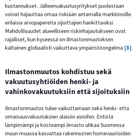
kustannukset. Jälleenvakuutusyritykset puolestaan
voivat hajauttaa omaa riskiään antamalla markkinoille
erilaisia arvopapereita sijoittajien hankittaviksi.
Mahdollisuudet alueelliseen riskinhajautukseen ovat
rajalliset, kun kyseessä on ilmastonmuutoksen
kaltainen globaalisti vaikuttava ympäristöongelma
[3]
.
Ilmastonmuutos kohdistuu sekä
vakuutusyhtiöiden henki- ja
vahinkovakuutuksiin että sijoituksiin
Ilmastonmuutos tulee vaikuttamaan sekä henki- että
omaisuusvakuutuksien alaisiin asioihin. Entistä
lämpimämpi ja kosteampi ilmasto uhkaa Suomessa
muun muassa kasvattaa rakennusten homevaurioiden