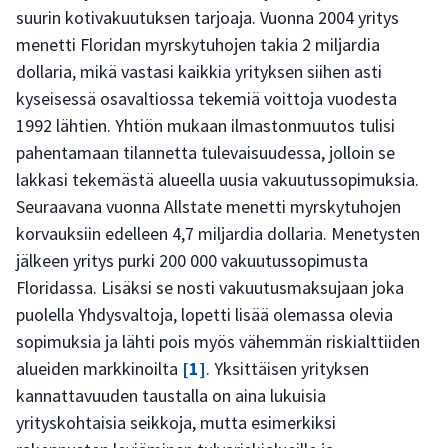
suurin kotivakuutuksen tarjoaja. Vuonna 2004 yritys
menetti Floridan myrskytuhojen takia 2 miljardia
dollaria, mikä vastasi kaikkia yrityksen siihen asti
kyseisessä osavaltiossa tekemiä voittoja vuodesta
1992 lähtien. Yhtiön mukaan ilmastonmuutos tulisi
pahentamaan tilannetta tulevaisuudessa, jolloin se
lakkasi tekemästä alueella uusia vakuutussopimuksia.
Seuraavana vuonna Allstate menetti myrskytuhojen
korvauksiin edelleen 4,7 miljardia dollaria. Menetysten
jälkeen yritys purki 200 000 vakuutussopimusta
Floridassa. Lisäksi se nosti vakuutusmaksujaan joka
puolella Yhdysvaltoja, lopetti lisää olemassa olevia
sopimuksia ja lähti pois myös vähemmän riskialttiiden
alueiden markkinoilta
[1]
. Yksittäisen yrityksen
kannattavuuden taustalla on aina lukuisia
yrityskohtaisia seikkoja, mutta esimerkiksi