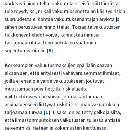
korkeasti hinnoitellut vakuutukset eivät välttämättä
tule myydyiksi, mikäli vakuutuksenottajan käsitys riskin
suuruudesta ei kohtaa vakuutuksenantajan arviota ja
siihen perustuvaa hinnoittelua. Toisaalta vakuutusten
tiukkenevat ehdot voivat kannustaa ihmisiä
tarttumaan ilmastonmuutoksen vaatimiin
sopeutumistoimiin
[9]
.
Korkeampien vakuutusmaksujen epäillään saavan
aikaan sen, että erityisesti vähävaraisemmat ihmiset,
joilla ei enää ole varaa vakuutukseen, joutuvat
muuttamaan pois tietyiltä riskialueilta.
Vaihtoehtoisesti he voivat joutua kantamaan
asuinalueeseen liittyvät riskit itse ilman vakuutuksen
tarjoamaa turvaa
[1]
. Lisäksi on esitetty pelkoja siitä,
että ilmastonmuutoksen vaikutusten tullessa entistä
selvemmiksi tieteen ja kokemusten karttuessa,