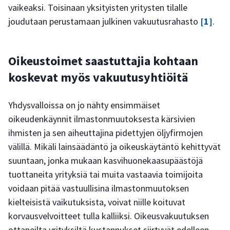
vaikeaksi. Toisinaan yksityisten yritysten tilalle
joudutaan perustamaan julkinen vakuutusrahasto
[1]
.
Oikeustoimet saastuttajia kohtaan
koskevat myös vakuutusyhtiöitä
Yhdysvalloissa on jo nähty ensimmäiset
oikeudenkäynnit ilmastonmuutoksesta kärsivien
ihmisten ja sen aiheuttajina pidettyjen öljyfirmojen
välillä. Mikäli lainsäädäntö ja oikeuskäytäntö kehittyvät
suuntaan, jonka mukaan kasvihuonekaasupäästöjä
tuottaneita yrityksiä tai muita vastaavia toimijoita
voidaan pitää vastuullisina ilmastonmuutoksen
kielteisistä vaikutuksista, voivat niille koituvat
korvausvelvoitteet tulla kalliiksi. Oikeusvakuutuksen
ottaneilta yrityksiltä kustannukset siirtyvät edelleen