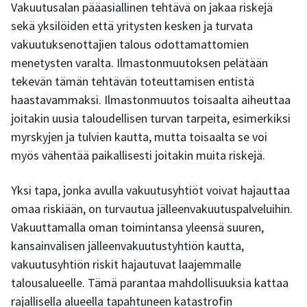
Vakuutusalan pääasiallinen tehtävä on jakaa riskejä
sekä yksilöiden että yritysten kesken ja turvata
vakuutuksenottajien talous odottamattomien
menetysten varalta. Ilmastonmuutoksen pelätään
tekevän tämän tehtävän toteuttamisen entistä
haastavammaksi. Ilmastonmuutos toisaalta aiheuttaa
joitakin uusia taloudellisen turvan tarpeita, esimerkiksi
myrskyjen ja tulvien kautta, mutta toisaalta se voi
myös vähentää paikallisesti joitakin muita riskejä.
Yksi tapa, jonka avulla vakuutusyhtiöt voivat hajauttaa
omaa riskiään, on turvautua jälleenvakuutuspalveluihin.
Vakuuttamalla oman toimintansa yleensä suuren,
kansainvälisen jälleenvakuutustyhtiön kautta,
vakuutusyhtiön riskit hajautuvat laajemmalle
talousalueelle. Tämä parantaa mahdollisuuksia kattaa
rajallisella alueella tapahtuneen katastrofin