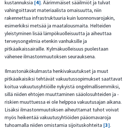
kustannuksia
[4]
. Äärimmäiset sääilmiöt ja tulvat
vahingoittavat materiaalista omaisuutta, niin
rakennettua infrastruktuuria kuin luonnonvarojakin,
esimerkiksi metsää ja maatalousmaita. Helteiden
yleistyminen lisää lämpökuolleisuutta ja aiheuttaa
terveysongelmia etenkin vanhuksille ja
pitkäaikaissairaille. Kylmäkuolleisuus puolestaan
vähenee ilmastonmuutoksen seurauksena.
Ilmastonäkökulmasta henkivakuutukset ja muut
pitkäaikaisiksi tehtävät vakuutussopimukset saattavat
koitua vakuutusyhtiöille nykyistä ongelmallisemmiksi,
sillä niiden ehtojen muuttaminen sääolosuhteiden ja -
riskien muuttuessa ei ole helppoa vakuutusajan aikana.
Lisäksi ilmastonmuutoksen aiheuttamat tuhot voivat
myös heikentää vakuutusyhtiöiden pääomavaroja
tuhoamalla niiden omistamia sijoituskohteita
[3]
.