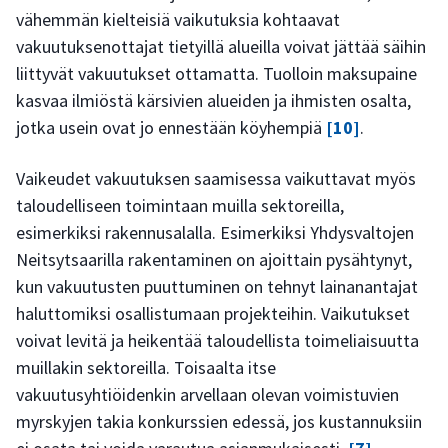
vähemmän kielteisiä vaikutuksia kohtaavat
vakuutuksenottajat tietyillä alueilla voivat jättää säihin
liittyvät vakuutukset ottamatta. Tuolloin maksupaine
kasvaa ilmiöstä kärsivien alueiden ja ihmisten osalta,
jotka usein ovat jo ennestään köyhempiä
[10]
.
Vaikeudet vakuutuksen saamisessa vaikuttavat myös
taloudelliseen toimintaan muilla sektoreilla,
esimerkiksi rakennusalalla. Esimerkiksi Yhdysvaltojen
Neitsytsaarilla rakentaminen on ajoittain pysähtynyt,
kun vakuutusten puuttuminen on tehnyt lainanantajat
haluttomiksi osallistumaan projekteihin. Vaikutukset
voivat levitä ja heikentää taloudellista toimeliaisuutta
muillakin sektoreilla. Toisaalta itse
vakuutusyhtiöidenkin arvellaan olevan voimistuvien
myrskyjen takia konkurssien edessä, jos kustannuksiin