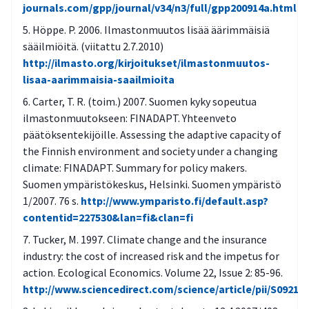
journals.com/gpp/journal/v34/n3/full/gpp200914a.html
Höppe. P. 2006. Ilmastonmuutos lisää äärimmäisiä
sääilmiöitä. (viitattu 2.7.2010)
http://ilmasto.org/kirjoitukset/ilmastonmuutos-
lisaa-aarimmaisia-saailmioita
Carter, T. R. (toim.) 2007. Suomen kyky sopeutua
ilmastonmuutokseen: FINADAPT. Yhteenveto
päätöksentekijöille. Assessing the adaptive capacity of
the Finnish environment and society under a changing
climate: FINADAPT. Summary for policy makers.
Suomen ympäristökeskus, Helsinki. Suomen ympäristö
1/2007. 76 s.
http://www.ymparisto.fi/default.asp?
contentid=227530&lan=fi&clan=fi
Tucker, M. 1997. Climate change and the insurance
industry: the cost of increased risk and the impetus for
action. Ecological Economics. Volume 22, Issue 2: 85-96.
http://www.sciencedirect.com/science/article/pii/S09218