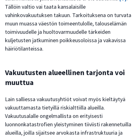
Tällöin valtio vai taata kansalaisille
vahinkovakuutuksen takuun. Tarkoituksena on turvata
muun muassa väestön toimeentulolle, talouselämän
toimivuudelle ja huoltovarmuudelle tärkeiden
kuljetusten jatkuminen poikkeusoloissa ja vakavissa
häiriötilanteissa.
Vakuutusten alueellinen tarjonta voi
muuttua
Lain salliessa vakuutusyhtiöt voivat myös kieltäytyä
vakuuttamasta tietyillä riskialttiilla alueilla.
Vakuutusalalle ongelmallista on erityisesti
luonnonkatastrofien yleistyminen tiiviisti rakennetuilla
alueilla, joilla sijaitsee arvokasta infrastruktuuria ja