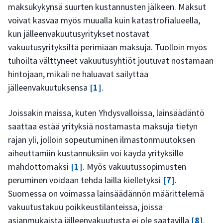
maksukykynsä suurten kustannusten jälkeen. Maksut
voivat kasvaa myös muualla kuin katastrofialueella,
kun jälleenvakuutusyritykset nostavat
vakuutusyrityksiltä perimiään maksuja. Tuolloin myös
tuhoilta välttyneet vakuutusyhtiöt joutuvat nostamaan
hintojaan, mikäli ne haluavat säilyttää
jälleenvakuutuksensa
[1]
.
Joissakin maissa, kuten Yhdysvalloissa, lainsäädäntö
saattaa estää yrityksiä nostamasta maksuja tietyn
rajan yli, jolloin sopeutuminen ilmastonmuutoksen
aiheuttamiin kustannuksiin voi käydä yrityksille
mahdottomaksi
[1]
. Myös vakuutussopimusten
peruminen voidaan tehdä lailla kielletyksi
[7]
.
Suomessa on voimassa lainsäädännön määrittelemä
vakuutustakuu poikkeustilanteissa, joissa
asianmukaista jälleenvakuutusta ei ole saatavilla
[8]
.