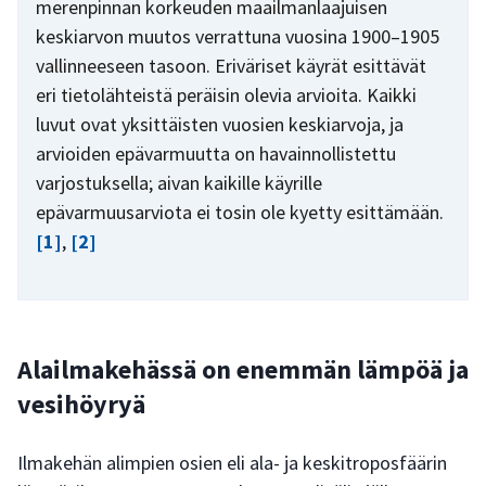
merenpinnan korkeuden maailmanlaajuisen
keskiarvon muutos verrattuna vuosina 1900–1905
vallinneeseen tasoon. Eriväriset käyrät esittävät
eri tietolähteistä peräisin olevia arvioita. Kaikki
luvut ovat yksittäisten vuosien keskiarvoja, ja
arvioiden epävarmuutta on havainnollistettu
varjostuksella; aivan kaikille käyrille
epävarmuusarviota ei tosin ole kyetty esittämään.
[1]
,
[2]
Alailmakehässä on enemmän lämpöä ja
vesihöyryä
Ilmakehän alimpien osien eli ala- ja keskitroposfäärin