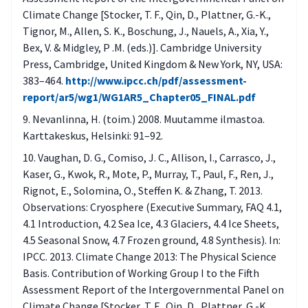
Climate Change [Stocker, T. F., Qin, D., Plattner, G.-K.,
Tignor, M., Allen, S. K., Boschung, J., Nauels, A., Xia, Y.,
Bex, V. & Midgley, P .M. (eds.)]. Cambridge University
Press, Cambridge, United Kingdom & New York, NY, USA:
383–464.
http://www.ipcc.ch/pdf/assessment-
report/ar5/wg1/WG1AR5_Chapter05_FINAL.pdf
Nevanlinna, H. (toim.) 2008. Muutamme ilmastoa.
Karttakeskus, Helsinki: 91–92.
Vaughan, D. G., Comiso, J. C., Allison, I., Carrasco, J.,
Kaser, G., Kwok, R., Mote, P., Murray, T., Paul, F., Ren, J.,
Rignot, E., Solomina, O., Steffen K. & Zhang, T. 2013.
Observations: Cryosphere (Executive Summary, FAQ 4.1,
4.1 Introduction, 4.2 Sea Ice, 4.3 Glaciers, 4.4 Ice Sheets,
4.5 Seasonal Snow, 4.7 Frozen ground, 4.8 Synthesis). In:
IPCC. 2013. Climate Change 2013: The Physical Science
Basis. Contribution of Working Group I to the Fifth
Assessment Report of the Intergovernmental Panel on
Climate Change [Stocker, T. F., Qin, D., Plattner, G.-K.,