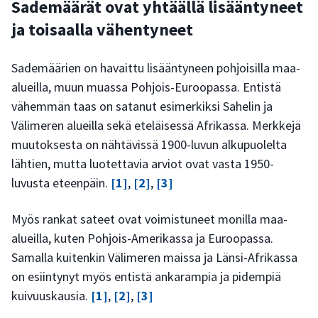
Sademäärät ovat yhtäällä lisääntyneet
ja toisaalla vähentyneet
Sademäärien on havaittu lisääntyneen pohjoisilla maa-
alueilla, muun muassa Pohjois-Euroopassa. Entistä
vähemmän taas on satanut esimerkiksi Sahelin ja
Välimeren alueilla sekä eteläisessä Afrikassa. Merkkejä
muutoksesta on nähtävissä 1900-luvun alkupuolelta
lähtien, mutta luotettavia arviot ovat vasta 1950-
luvusta eteenpäin.
[1]
,
[2]
,
[3]
Myös rankat sateet ovat voimistuneet monilla maa-
alueilla, kuten Pohjois-Amerikassa ja Euroopassa.
Samalla kuitenkin Välimeren maissa ja Länsi-Afrikassa
on esiintynyt myös entistä ankarampia ja pidempiä
kuivuuskausia.
[1]
,
[2]
,
[3]