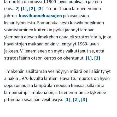
lämpötila on noussut 1900-luvun puolivälin jälkeen
(kuva 2)
[1]
,
[2]
,
[3]
. Troposfäärin lämpeneminen
johtuu
kasvihuonekaasujen
pitoisuuksien
lisääntymisestä. Samanaikaisesti kasvihuoneilmiön
voimistuminen kuitenkin pyrkii jäähdyttämään
ylempänä olevaa ilmakehän osaa eli stratosfääriä, joka
havaintojen mukaan onkin viilentynyt 1960-luvun
jälkeen. Viilenemiseen on myös vaikuttanut se, että
stratosfäärin otsonikerros on ohentunut.
[1]
,
[2]
Ilmakehän sisältämän vesihöyryn määrä on lisääntynyt
ainakin 1970-luvulta lähtien. Havaittu muutos on hyvin
sopusoinnussa lämpötilan nousun kanssa, sillä mitä
lämpimämpi ilmakehä on, sitä enemmän se kykenee
pitämään sisällään vesihöyryä.
[1]
,
[2]
,
[3]