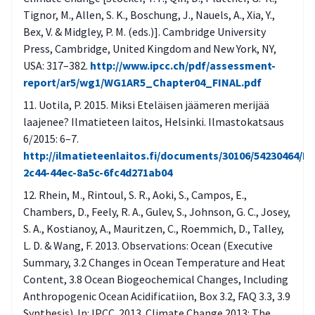
Tignor, M., Allen, S. K., Boschung, J., Nauels, A., Xia, Y.,
Bex, V. & Midgley, P. M. (eds.)]. Cambridge University
Press, Cambridge, United Kingdom and New York, NY,
USA: 317–382.
http://www.ipcc.ch/pdf/assessment-
report/ar5/wg1/WG1AR5_Chapter04_FINAL.pdf
Uotila, P. 2015. Miksi Eteläisen jäämeren merijää
laajenee? Ilmatieteen laitos, Helsinki. Ilmastokatsaus
6/2015: 6–7.
http://ilmatieteenlaitos.fi/documents/30106/54230464/K
2c44-44ec-8a5c-6fc4d271ab04
Rhein, M., Rintoul, S. R., Aoki, S., Campos, E.,
Chambers, D., Feely, R. A., Gulev, S., Johnson, G. C., Josey,
S. A., Kostianoy, A., Mauritzen, C., Roemmich, D., Talley,
L. D. & Wang, F. 2013. Observations: Ocean (Executive
Summary, 3.2 Changes in Ocean Temperature and Heat
Content, 3.8 Ocean Biogeochemical Changes, Including
Anthropogenic Ocean Acidificatiion, Box 3.2, FAQ 3.3, 3.9
Synthesis). In: IPCC. 2013. Climate Change 2013: The