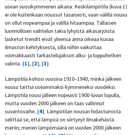
usean vuosikymmenen aikana. Keskilämpötila (kuva 1)
ei ole kuitenkaan noussut tasaisesti, vaan välillä nousu
on ollut nopeampaa ja välillä hitaampaa. Tällaisen
luonnollisen vaihtelun takia lyhyistä aikasarjoista
lasketut trendit eivät yleensä anna oikeaa kuvaa
ilmaston kehityksestä, sillä niihin vaikuttaa
voimakkaasti tarkastelujakson alku- ja loppuhetken
valinta.
[1]
,
[2]
,
[3]
Lämpötila kohosi vuosina 1910–1940, minkä jälkeen
nousu taittui useammaksi kymmeneksi vuodeksi.
Lämpötila nousi jälleen nopeasti 1900-luvun lopulla,
mutta vuoden 2000 jälkeen on taas vallinnut
suvantovaihe.
[4]
. Lämpötilan nousun hidastumista
selittää se, että lämpöä on siirtynyt ilmakehästä
meriin; merien lämpömäärä on vuoden 2000 jälkeen