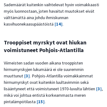
Sademäärät kuitenkin vaihtelevat hyvin voimakkaasti
myös luonnostaan, joten havaitut muutokset eivät
välttämättä aina johdu ihmiskunnan
kasvihuonekaasupäästöistä
[14]
.
Trooppiset myrskyt ovat hiukan
voimistuneet Pohjois-Atlantilla
Viimeisten sadan vuoden aikana trooppisten
hirmumyrskyjen lukumäärä ei ole suuremmin
muuttunut
[3]
. Pohjois-Atlantilla voimakkaimmat
hirmumyrskyt ovat kuitenkin luultavimmin sekä
lisääntyneet että voimistuneet 1970-luvulta lähtien
[3]
,
mikä voi johtua entistä korkeammasta meren
pintalämpötilasta
[15]
.