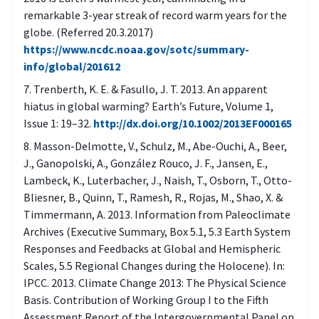
remarkable 3-year streak of record warm years for the
globe. (Referred 20.3.2017)
https://www.ncdc.noaa.gov/sotc/summary-
info/global/201612
Trenberth, K. E. & Fasullo, J. T. 2013. An apparent
hiatus in global warming? Earth’s Future, Volume 1,
Issue 1: 19–32.
http://dx.doi.org/10.1002/2013EF000165
Masson-Delmotte, V., Schulz, M., Abe-Ouchi, A., Beer,
J., Ganopolski, A., González Rouco, J. F., Jansen, E.,
Lambeck, K., Luterbacher, J., Naish, T., Osborn, T., Otto-
Bliesner, B., Quinn, T., Ramesh, R., Rojas, M., Shao, X. &
Timmermann, A. 2013. Information from Paleoclimate
Archives (Executive Summary, Box 5.1, 5.3 Earth System
Responses and Feedbacks at Global and Hemispheric
Scales, 5.5 Regional Changes during the Holocene). In:
IPCC. 2013. Climate Change 2013: The Physical Science
Basis. Contribution of Working Group I to the Fifth
Assessment Report of the Intergovernmental Panel on