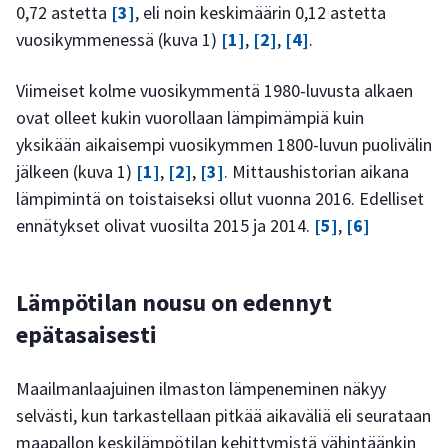
0,72 astetta
[3]
, eli noin keskimäärin 0,12 astetta
vuosikymmenessä (kuva 1)
[1]
,
[2]
,
[4]
.
Viimeiset kolme vuosikymmentä 1980-luvusta alkaen
ovat olleet kukin vuorollaan lämpimämpiä kuin
yksikään aikaisempi vuosikymmen 1800-luvun puolivälin
jälkeen (kuva 1)
[1]
,
[2]
,
[3]
. Mittaushistorian aikana
lämpimintä on toistaiseksi ollut vuonna 2016. Edelliset
ennätykset olivat vuosilta 2015 ja 2014.
[5]
,
[6]
Lämpötilan nousu on edennyt
epätasaisesti
Maailmanlaajuinen ilmaston lämpeneminen näkyy
selvästi, kun tarkastellaan pitkää aikaväliä eli seurataan
maapallon keskilämpötilan kehittymistä vähintäänkin