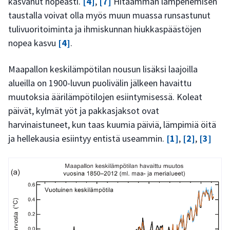
kasvanut nopeasti.
[4]
,
[7]
Hitaamman lämpenemisen
taustalla voivat olla myös muun muassa runsastunut
tulivuoritoiminta ja ihmiskunnan hiukkaspäästöjen
nopea kasvu
[4]
.
Maapallon keskilämpötilan nousun lisäksi laajoilla
alueilla on 1900-luvun puolivälin jälkeen havaittu
muutoksia äärilämpötilojen esiintymisessä. Koleat
päivät, kylmät yöt ja pakkasjaksot ovat
harvinaistuneet, kun taas kuumia päiviä, lämpimiä öitä
ja hellekausia esiintyy entistä useammin.
[1]
,
[2]
,
[3]