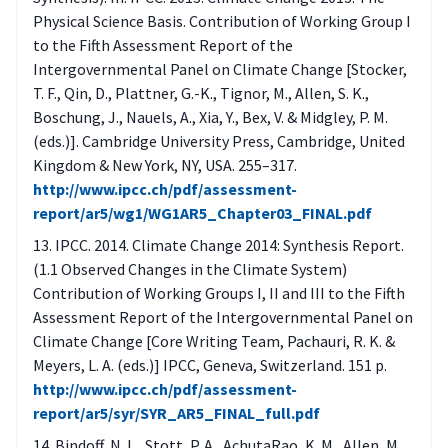
Physical Science Basis. Contribution of Working Group I
to the Fifth Assessment Report of the
Intergovernmental Panel on Climate Change [Stocker,
T. F., Qin, D., Plattner, G.-K., Tignor, M., Allen, S. K.,
Boschung, J., Nauels, A., Xia, Y., Bex, V. & Midgley, P. M.
(eds.)]. Cambridge University Press, Cambridge, United
Kingdom & New York, NY, USA. 255–317.
http://www.ipcc.ch/pdf/assessment-
report/ar5/wg1/WG1AR5_Chapter03_FINAL.pdf
IPCC. 2014. Climate Change 2014: Synthesis Report.
(1.1 Observed Changes in the Climate System)
Contribution of Working Groups I, II and III to the Fifth
Assessment Report of the Intergovernmental Panel on
Climate Change [Core Writing Team, Pachauri, R. K. &
Meyers, L. A. (eds.)] IPCC, Geneva, Switzerland. 151 p.
http://www.ipcc.ch/pdf/assessment-
report/ar5/syr/SYR_AR5_FINAL_full.pdf
Bindoff, N. L., Stott, P. A., AchutaRao, K. M., Allen, M.