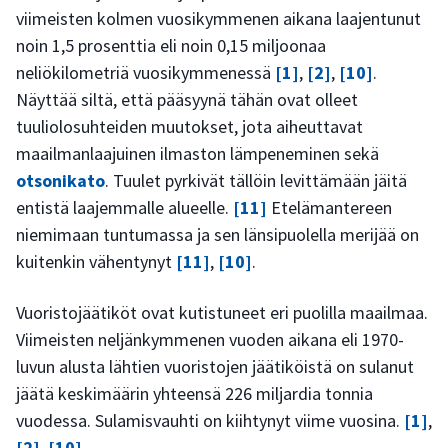
viimeisten kolmen vuosikymmenen aikana laajentunut
noin 1,5 prosenttia eli noin 0,15 miljoonaa
neliökilometriä vuosikymmenessä
[1]
,
[2]
,
[10]
.
Näyttää siltä, että pääsyynä tähän ovat olleet
tuuliolosuhteiden muutokset, jota aiheuttavat
maailmanlaajuinen ilmaston lämpeneminen sekä
otsonikato
. Tuulet pyrkivät tällöin levittämään jäitä
entistä laajemmalle alueelle.
[11]
Etelämantereen
niemimaan tuntumassa ja sen länsipuolella merijää on
kuitenkin vähentynyt
[11]
,
[10]
.
Vuoristojäätiköt ovat kutistuneet eri puolilla maailmaa.
Viimeisten neljänkymmenen vuoden aikana eli 1970-
luvun alusta lähtien vuoristojen jäätiköistä on sulanut
jäätä keskimäärin yhteensä 226 miljardia tonnia
vuodessa. Sulamisvauhti on kiihtynyt viime vuosina.
[1]
,
[2]
,
[10]