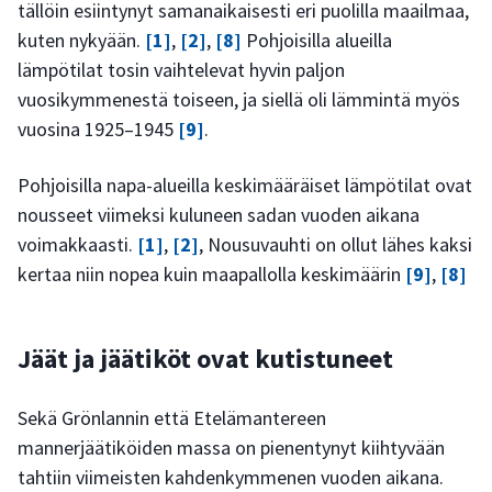
tällöin esiintynyt samanaikaisesti eri puolilla maailmaa,
kuten nykyään.
[1]
,
[2]
,
[8]
Pohjoisilla alueilla
lämpötilat tosin vaihtelevat hyvin paljon
vuosikymmenestä toiseen, ja siellä oli lämmintä myös
vuosina 1925–1945
[9]
.
Pohjoisilla napa-alueilla keskimääräiset lämpötilat ovat
nousseet viimeksi kuluneen sadan vuoden aikana
voimakkaasti.
[1]
,
[2]
, Nousuvauhti on ollut lähes kaksi
kertaa niin nopea kuin maapallolla keskimäärin
[9]
,
[8]
Jäät ja jäätiköt ovat kutistuneet
Sekä Grönlannin että Etelämantereen
mannerjäätiköiden massa on pienentynyt kiihtyvään
tahtiin viimeisten kahdenkymmenen vuoden aikana.