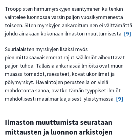
Trooppisten hirmumyrskyjen esiintyminen kuitenkin
vaihtelee luonnossa varsin paljon vuosikymmenestä
toiseen. Siten myrskyjen ankaroituminen ei välttämättä
johdu ainakaan kokonaan ilmaston muuttumisesta.
[9]
Suurialaisten myrskyjen lisäksi myös
pienimittakaavaisemmat rajut sääilmiöt aiheuttavat
paljon tuhoa. Tällaisia ankariasääilmiöitä ovat muun
muassa tornadot, raesateet, kovat ukonilmat ja
pölymyrskyt. Havaintojen perusteella on vielä
mahdotonta sanoa, ovatko tämän tyyppiset ilmiöt
mahdollisesti maailmanlaajuisesti yleistymässä.
[9]
Ilmaston muuttumista seurataan
mittausten ja luonnon arkistojen