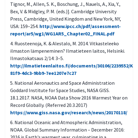
Tignor, M., Allen, S. K., Boschung, J., Nauels, A., Xia, Y.,
Bex, V. & Midgley, P. M. (eds.)]. Cambridge University
Press, Cambridge, United Kingdom and New York, NY,
USA: 159–254.
http://www.ipcc.ch/pdf/assessment-
report/ar5/wg1/WG1AR5_Chapter02_FINAL.pdf
Ruosteenoja, K. & Alestalo, M. 2014. Vitkasteleeko
ilmaston lämpeneminen? Ilmatieteen laitos, Helsinki.
Ilmastokatsaus 2/14: 3–5.
http://ilmatieteenlaitos.fi/documents/30106/2239552/Ka
81f9-4dc3-9bb9-7ee1207e7c27
National Aeronautics and Space Administration
Goddard Institute for Space Studies, NASA GISS.
18.1.2017. NASA, NOAA Data Show 2016 Warmest Year on
Record Globally. (Referred 20.3.2017)
https://www.giss.nasa.gov/research/news/20170118/
National Oceanic and Atmospheric Administration,
NOAA. Global Summary Information – December 2016:
2016 is Earth's warmest year, culminating in a