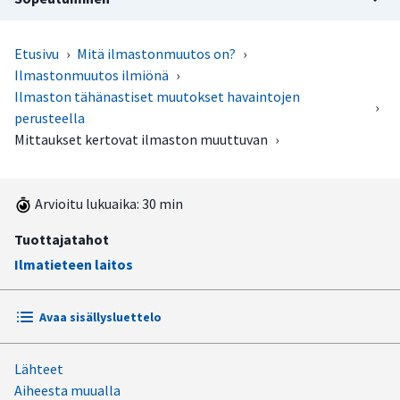
Etusivu
›
Mitä ilmastonmuutos on?
›
Ilmastonmuutos ilmiönä
›
Ilmaston tähänastiset muutokset havaintojen
›
perusteella
Mittaukset kertovat ilmaston muuttuvan
›
Arvioitu lukuaika: 30 min
Tuottajatahot
Ilmatieteen laitos
Avaa sisällysluettelo
Lähteet
Maapallon keskilämpötila on noussut vajaan asteen
Aiheesta muualla