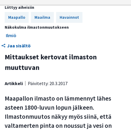
Lämpötilan nousu on edennyt epätasaisesti
Liittyy aiheisiin
Keskiajan lämpöhuippu pohjoisella pallonpuoliskolla on
Maapallo
Maailma
Havainnot
ylitetty
Näkokulma ilmastonmuutokseen
Jäät ja jäätiköt ovat kutistuneet
Ilmiö
Routa ja lumi ovat vähenemässä
Jaa sisältö
Mittaukset kertovat ilmaston
Valtamerten vesi on lämmennyt ja pinta noussut
muuttuvan
Alailmakehässä on enemmän lämpöä ja vesihöyryä
Sademäärät ovat yhtäällä lisääntyneet ja toisaalla
Artikkeli
Päivitetty: 20.3.2017
vähentyneet
Maapallon ilmasto on lämmennyt lähes
Trooppiset myrskyt ovat hiukan voimistuneet Pohjois-
Atlantilla
asteen 1800-luvun lopun jälkeen.
Ilmastonmuutos näkyy myös siinä, että
Ilmaston muuttumista seurataan mittausten ja luonnon
arkistojen avulla
valtamerten pinta on noussut ja vesi on