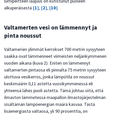
lumipeitteen laajuus on kutistunut puoleen
alkuperäisestä
[1]
,
[2]
,
[10]
.
Valtamerten vesi on lämmennyt ja
pinta noussut
Valtamerien ylimmät kerrokset 700 metrin syvyyteen
saakka ovat lämmenneet viimeisten neljänkymmenen
vuoden aikana (kuva 2). Eniten on lämmennyt
valtamerten pintaosa eli pinnalta 75 metrin syvyyteen
ulottuva vesikerros, jonka lämpötila on noussut
keskimäärin 0,11 astetta vuosikymmenessä eli
yhteensä lähes puoli astetta. Tämä johtuu siitä, että
ilmaston lämmetessä maapallon ilmastojärjestelmän
sisältämän lämpöenergian määrä kasvaa. Tästä
lisäenergiasta valtaosa, yli 90 prosenttia, on