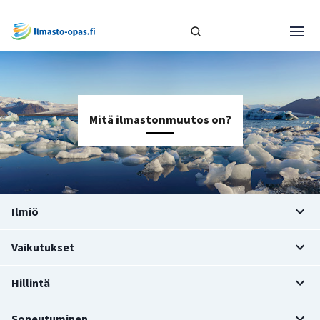
Mitä ilmastonmuutos on?
Ilmiö
Vaikutukset
Hillintä
Sopeutuminen