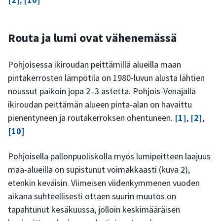
Routa ja lumi ovat vähenemässä
Pohjoisessa ikiroudan peittämillä alueilla maan
pintakerrosten lämpötila on 1980-luvun alusta lähtien
noussut paikoin jopa 2–3 astetta. Pohjois-Venäjällä
ikiroudan peittämän alueen pinta-alan on havaittu
pienentyneen ja routakerroksen ohentuneen.
[1]
,
[2]
,
[10]
Pohjoisella pallonpuoliskolla myös lumipeitteen laajuus
maa-alueilla on supistunut voimakkaasti (kuva 2),
etenkin keväisin. Viimeisen viidenkymmenen vuoden
aikana suhteellisesti ottaen suurin muutos on
tapahtunut kesäkuussa, jolloin keskimääräisen