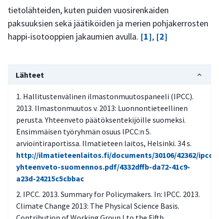
tietolähteiden, kuten puiden vuosirenkaiden
paksuuksien sekä jäätiköiden ja merien pohjakerrosten
happi-isotooppien jakaumien avulla.
[1]
,
[2]
Lähteet
Hallitustenvälinen ilmastonmuutospaneeli (IPCC).
2013. Ilmastonmuutos v. 2013: Luonnontieteellinen
perusta. Yhteenveto päätöksentekijöille suomeksi.
Ensimmäisen työryhmän osuus IPCC:n 5.
arviointiraportissa. Ilmatieteen laitos, Helsinki. 34 s.
http://ilmatieteenlaitos.fi/documents/30106/42362/ipcc5
yhteenveto-suomennos.pdf/4332dffb-da72-41c9-
a23d-24215c5cbbac
IPCC. 2013. Summary for Policymakers. In: IPCC. 2013.
Climate Change 2013: The Physical Science Basis.
Contribution of Working Group I to the Fifth