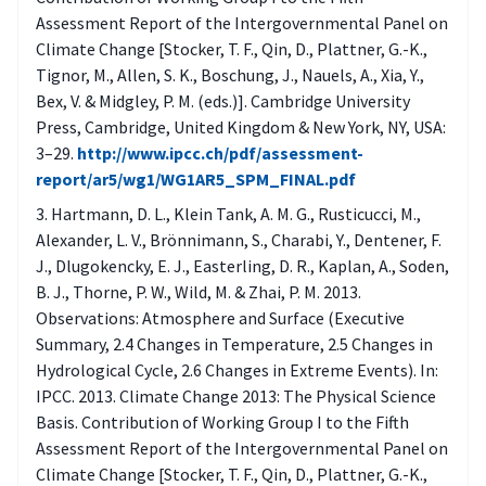
Assessment Report of the Intergovernmental Panel on
Climate Change [Stocker, T. F., Qin, D., Plattner, G.-K.,
Tignor, M., Allen, S. K., Boschung, J., Nauels, A., Xia, Y.,
Bex, V. & Midgley, P. M. (eds.)]. Cambridge University
Press, Cambridge, United Kingdom & New York, NY, USA:
3–29.
http://www.ipcc.ch/pdf/assessment-
report/ar5/wg1/WG1AR5_SPM_FINAL.pdf
Hartmann, D. L., Klein Tank, A. M. G., Rusticucci, M.,
Alexander, L. V., Brönnimann, S., Charabi, Y., Dentener, F.
J., Dlugokencky, E. J., Easterling, D. R., Kaplan, A., Soden,
B. J., Thorne, P. W., Wild, M. & Zhai, P. M. 2013.
Observations: Atmosphere and Surface (Executive
Summary, 2.4 Changes in Temperature, 2.5 Changes in
Hydrological Cycle, 2.6 Changes in Extreme Events). In:
IPCC. 2013. Climate Change 2013: The Physical Science
Basis. Contribution of Working Group I to the Fifth
Assessment Report of the Intergovernmental Panel on
Climate Change [Stocker, T. F., Qin, D., Plattner, G.-K.,