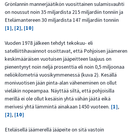
Grönlannin mannerjäätikön vuosittainen sulamisvauhti
on noussut noin 35 miljardista 215 miljardiin tonniin ja
Etelämantereen 30 miljardista 147 miljardiin tonniin
[1]
,
[2]
,
[10]
Vuoden 1978 jälkeen tehdyt tekokuu- eli
satelliittihavainnot osoittavat, että Pohjoisen jäämeren
keskimääräisen vuotuisen jääpeitteen laajuus on
pienentynyt noin neljä prosenttia eli noin 0,5 miljoonaa
neliökilometriä vuosikymmenessä (kuva 2). Kesällä
monivuotisen jään pinta-alan väheneminen on ollut
vieläkin nopeampaa. Näyttää siltä, että pohjoisilla
merillä ei ole ollut kesäisin yhtä vähän jäätä eikä
merivesi yhtä lämmintä ainakaan 1450 vuoteen.
[1]
,
[2]
,
[10]
Eteläisellä jäämerellä jääpeite on sitä vastoin