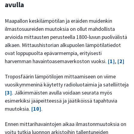
avulla
Maapallon keskilämpötilan ja eräiden muidenkin
ilmastosuureiden muutoksia on ollut mahdollista
arvioida mittausten perusteella 1800-luvun puolivälistä
alkaen. Mittaushistorian alkupuolen lämpötilatiedot
ovat loppupuolta epävarmempia, erityisesti
harvemman havaintoasemaverkoston vuoksi.
[1]
,
[2]
Troposfäärin lämpötilojen mittaamiseen on viime
vuosikymmeninä käytetty radioluotaimia ja satelliitteja
[3]
. Jälkimmäisten avulla voidaan seurata myös
esimerkiksi jääpeitteessä ja jäätiköissä tapahtuvia
muutoksia.
[10]
.
Ennen mittarihavaintojen aikaa ilmastonmuutoksia on
voitu tutkia luonnon arkistoihin tallentuneiden