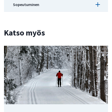
Sopeutuminen
Artikkeli
Liikunta – Hillintä
Artikkeli
Katso myös
Liikunta – Sopeutuminen