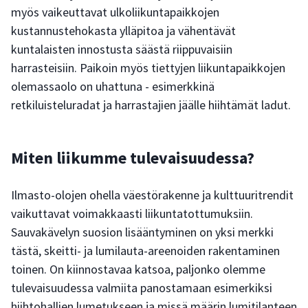
myös vaikeuttavat ulkoliikuntapaikkojen
kustannustehokasta ylläpitoa ja vähentävät
kuntalaisten innostusta säästä riippuvaisiin
harrasteisiin. Paikoin myös tiettyjen liikuntapaikkojen
olemassaolo on uhattuna - esimerkkinä
retkiluisteluradat ja harrastajien jäälle hiihtämät ladut.
Miten liikumme tulevaisuudessa?
Ilmasto-olojen ohella väestörakenne ja kulttuuritrendit
vaikuttavat voimakkaasti liikuntatottumuksiin.
Sauvakävelyn suosion lisääntyminen on yksi merkki
tästä, skeitti- ja lumilauta-areenoiden rakentaminen
toinen. On kiinnostavaa katsoa, paljonko olemme
tulevaisuudessa valmiita panostamaan esimerkiksi
hiihtohallien lumetukseen ja missä määrin lumitilanteen