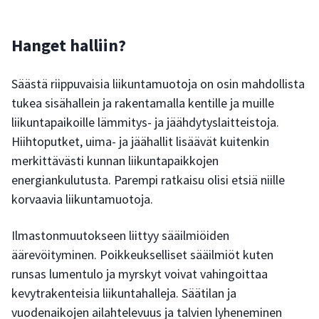
Hanget halliin?
Säästä riippuvaisia liikuntamuotoja on osin mahdollista
tukea sisähallein ja rakentamalla kentille ja muille
liikuntapaikoille lämmitys- ja jäähdytyslaitteistoja.
Hiihtoputket, uima- ja jäähallit lisäävät kuitenkin
merkittävästi kunnan liikuntapaikkojen
energiankulutusta. Parempi ratkaisu olisi etsiä niille
korvaavia liikuntamuotoja.
Ilmastonmuutokseen liittyy sääilmiöiden
äärevöityminen. Poikkeukselliset sääilmiöt kuten
runsas lumentulo ja myrskyt voivat vahingoittaa
kevytrakenteisia liikuntahalleja. Säätilan ja
vuodenaikojen ailahtelevuus ja talvien lyheneminen