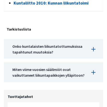
Kuntaliitto 2010: Kunnan liikuntatoimi
Tarkistuslista
Onko kuntalaisten liikuntatottumuksissa
tapahtunut muutoksia?
Haavoittuvuuden arviointi:
Miten viime vuosien sääilmiöt ovat
vaikuttaneet liikuntapaikkojen ylläpitoon?
Haavoittuvuuden arviointi:
Tuottajatahot