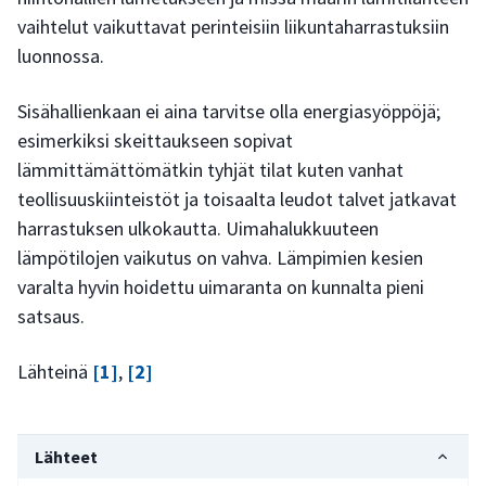
vaihtelut vaikuttavat perinteisiin liikuntaharrastuksiin
luonnossa.
Sisähallienkaan ei aina tarvitse olla energiasyöppöjä;
esimerkiksi skeittaukseen sopivat
lämmittämättömätkin tyhjät tilat kuten vanhat
teollisuuskiinteistöt ja toisaalta leudot talvet jatkavat
harrastuksen ulkokautta. Uimahalukkuuteen
lämpötilojen vaikutus on vahva. Lämpimien kesien
varalta hyvin hoidettu uimaranta on kunnalta pieni
satsaus.
Lähteinä
[1]
,
[2]
Lähteet