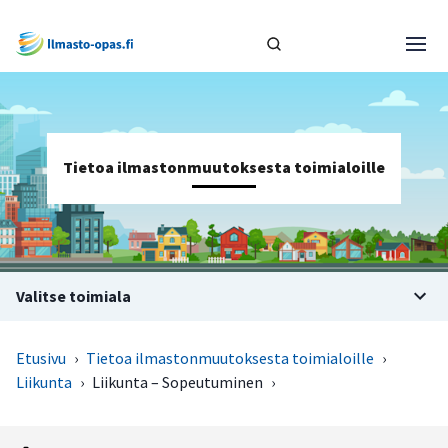
Tietoa ilmastonmuutoksesta toimialoille
Valitse toimiala
Etusivu
›
Tietoa ilmastonmuutoksesta toimialoille
›
Liikunta
›
Liikunta – Sopeutuminen
›