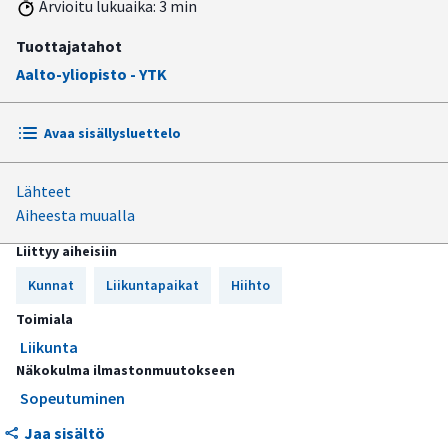
Arvioitu lukuaika: 3 min
Tuottajatahot
Aalto-yliopisto - YTK
Avaa sisällysluettelo
Lähteet
Hanget halliin?
Aiheesta muualla
Miten liikumme tulevaisuudessa?
Liittyy aiheisiin
Kunnat
Liikuntapaikat
Hiihto
Toimiala
Liikunta
Näkokulma ilmastonmuutokseen
Sopeutuminen
Jaa sisältö