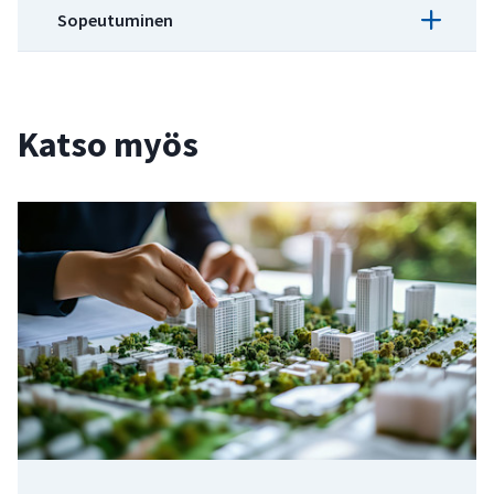
Sopeutuminen
Artikkeli
Rakentaminen – Hillintä
Artikkeli
Katso myös
Rakentaminen – Sopeutuminen