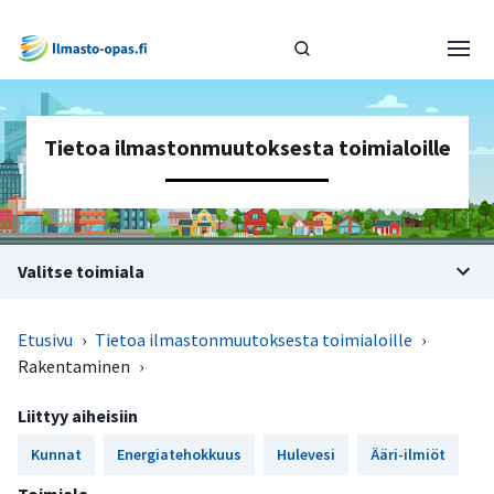
Tietoa ilmastonmuutoksesta toimialoille
Valitse toimiala
Etusivu
›
Tietoa ilmastonmuutoksesta toimialoille
›
Rakentaminen
›
Liittyy aiheisiin
Kunnat
Energiatehokkuus
Hulevesi
Ääri-ilmiöt