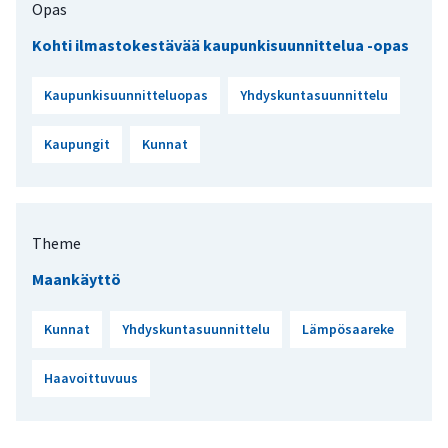
Opas
Kohti ilmastokestävää kaupunkisuunnittelua -opas
Kaupunkisuunnitteluopas
Yhdyskuntasuunnittelu
Kaupungit
Kunnat
Theme
Maankäyttö
Kunnat
Yhdyskuntasuunnittelu
Lämpösaareke
Haavoittuvuus