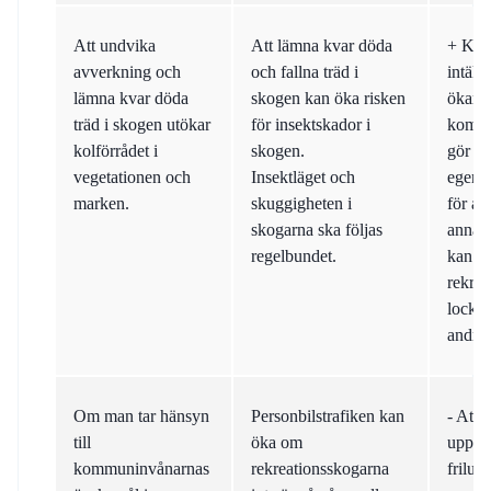
Att undvika
Att lämna kvar döda
+ Ko
avverkning och
och fallna träd i
intäkt
lämna kvar döda
skogen kan öka risken
ökar 
träd i skogen utökar
för insektskador i
kommu
kolförrådet i
skogen.
gör ut
vegetationen och
Insektläget och
egen k
marken.
skuggigheten i
för at
skogarna ska följas
annan
regelbundet.
kan g
rekrea
locka 
andra
Om man tar hänsyn
Personbilstrafiken kan
- Att 
till
öka om
upprät
kommuninvånarnas
rekreationsskogarna
friluf