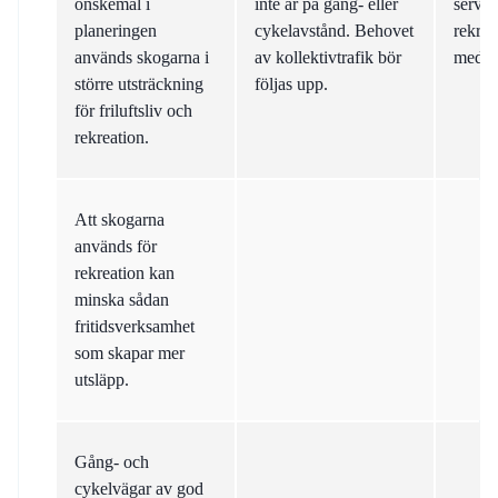
önskemål i
inte är på gång- eller
servic
planeringen
cykelavstånd. Behovet
rekrea
används skogarna i
av kollektivtrafik bör
medför
större utsträckning
följas upp.
för friluftsliv och
rekreation.
Att skogarna
används för
rekreation kan
minska sådan
fritidsverksamhet
som skapar mer
utsläpp.
Gång- och
cykelvägar av god