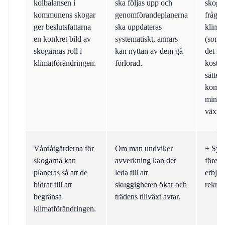
kolbalansen i
ska följas upp och
skogar
kommunens skogar
genomförandeplanerna
fråga 
ger beslutsfattarna
ska uppdateras
klimat
en konkret bild av
systematiskt, annars
(som k
skogarnas roll i
kan nyttan av dem gå
det me
klimatförändringen.
förlorad.
kostna
sättet
kommu
minsk
växthu
Vårdåtgärderna för
Om man undviker
+ Syss
skogarna kan
avverkning kan det
företa
planeras så att de
leda till att
erbjud
bidrar till att
skuggigheten ökar och
rekre
begränsa
trädens tillväxt avtar.
klimatförändringen.