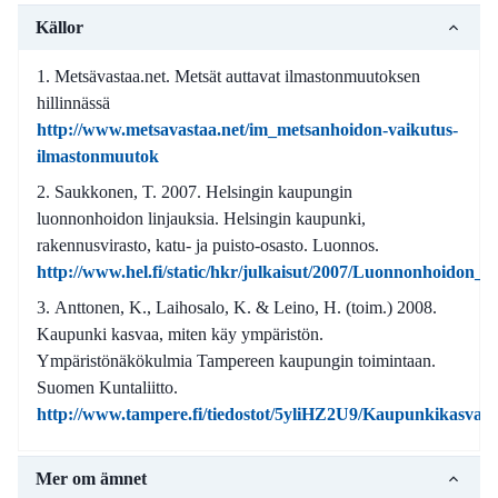
Källor
Metsävastaa.net. Metsät auttavat ilmastonmuutoksen
hillinnässä
http://www.metsavastaa.net/im_metsanhoidon-vaikutus-
ilmastonmuutok
Saukkonen, T. 2007. Helsingin kaupungin
luonnonhoidon linjauksia. Helsingin kaupunki,
rakennusvirasto, katu- ja puisto-osasto. Luonnos.
http://www.hel.fi/static/hkr/julkaisut/2007/Luonnonhoidon_l
Anttonen, K., Laihosalo, K. & Leino, H. (toim.) 2008.
Kaupunki kasvaa, miten käy ympäristön.
Ympäristönäkökulmia Tampereen kaupungin toimintaan.
Suomen Kuntaliitto.
http://www.tampere.fi/tiedostot/5yliHZ2U9/Kaupunkikasvaa.
Mer om ämnet