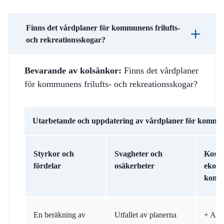
Finns det vårdplaner för kommunens frilufts-
och rekreationsskogar?
Bevarande av kolsänkor:
Finns det vårdplaner
för kommunens frilufts- och rekreationsskogar?
Utarbetande och uppdatering av vårdplaner för kommu
Styrkor och
Svagheter och
Kostn
fördelar
osäkerheter
ekon
konse
En beräkning av
Utfallet av planerna
+ Att 