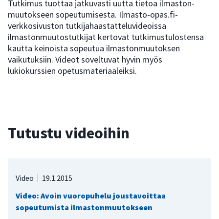
Tutkimus tuottaa jatkuvasti uutta tietoa ilmaston­
muutokseen sopeutumisesta. Ilmasto-opas.fi-
verkkosivuston tutkija­haastattelu­videoissa
ilmastonmuutos­tutkijat kertovat tutkimus­tulostensa
kautta keinoista sopeutua ilmaston­muutoksen
vaikutuksiin. Videot soveltuvat hyvin myös
lukiokurssien opetus­materiaaleiksi.
Tutustu videoihin
Video
19.1.2015
Video: Avoin vuoropuhelu joustavoittaa
sopeutumista ilmastonmuutokseen