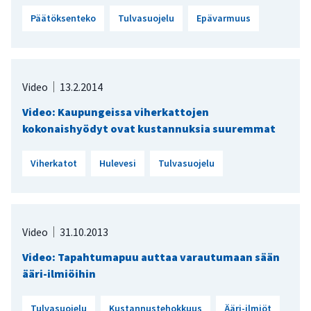
Päätöksenteko
Tulvasuojelu
Epävarmuus
Video
13.2.2014
Video: Kaupungeissa viherkattojen
kokonaishyödyt ovat kustannuksia suuremmat
Viherkatot
Hulevesi
Tulvasuojelu
Video
31.10.2013
Video: Tapahtumapuu auttaa varautumaan sään
ääri-ilmiöihin
Tulvasuojelu
Kustannustehokkuus
Ääri-ilmiöt