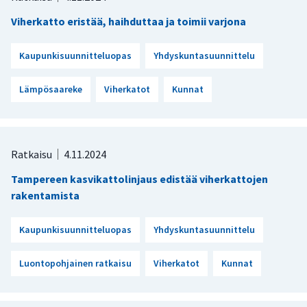
Viherkatto eristää, haihduttaa ja toimii varjona
Kaupunkisuunnitteluopas
Yhdyskuntasuunnittelu
Lämpösaareke
Viherkatot
Kunnat
Ratkaisu
4.11.2024
Tampereen kasvikattolinjaus edistää viherkattojen
rakentamista
Kaupunkisuunnitteluopas
Yhdyskuntasuunnittelu
Luontopohjainen ratkaisu
Viherkatot
Kunnat