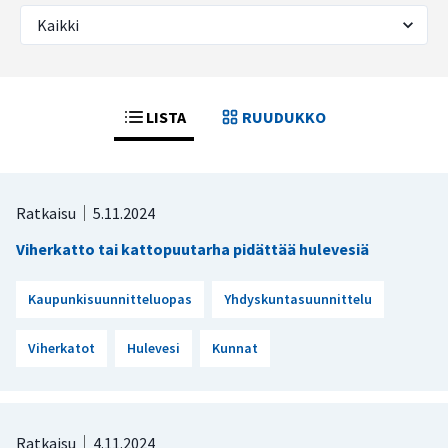
LISTA
RUUDUKKO
Ratkaisu
5.11.2024
Viherkatto tai kattopuutarha pidättää hulevesiä
Kaupunkisuunnitteluopas
Yhdyskuntasuunnittelu
Viherkatot
Hulevesi
Kunnat
Ratkaisu
4.11.2024