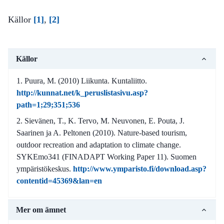
Källor
[1]
,
[2]
Källor
Puura, M. (2010) Liikunta. Kuntaliitto.
http://kunnat.net/k_peruslistasivu.asp?
path=1;29;351;536
Sievänen, T., K. Tervo, M. Neuvonen, E. Pouta, J.
Saarinen ja A. Peltonen (2010). Nature-based tourism,
outdoor recreation and adaptation to climate change.
SYKEmo341 (FINADAPT Working Paper 11). Suomen
ympäristökeskus.
http://www.ymparisto.fi/download.asp?
contentid=45369&lan=en
Mer om ämnet