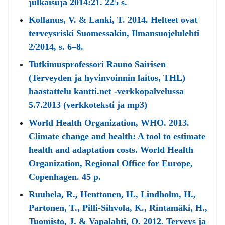
julkaisuja 2014:21. 225 s.
Kollanus, V. & Lanki, T. 2014. Helteet ovat
terveysriski Suomessakin, Ilmansuojelulehti
2/2014, s. 6–8.
Tutkimusprofessori Rauno Sairisen
(Terveyden ja hyvinvoinnin laitos, THL)
haastattelu kantti.net -verkkopalvelussa
5.7.2013 (verkkoteksti ja mp3)
World Health Organization, WHO. 2013.
Climate change and health: A tool to estimate
health and adaptation costs. World Health
Organization, Regional Office for Europe,
Copenhagen. 45 p.
Ruuhela, R., Henttonen, H., Lindholm, H.,
Partonen, T., Pilli-Sihvola, K., Rintamäki, H.,
Tuomisto, J. & Vapalahti, O. 2012. Terveys ja