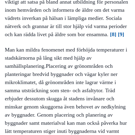
viktigt att satsa på bland annat utbildning för personalen
inom hemvården och informera de äldre om det varma
vädrets inverkan på hälsan i lämpliga medier. Sociala
nätverk och grannar är till stor hjälp vid varma perioder
och kan rädda livet på äldre som bor ensamma.
[8]
[9]
Man kan mildra fenomenet med förhöjda temperaturer i
stadskärnorna på lång sikt med hjälp av
samhällsplanering.Placering av grönområden och
planteringar bredvid byggnader och vägar kyler ner
mikroklimatet, då grönområden inte lagrar värme i
samma utsträckning som sten- och asfaltytor. Träd
erbjuder dessutom skugga åt stadens invånare och
minskar genom skuggorna även behovet av nedkylning
av byggnader. Genom placering och planering av
byggnader samt materialval kan man också påverka hur
lätt temperaturen stiger inuti byggnaderna vid varmt