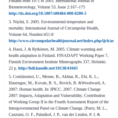
Finland from 1971 to 2003. International Journal of
Biometeorology, Volume 53, Issue 2:167–175
http://dx.doi.org/10.1007/s00484-008-0200-5
Näyhä, S. 2005. Environmental temperature and
mortality. International Journal of Circumpolar Health,
Volume 64, Number:451-8
http://www.circumpolarhealthjournal.net/index.php/ijch/arti
Hassi, J. & Rytkönen, M. 2005. Climate warming and
health adaptation in Finland. FINADAPT Working Paper 7,
Finnish Environment Institute Mimeographs 337, Helsinki.
22 p.
http://hdl.handle.net/10138/41045
Confalonieri, U., Menne, B., Akhtar, R., Ebi, K. L.,
Hauengue, M., Kovats, R. S., Revich, B. &Woodward, A.
2007: Human health. In: IPICC. 2007. Climate Change
2007: Impacts, Adaptation and Vulnerability. Contribution
of Working Group II to the Fourth Assessment Report of the
Intergovernmental Panel on Climate Change. [Parry, M. L.,
Canziani, O. F., Palutikof, J. P., van der Linden, P. J. &