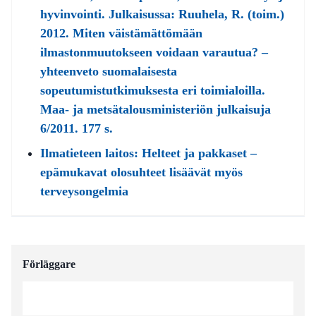
hyvinvointi. Julkaisussa: Ruuhela, R. (toim.)
2012. Miten väistämättömään
ilmastonmuutokseen voidaan varautua? –
yhteenveto suomalaisesta
sopeutumistutkimuksesta eri toimialoilla.
Maa- ja metsätalousministeriön julkaisuja
6/2011. 177 s.
Ilmatieteen laitos: Helteet ja pakkaset –
epämukavat olosuhteet lisäävät myös
terveysongelmia
Förläggare