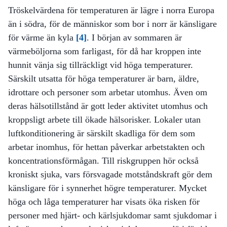
Tröskelvärdena för temperaturen är lägre i norra Europa
än i södra, för de människor som bor i norr är känsligare
för värme än kyla
[4]
. I början av sommaren är
värmeböljorna som farligast, för då har kroppen inte
hunnit vänja sig tillräckligt vid höga temperaturer.
Särskilt utsatta för höga temperaturer är barn, äldre,
idrottare och personer som arbetar utomhus. Även om
deras hälsotillstånd är gott leder aktivitet utomhus och
kroppsligt arbete till ökade hälsorisker. Lokaler utan
luftkonditionering är särskilt skadliga för dem som
arbetar inomhus, för hettan påverkar arbetstakten och
koncentrationsförmågan. Till riskgruppen hör också
kroniskt sjuka, vars försvagade motståndskraft gör dem
känsligare för i synnerhet högre temperaturer. Mycket
höga och låga temperaturer har visats öka risken för
personer med hjärt- och kärlsjukdomar samt sjukdomar i