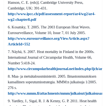
Hanson, C. E. (eds)]. Cambridge University Press,
Cambridge, UK: 391-431.
http://www.ipcc.ch/pdf/assessment-report/ar4/wg2/ar4-
wg2-chapter8.pdf
Kosatsky, T. 2005. The 2003 European Heat Waves.
Eurosurveillance, Volume 10, Issue 7, 01 July 2005.
http://www.eurosurveillance.org/ViewArticle.aspx?
ArticleId=552
Näyhä, S. 2007. Heat mortality in Finland in the 2000s.
International Journal of Circumpolar Health, Volume 66,
Number 5:418-24.
http://www.circumpolarhealthjournal.net/index.php/ijch/arti
Maa- ja metsätalousministeriö. 2005. Ilmastonmuutoksen
kansallinen sopeutumisstrategia. MMM:n julkaisuja 1/2005.
276 s.
http://www.mmm.fi/attachments/mmm/julkaisut/julkaisusar
Yardley, J., Sigal, R. J. & Kenny, G. P. 2011. Heat health