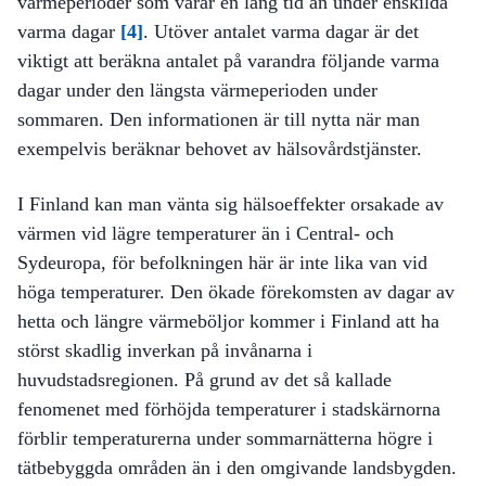
värmeperioder som varar en lång tid än under enskilda
varma dagar
[4]
. Utöver antalet varma dagar är det
viktigt att beräkna antalet på varandra följande varma
dagar under den längsta värmeperioden under
sommaren. Den informationen är till nytta när man
exempelvis beräknar behovet av hälsovårdstjänster.
I Finland kan man vänta sig hälsoeffekter orsakade av
värmen vid lägre temperaturer än i Central- och
Sydeuropa, för befolkningen här är inte lika van vid
höga temperaturer. Den ökade förekomsten av dagar av
hetta och längre värmeböljor kommer i Finland att ha
störst skadlig inverkan på invånarna i
huvudstadsregionen. På grund av det så kallade
fenomenet med förhöjda temperaturer i stadskärnorna
förblir temperaturerna under sommarnätterna högre i
tätbebyggda områden än i den omgivande landsbygden.