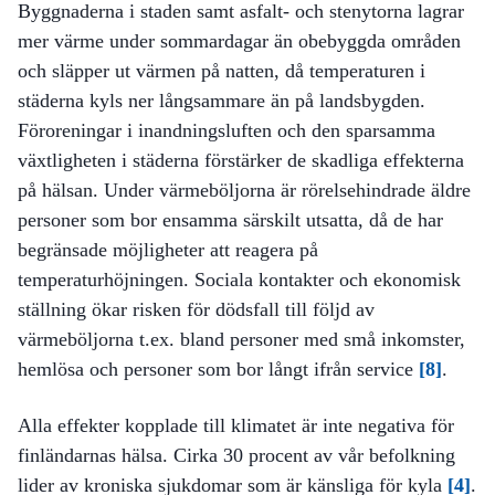
Byggnaderna i staden samt asfalt- och stenytorna lagrar
mer värme under sommardagar än obebyggda områden
och släpper ut värmen på natten, då temperaturen i
städerna kyls ner långsammare än på landsbygden.
Föroreningar i inandningsluften och den sparsamma
växtligheten i städerna förstärker de skadliga effekterna
på hälsan. Under värmeböljorna är rörelsehindrade äldre
personer som bor ensamma särskilt utsatta, då de har
begränsade möjligheter att reagera på
temperaturhöjningen. Sociala kontakter och ekonomisk
ställning ökar risken för dödsfall till följd av
värmeböljorna t.ex. bland personer med små inkomster,
hemlösa och personer som bor långt ifrån service
[8]
.
Alla effekter kopplade till klimatet är inte negativa för
finländarnas hälsa. Cirka 30 procent av vår befolkning
lider av kroniska sjukdomar som är känsliga för kyla
[4]
.