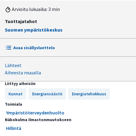
Arvioitu lukuaika: 3 min
Tuottajatahot
Suomen ympäristökeskus
Avaa sisällysluettelo
Lähteet
Energiansäästö ja energiatehokkuuden parantaminen on
Aiheesta muualla
tärkeää kaikessa toiminnassa
Liittyy aiheisiin
Opastusta ja neuvontaa myös ilmastonmuutoksen
hillintätoimiin
Kunnat
Energiansäästö
Energiatehokkuus
Hillinnän toimenpiteitä elintarvikevalvonnassa ja
Toimiala
asumisterveydessä
Ympäristöterveydenhuolto
Näkokulma ilmastonmuutokseen
Hillintä