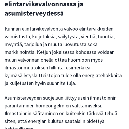
elintarvikevalvonnassa ja
asumisterveydessä
Kunnan elintarvikevalvonta valvoo elintarvikkeiden
valmistusta, kuljetuksia, säilytystä, vientiä, tuontia,
myyntiä, tarjoilua ja muuta luovutusta sekä
markkinointia. Ketjun jokaisessa kohdassa voidaan
muun valvonnan ohella ottaa huomioon myös
ilmastonmuutoksen hillintä: esimerkiksi
kylmäsäilytyslaitteistojen tulee olla energiatehokkaita
ja kuljetusten hyvin suunniteltuja.
Asumisterveyden suojeluun liittyy usein ilmastoinnin
parantaminen homeongelmien välttämiseksi.
Ilmastoinnin säätäminen on kuitenkin tärkeää tehdä
siten, että energian kulutus saataisiin pidettyä
kohtuullisena.