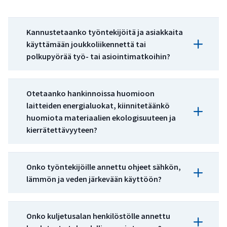
Kannustetaanko työntekijöitä ja asiakkaita
käyttämään joukkoliikennettä tai
polkupyörää työ- tai asiointimatkoihin?
Kestävät elämäntavat:
Otetaanko hankinnoissa huomioon
laitteiden energialuokat, kiinnitetäänkö
huomiota materiaalien ekologisuuteen ja
kierrätettävyyteen?
Kestävät tuotteet ja hankinnat:
Onko työntekijöille annettu ohjeet sähkön,
lämmön ja veden järkevään käyttöön?
Kannustaminen joukkoliikenteen ja kevyen liikente
Tiedotus ja viestintä:
Vahvuudet, puoltavat
Heikkoudet,
Kus
Onko kuljetusalan henkilöstölle annettu
tekijät
epävarmuudet
tal