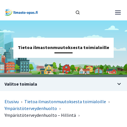
Tietoa ilmastonmuutoksesta toimialoille
Valitse toimiala
Etusivu
›
Tietoa ilmastonmuutoksesta toimialoille
›
Ympäristöterveydenhuolto
›
Ympäristöterveydenhuolto – Hillintä
›