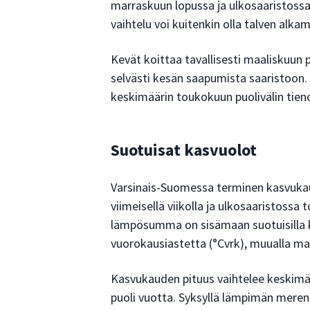
marraskuun lopussa ja ulkosaaristossa 
vaihtelu voi kuitenkin olla talven alka
Kevät koittaa tavallisesti maaliskuun 
selvästi kesän saapumista saaristoon. 
keskimäärin toukokuun puolivälin tieno
Suotuisat kasvuolot
Varsinais-Suomessa terminen kasvukau
viimeisellä viikolla ja ulkosaaristoss
lämpösumma on sisämaan suotuisilla 
vuorokausiastetta (°Cvrk), muualla m
Kasvukauden pituus vaihtelee keskimääri
puoli vuotta. Syksyllä lämpimän meren