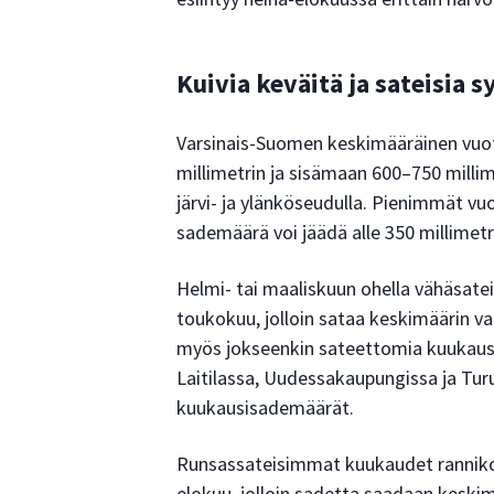
Kuivia keväitä ja sateisia s
Varsinais-Suomen keskimääräinen vuo
millimetrin ja sisämaan 600–750 millim
järvi- ja ylänköseudulla. Pienimmät vu
sademäärä voi jäädä alle 350 millimetr
Helmi- tai maaliskuun ohella vähäsatei
toukokuu, jolloin sataa keskimäärin vai
myös jokseenkin sateettomia kuukausia
Laitilassa, Uudessakaupungissa ja Turu
kuukausisademäärät.
Runsassateisimmat kuukaudet rannikoll
elokuu, jolloin sadetta saadaan keskim