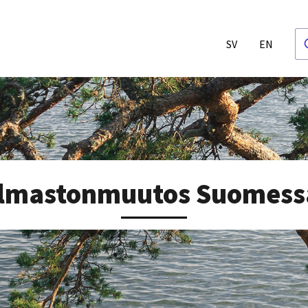
SV
EN
Ilmastonmuutos Suomess