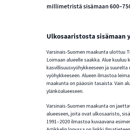
millimetristä sisämaan 600–750
Ulkosaaristosta sisämaan y
Varsinais-Suomen maakunta ulottuu 
Loimaan alueelle saakka. Alue kuuluu 
kasvillisuusvyöhykkeeseen ja suurelta 
vyöhykkeeseen. Alueen ilmastoa leimaa
maakunta on pääosin tasaista. Vain a
ylänköalueeseen.
Varsinais-Suomen maakunta on jaettav
alueeseen, joita ovat ulkosaaristo, si
1991–2020 ilmastoa kuvaavana esime
Artikkelin lopussa on linkki Ilmatieteen