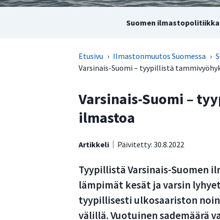
Suomen ilmastopolitiikka 
Etusivu
›
Ilmastonmuutos Suomessa
›
S
Varsinais-Suomi – tyypillistä tammivyöh
Varsinais-Suomi – ty
ilmastoa
Artikkeli
Päivitetty: 30.8.2022
Tyypillistä Varsinais-Suomen il
lämpimät kesät ja varsin lyhye
tyypillisesti ulkosaariston noi
välillä. Vuotuinen sademäärä v