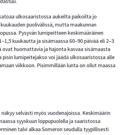
dastuu.
atoaa ulkosaaristossa aukeilta paikoilta jo
a kuukauden puolivälissä, mutta maakunnan
 lopussa. Pysyvän lumipeitteen keskimääräinen
 1–1,5 kuukautta ja sisämaassa 60–90 päivää eli 2–3
llä ovat huomattavia ja hajonta kasvaa sisämaasta
 pisin lumipeitejakso voi jäädä ulkosaaristossa alle
amaan viikkoon. Pisimmillään lunta on ollut maassa
 näkyy selvästi myös vuodenajoissa. Keskimäärin
aassa syyskuun loppupuolella ja saaristossa
terminen talvi alkaa Someron seudulla tyypillisesti