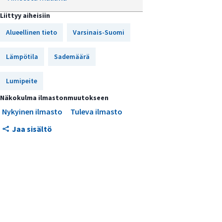
Liittyy aiheisiin
Suomen lämpimintä aluetta
Alueellinen tieto
Varsinais-Suomi
Kuivia keväitä ja sateisia syksyjä
Lämpötila
Meri aiheuttaa vaihtelevat
Sademäärä
lumiolot
Lumipeite
Pitkä ja kostea syksy
Näkokulma ilmastonmuutokseen
Suotuisat kasvuolot
Nykyinen ilmasto
Tuleva ilmasto
Varsinais-Suomen ilmasto
Jaa sisältö
lämpenee ja sademäärä kasvaa