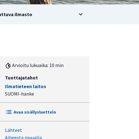
ttuva ilmasto
Arvioitu lukuaika: 10 min
Tuottajatahot
Ilmatieteen laitos
SUOMI-hanke
Avaa sisällysluettelo
Lähteet
Ulkosaaristosta sisämaan
Aiheesta muualla
ylängöille