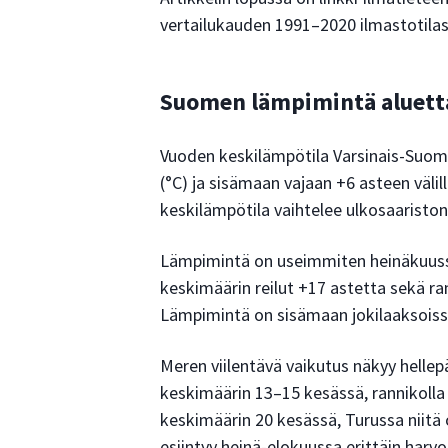
vertailukauden 1991–2020 ilmastotilas
Suomen lämpimintä aluett
Vuoden keskilämpötila Varsinais-Suome
(°C) ja sisämaan vajaan +6 asteen väli
keskilämpötila vaihtelee ulkosaaristo
Lämpimintä on useimmiten heinäkuussa,
keskimäärin reilut +17 astetta sekä r
Lämpimintä on sisämaan jokilaaksoissa
Meren viilentävä vaikutus näkyy hellep
keskimäärin 13–15 kesässä, rannikolla 
keskimäärin 20 kesässä, Turussa niitä 
esiintyy heinä-elokuussa erittäin harv