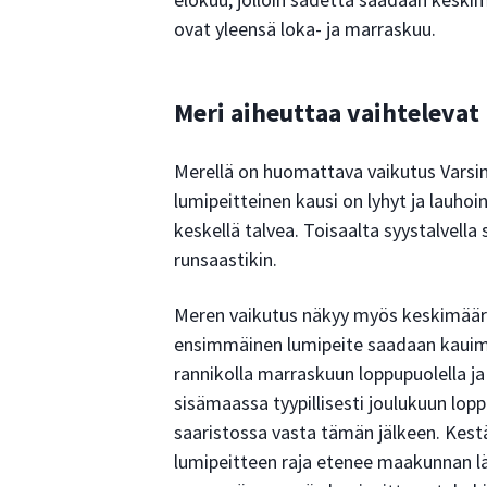
ovat yleensä loka- ja marraskuu.
Meri aiheuttaa vaihtelevat
Merellä on huomattava vaikutus Varsi
lumipeitteinen kausi on lyhyt ja lauhoin
keskellä talvea. Toisaalta syystalvella 
runsaastikin.
Meren vaikutus näkyy myös keskimääräis
ensimmäinen lumipeite saadaan kauimp
rannikolla marraskuun loppupuolella j
sisämaassa tyypillisesti joulukuun lop
saaristossa vasta tämän jälkeen. Kest
lumipeitteen raja etenee maakunnan lä