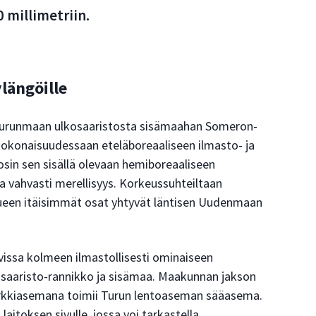
 millimetriin.
längöille
Turunmaan ulkosaaristosta sisämaahan Someron-
kokonaisuudessaan eteläboreaaliseen ilmasto- ja
osin sen sisällä olevaan hemiboreaaliseen
 vahvasti merellisyys. Korkeussuhteiltaan
lueen itäisimmät osat yhtyvät läntisen Uudenmaan
issa kolmeen ilmastollisesti ominaiseen
säsaaristo-rannikko ja sisämaa. Maakunnan jakson
rkkiasemana toimii Turun lentoaseman sääasema.
 laitoksen sivulle, jossa voi tarkastella