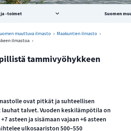
ja -toimet
Suomen muu
uomen muuttuva ilmasto
›
Maakuntien ilmasto
›
ykkeen ilmastoa
›
ypillistä tammivyöhykkeen
mastolle ovat pitkät ja suhteellisen
t lauhat talvet. Vuoden keskilämpötila on
n +7 asteen ja sisämaan vajaan +6 asteen
aihtelee ulkosaariston 500–550