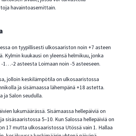
toja havaintoasemittain.
a
ssa on tyypillisesti ulkosaariston noin +7 asteen
llä. Kylmin kuukausi on yleensä helmikuu, jonka
n -1…-2 asteesta Loimaan noin -5 asteeseen.
 jolloin keskilämpötila on ulkosaaristossa
annikolla ja sisämaassa lähempänä +18 astetta.
 ja Salon seudulla.
äivien lukumäärässä. Sisämaassa hellepäiviä on
ja sisäsaaristossa 5–10. Kun Salossa hellepäiviä on
on 17 mutta ulkosaaristossa Utössä vain 1. Hallaa
oin, kesäkuussa keskimäärin yhtenä päivänä.