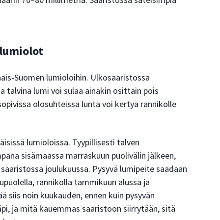
 lumiolot
nais-Suomen lumioloihin. Ulkosaaristossa
a talvina lumi voi sulaa ainakin osittain pois
sopivissa olosuhteissa lunta voi kertyä rannikolle
issä lumioloissa. Tyypillisesti talven
ana sisämaassa marraskuun puolivälin jälkeen,
a saaristossa joulukuussa. Pysyvä lumipeite saadaan
pupuolella, rannikolla tammikuun alussa ja
ää siis noin kuukauden, ennen kuin pysyvän
pi, ja mitä kauemmas saaristoon siirrytään, sitä