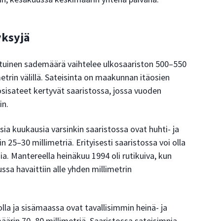
yksyjä
tuinen sademäärä vaihtelee ulkosaariston 500–550
etrin välillä. Sateisinta on maakunnan itäosien
osisateet kertyvät saaristossa, jossa vuoden
in.
sia kuukausia varsinkin saaristossa ovat huhti- ja
n 25–30 millimetriä. Erityisesti saaristossa voi olla
. Mantereella heinäkuu 1994 oli rutikuiva, kun
ssa havaittiin alle yhden millimetrin
a ja sisämaassa ovat tavallisimmin heinä- ja
äärin 70–80 millimetriä. Saaristossa sateisimpia