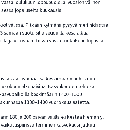
vasta joulukuun loppupuolella. Vuosien välinen
misessa jopa useita kuukausia.
puolivälissä. Pitkään kylmänä pysyvä meri hidastaa
Sisämaan suotuisilla seuduilla kesä alkaa
illa ja ulkosaaristossa vasta toukokuun lopussa.
si alkaa sisämaassa keskimäärin huhtikuun
a toukokuun alkupäivinä. Kasvukauden tehoisa
kasvupaikoilla keskimäärin 1400–1500
aakunnassa 1300–1400 vuorokausiastetta.
n 180 ja 200 päivän välillä eli kestää hieman yli
 vaikutuspiirissä terminen kasvukausi jatkuu