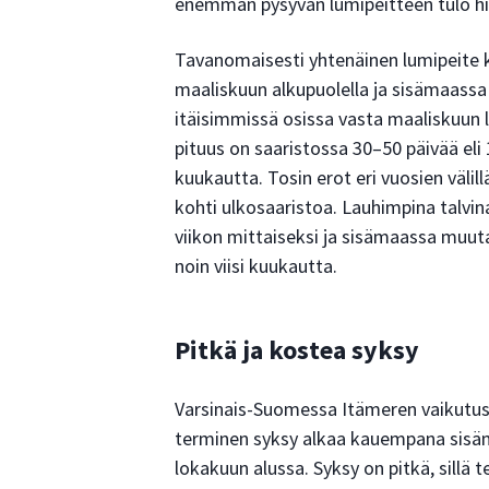
enemmän pysyvän lumipeitteen tulo hi
Tavanomaisesti yhtenäinen lumipeite k
maaliskuun alkupuolella ja sisämaass
itäisimmissä osissa vasta maaliskuun
pituus on saaristossa 30–50 päivää eli
kuukautta. Tosin erot eri vuosien väli
kohti ulkosaaristoa. Lauhimpina talvina
viikon mittaiseksi ja sisämaassa muut
noin viisi kuukautta.
Pitkä ja kostea syksy
Varsinais-Suomessa Itämeren vaikutus
terminen syksy alkaa kauempana sisäm
lokakuun alussa. Syksy on pitkä, sillä 