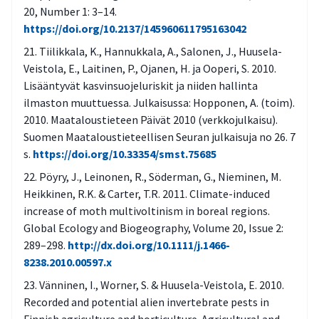
20, Number 1: 3–14.
https://doi.org/10.2137/145960611795163042
Tiilikkala, K., Hannukkala, A., Salonen, J., Huusela-
Veistola, E., Laitinen, P., Ojanen, H. ja Ooperi, S. 2010.
Lisääntyvät kasvinsuojeluriskit ja niiden hallinta
ilmaston muuttuessa. Julkaisussa: Hopponen, A. (toim).
2010. Maataloustieteen Päivät 2010 (verkkojulkaisu).
Suomen Maataloustieteellisen Seuran julkaisuja no 26. 7
s.
https://doi.org/10.33354/smst.75685
Pöyry, J., Leinonen, R., Söderman, G., Nieminen, M.
Heikkinen, R.K. & Carter, T.R. 2011. Climate-induced
increase of moth multivoltinism in boreal regions.
Global Ecology and Biogeography, Volume 20, Issue 2:
289–298.
http://dx.doi.org/10.1111/j.1466-
8238.2010.00597.x
Vänninen, I., Worner, S. & Huusela-Veistola, E. 2010.
Recorded and potential alien invertebrate pests in