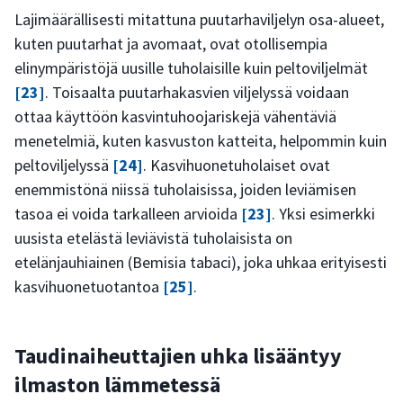
Lajimäärällisesti mitattuna puutarhaviljelyn osa-alueet,
kuten puutarhat ja avomaat, ovat otollisempia
elinympäristöjä uusille tuholaisille kuin peltoviljelmät
[23]
. Toisaalta puutarhakasvien viljelyssä voidaan
ottaa käyttöön kasvintuhoojariskejä vähentäviä
menetelmiä, kuten kasvuston katteita, helpommin kuin
peltoviljelyssä
[24]
. Kasvihuonetuholaiset ovat
enemmistönä niissä tuholaisissa, joiden leviämisen
tasoa ei voida tarkalleen arvioida
[23]
. Yksi esimerkki
uusista etelästä leviävistä tuholaisista on
etelänjauhiainen (Bemisia tabaci), joka uhkaa erityisesti
kasvihuonetuotantoa
[25]
.
Taudinaiheuttajien uhka lisääntyy
ilmaston lämmetessä