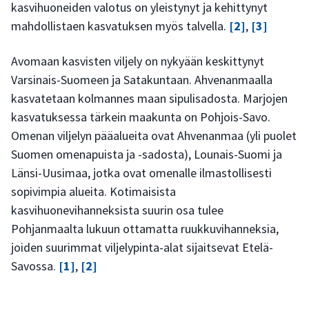
kasvihuoneiden valotus on yleistynyt ja kehittynyt
mahdollistaen kasvatuksen myös talvella.
[2]
,
[3]
Avomaan kasvisten viljely on nykyään keskittynyt
Varsinais-Suomeen ja Satakuntaan. Ahvenanmaalla
kasvatetaan kolmannes maan sipulisadosta. Marjojen
kasvatuksessa tärkein maakunta on Pohjois-Savo.
Omenan viljelyn pääalueita ovat Ahvenanmaa (yli puolet
Suomen omenapuista ja -sadosta), Lounais-Suomi ja
Länsi-Uusimaa, jotka ovat omenalle ilmastollisesti
sopivimpia alueita. Kotimaisista
kasvihuonevihanneksista suurin osa tulee
Pohjanmaalta lukuun ottamatta ruukkuvihanneksia,
joiden suurimmat viljelypinta-alat sijaitsevat Etelä-
Savossa.
[1]
,
[2]