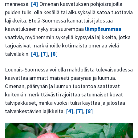
mennessä.
[4]
Omenan kasvatuksen pohjoisrajoilla
puiden tulisi olla kesällä tai alkusyksyllä satoa tuottavia
lajikkeita. Etelä-Suomessa kannattaisi jalostaa
kasvatukseen nykyistä suurempaa
lämpösummaa
vaativia, myöhemmin syksyllä kypsyviä lajikkeita, jotka
tarjoaisivat markkinoille kotimaista omenaa vielä
talvellakin.
[4]
,
[7]
,
[8]
Lounais-Suomessa voi olla mahdollista tulevaisuudessa
kasvattaa ammattimaisesti päärynää ja luumua.
Omenan, päärynän ja luumun tuotantoa saattavat
kuitenkin merkittävästi rajoittaa satunnaiset kovat
talvipakkaset, minkä vuoksi tulisi käyttää ja jalostaa
talvenkestävien lajikkeita.
[4]
,
[7]
,
[8]