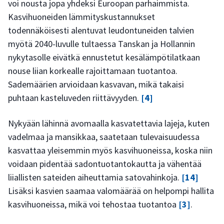
voi nousta jopa yhdeksi Euroopan parhaimmista.
Kasvihuoneiden lämmityskustannukset
todennäköisesti alentuvat leudontuneiden talvien
myötä 2040-luvulle tultaessa Tanskan ja Hollannin
nykytasolle eivätkä ennustetut kesälämpötilatkaan
nouse liian korkealle rajoittamaan tuotantoa.
Sademäärien arvioidaan kasvavan, mikä takaisi
puhtaan kasteluveden riittävyyden.
[4]
Nykyään lähinnä avomaalla kasvatettavia lajeja, kuten
vadelmaa ja mansikkaa, saatetaan tulevaisuudessa
kasvattaa yleisemmin myös kasvihuoneissa, koska niin
voidaan pidentää sadontuotantokautta ja vähentää
liiallisten sateiden aiheuttamia satovahinkoja.
[14]
Lisäksi kasvien saamaa valomäärää on helpompi hallita
kasvihuoneissa, mikä voi tehostaa tuotantoa
[3]
.