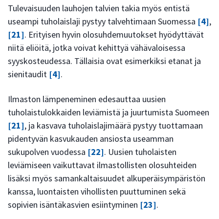
Tulevaisuuden lauhojen talvien takia myös entistä
useampi tuholaislaji pystyy talvehtimaan Suomessa
[4]
,
[21]
. Erityisen hyvin olosuhdemuutokset hyödyttävät
niitä eliöitä, jotka voivat kehittyä vähävaloisessa
syyskosteudessa. Tällaisia ovat esimerkiksi etanat ja
sienitaudit
[4]
.
Ilmaston lämpeneminen edesauttaa uusien
tuholaistulokkaiden leviämistä ja juurtumista Suomeen
[21]
, ja kasvava tuholaislajimäärä pystyy tuottamaan
pidentyvän kasvukauden ansiosta useamman
sukupolven vuodessa
[22]
. Uusien tuholaisten
leviämiseen vaikuttavat ilmastollisten olosuhteiden
lisäksi myös samankaltaisuudet alkuperäisympäristön
kanssa, luontaisten vihollisten puuttuminen sekä
sopivien isäntäkasvien esiintyminen
[23]
.