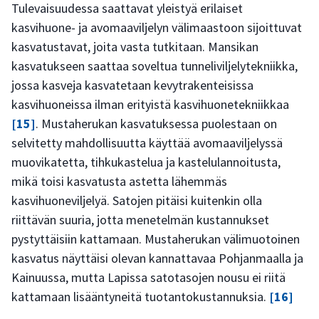
Tulevaisuudessa saattavat yleistyä erilaiset
kasvihuone- ja avomaaviljelyn välimaastoon sijoittuvat
kasvatustavat, joita vasta tutkitaan. Mansikan
kasvatukseen saattaa soveltua tunneliviljelytekniikka,
jossa kasveja kasvatetaan kevytrakenteisissa
kasvihuoneissa ilman erityistä kasvihuonetekniikkaa
[15]
. Mustaherukan kasvatuksessa puolestaan on
selvitetty mahdollisuutta käyttää avomaaviljelyssä
muovikatetta, tihkukastelua ja kastelulannoitusta,
mikä toisi kasvatusta astetta lähemmäs
kasvihuoneviljelyä. Satojen pitäisi kuitenkin olla
riittävän suuria, jotta menetelmän kustannukset
pystyttäisiin kattamaan. Mustaherukan välimuotoinen
kasvatus näyttäisi olevan kannattavaa Pohjanmaalla ja
Kainuussa, mutta Lapissa satotasojen nousu ei riitä
kattamaan lisääntyneitä tuotantokustannuksia.
[16]