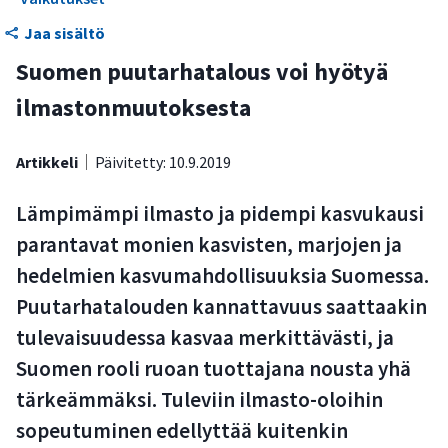
marjanviljelyä
Jaa sisältö
Vihannesviljelylle on etua lisääntyvästä lämmöstä ja
Suomen puutarhatalous voi hyötyä
pitenevästä kasvukaudesta
ilmastonmuutoksesta
Kasvihuoneviljelyn kannattavuus voi kasvaa
Lämpötilan muutokset aiheuttavat puutarhakasveille
Artikkeli
Päivitetty: 10.9.2019
myös ongelmia
Lämpimämpi ilmasto ja pidempi kasvukausi
Vanhat ja uudet kasvintuhoojat hyötyvät muuttuvista
olosuhteista
parantavat monien kasvisten, marjojen ja
hedelmien kasvumahdollisuuksia Suomessa.
Taudinaiheuttajien uhka lisääntyy ilmaston lämmetessä
Puutarhatalouden kannattavuus saattaakin
Muutoksiin voidaan sopeutua uusilla kasvilajeilla,
tulevaisuudessa kasvaa merkittävästi, ja
kastelulla ja riskienhallinnalla
Suomen rooli ruoan tuottajana nousta yhä
tärkeämmäksi. Tuleviin ilmasto-oloihin
sopeutuminen edellyttää kuitenkin