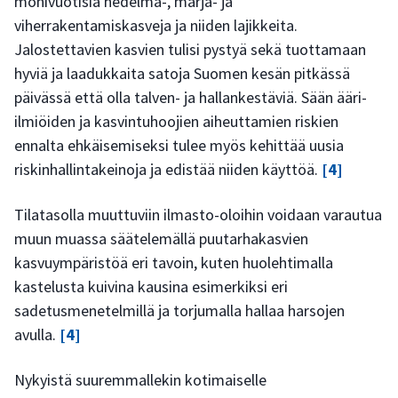
monivuotisia hedelmä-, marja- ja
viherrakentamiskasveja ja niiden lajikkeita.
Jalostettavien kasvien tulisi pystyä sekä tuottamaan
hyviä ja laadukkaita satoja Suomen kesän pitkässä
päivässä että olla talven- ja hallankestäviä. Sään ääri-
ilmiöiden ja kasvintuhoojien aiheuttamien riskien
ennalta ehkäisemiseksi tulee myös kehittää uusia
riskinhallintakeinoja ja edistää niiden käyttöä.
[4]
Tilatasolla muuttuviin ilmasto-oloihin voidaan varautua
muun muassa säätelemällä puutarhakasvien
kasvuympäristöä eri tavoin, kuten huolehtimalla
kastelusta kuivina kausina esimerkiksi eri
sadetusmenetelmillä ja torjumalla hallaa harsojen
avulla.
[4]
Nykyistä suuremmallekin kotimaiselle