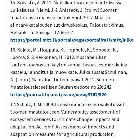
Koivisto, A. 2012. Mansikantuotanto muutoksessa.
Julkaisussa: Niemi. J. & Ahlstedt, J. (toim.) Suomen
maatalous ja maaseutuelinkeinot 2012. Maa- ja
elintarviketalouden tutkimuskeskus, Taloustutkimus,
Helsinki. Julkaisuja 112: 66–67.
https://portal.mtt.fi/portal/page/portal/mtt/mtt/julk
Kajalo, M., Hoppula, K., Hoppula, K., Soppela, K.,
Luoma, S. & Kekkonen, H. 2012. Mustaherukan
tuotantopanosten käytön kannattavuus, esimerkkeinä
kastelu, lannoitus ja muovikate. Julkaisussa: Schulman,
N. (toim.) Maataloustieteen päivät 2012. Suomen
Maataloustieteellisen Seuran tiedote no 29: 242.
https://journal.fi/smst/issue/view/5761/520
Schulz, T. M. 2009. Ilmastonmuutoksen vaikutukset
Suomen maatalouteen. Vulnerability assessment of
ecosystem services for climate change impacts and
adaptation, Action 7: Assessment of impacts and
adaptation measures for agricultural production,