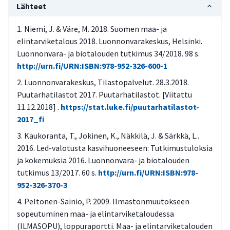
Lähteet
Niemi, J. & Väre, M. 2018. Suomen maa- ja
elintarviketalous 2018. Luonnonvarakeskus, Helsinki.
Luonnonvara- ja biotalouden tutkimus 34/2018. 98 s.
http://urn.fi/URN:ISBN:978-952-326-600-1
Luonnonvarakeskus, Tilastopalvelut. 28.3.2018.
Puutarhatilastot 2017. Puutarhatilastot. [Viitattu
11.12.2018] .
https://stat.luke.fi/puutarhatilastot-
2017_fi
Kaukoranta, T., Jokinen, K., Näkkilä, J. & Särkkä, L..
2016. Led-valotusta kasvihuoneeseen: Tutkimustuloksia
ja kokemuksia 2016. Luonnonvara- ja biotalouden
tutkimus 13/2017. 60 s.
http://urn.fi/URN:ISBN:978-
952-326-370-3
Peltonen-Sainio, P. 2009. Ilmastonmuutokseen
sopeutuminen maa- ja elintarviketaloudessa
(ILMASOPU), loppuraportti. Maa- ja elintarviketalouden