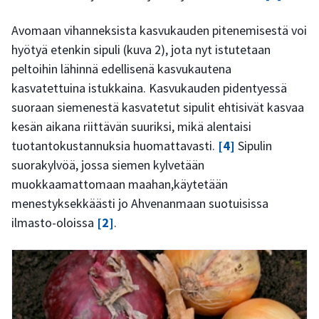
Avomaan vihanneksista kasvukauden pitenemisestä voi
hyötyä etenkin sipuli (kuva 2), jota nyt istutetaan
peltoihin lähinnä edellisenä kasvukautena
kasvatettuina istukkaina. Kasvukauden pidentyessä
suoraan siemenestä kasvatetut sipulit ehtisivät kasvaa
kesän aikana riittävän suuriksi, mikä alentaisi
tuotantokustannuksia huomattavasti.
[4]
Sipulin
suorakylvöä, jossa siemen kylvetään
muokkaamattomaan maahan,käytetään
menestyksekkäästi jo Ahvenanmaan suotuisissa
ilmasto-oloissa
[2]
.