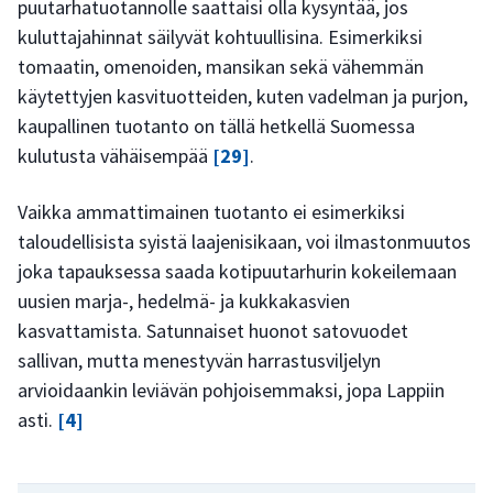
puutarhatuotannolle saattaisi olla kysyntää, jos
kuluttajahinnat säilyvät kohtuullisina. Esimerkiksi
tomaatin, omenoiden, mansikan sekä vähemmän
käytettyjen kasvituotteiden, kuten vadelman ja purjon,
kaupallinen tuotanto on tällä hetkellä Suomessa
kulutusta vähäisempää
[29]
.
Vaikka ammattimainen tuotanto ei esimerkiksi
taloudellisista syistä laajenisikaan, voi ilmastonmuutos
joka tapauksessa saada kotipuutarhurin kokeilemaan
uusien marja-, hedelmä- ja kukkakasvien
kasvattamista. Satunnaiset huonot satovuodet
sallivan, mutta menestyvän harrastusviljelyn
arvioidaankin leviävän pohjoisemmaksi, jopa Lappiin
asti.
[4]