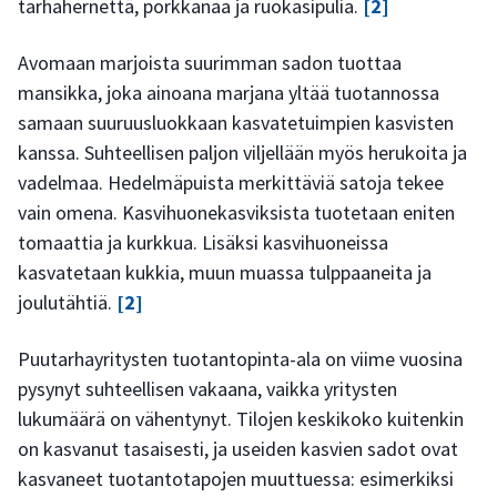
tarhahernettä, porkkanaa ja ruokasipulia.
[2]
Avomaan marjoista suurimman sadon tuottaa
mansikka, joka ainoana marjana yltää tuotannossa
samaan suuruusluokkaan kasvatetuimpien kasvisten
kanssa. Suhteellisen paljon viljellään myös herukoita ja
vadelmaa. Hedelmäpuista merkittäviä satoja tekee
vain omena. Kasvihuonekasviksista tuotetaan eniten
tomaattia ja kurkkua. Lisäksi kasvihuoneissa
kasvatetaan kukkia, muun muassa tulppaaneita ja
joulutähtiä.
[2]
Puutarhayritysten tuotantopinta-ala on viime vuosina
pysynyt suhteellisen vakaana, vaikka yritysten
lukumäärä on vähentynyt. Tilojen keskikoko kuitenkin
on kasvanut tasaisesti, ja useiden kasvien sadot ovat
kasvaneet tuotantotapojen muuttuessa: esimerkiksi