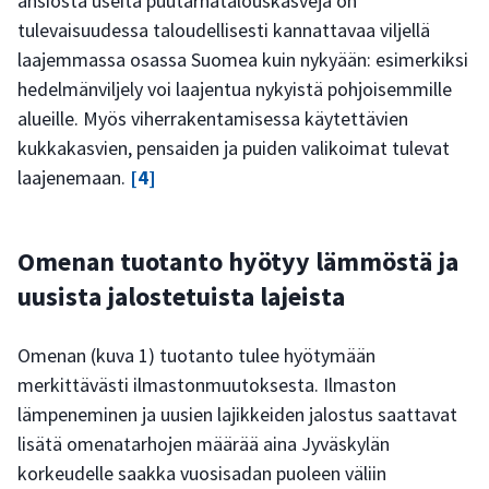
ansiosta useita puutarhatalouskasveja on
tulevaisuudessa taloudellisesti kannattavaa viljellä
laajemmassa osassa Suomea kuin nykyään: esimerkiksi
hedelmänviljely voi laajentua nykyistä pohjoisemmille
alueille. Myös viherrakentamisessa käytettävien
kukkakasvien, pensaiden ja puiden valikoimat tulevat
laajenemaan.
[4]
Omenan tuotanto hyötyy lämmöstä ja
uusista jalostetuista lajeista
Omenan (kuva 1) tuotanto tulee hyötymään
merkittävästi ilmastonmuutoksesta. Ilmaston
lämpeneminen ja uusien lajikkeiden jalostus saattavat
lisätä omenatarhojen määrää aina Jyväskylän
korkeudelle saakka vuosisadan puoleen väliin