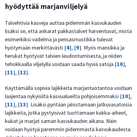
hyödyttää marjanviljelyä
Talvehtivia kasveja auttaa pidemmän kasvukauden
lisäksi se, että ankarat pakkastalvet harventuvat, mistä
esimerkiksi vadelma ja pensasmustikka tulevat
hyötymään merkittävästi
[4]
,
[9]
. Myös mansikka ja
herukat hyötyvät talvien leudontumisesta, ja niiden
tehokkaalla viljelyllä voidaan saada hyviä satoja
[10]
,
[11]
,
[12]
.
Käyttämällä sopivia lajikkeita marjantuotantoa voidaan
laajentaa nykyisiltä kasvualueilta pohjoisemmaksi
[10]
,
[11]
,
[13]
. Lisäksi pyritään jalostamaan jatkuvasatoisia
lajikkeita, jotka pystyisivät tuottamaan kukka-aiheet,
kukat ja marjat saman kasvukauden aikana. Näin
voidaan hyötyä paremmin pidemmästä kasvukaudesta.