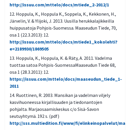
http://issuu.com/mttelo/docs/mtiede_2-2012/1
Hoppula, K., Hoppula K., Soppela, K., Kekkonen, H.,
Järvelin, V. & Ylijoki, J. 2013. Uusilla herukkalajikkeilla
huippusatoja Pohjois-Suomessa. Maaseudun Tiede, 70,
osa 1 (22.3.2013): 12.
http://issuu.com/mttelo/docs/mtiede1_kokolehti?
e=2189930/1869505
Hoppula, K., Hoppula, K. & Räty, A. 2011. Vadelma
tuottaa satoa Pohjois-SuomessaMaaseudun Tiede 68,
osa 1 (28.3.2011): 12.
https://issuu.com/mttelo/docs/maaseudun_tiede_1-
2011
Ruottinen, R. 2003. Mansikan ja vadelman viljely
kasvihuoneessa kirjallisuuden ja tiedonantojen
pohjalta. Marjaosaamiskeskus c/o Sisä-Savon
seutuyhtymä. 192 s. (pdf)
http://sss.multiedition.fi/www/fi/elinkeinopalvelut/