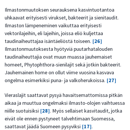
Ilmastonmuutoksen seurauksena kasvintuotantoa
uhkaavat erityisesti virukset, bakteerit ja sienitaudit.
Ilmaston lämpeneminen vaikuttaa erityisesti
vektorilajeihin, eli lajeihin, joissa eliö kuljettaa
taudinaiheuttajaa isäntäeliöstä toiseen.
[26]
Ilmastonmuutoksesta hyötyviä puutarhatalouden
taudinaiheuttajia ovat muun muassa jauhemaiset
homeet, Phytophthora-sienilajit sekä jotkin bakteerit.
Jauhemainen home on ollut viime vuosina kasvava
ongelma esimerkiksi puna- ja valkoherukoissa.
[27]
Vieraslajit saattavat pysyä havaitsemattomissa pitkän
aikaa ja muuttua ongelmaksi ilmasto-olojen vaihtuessa
niille suotuisiksi
[28]
. Myös sellaiset kasvitaudit, jotka
eivät ole ennen pystyneet talvehtimaan Suomessa,
saattavat jäädä Suomeen pysyviksi
[17]
.