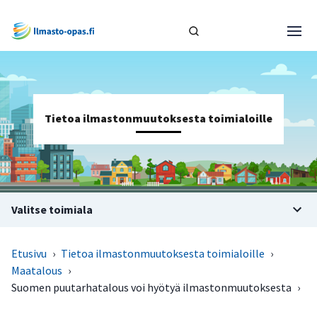
Tietoa ilmastonmuutoksesta toimialoille
Valitse toimiala
Etusivu
›
Tietoa ilmastonmuutoksesta toimialoille
›
Maatalous
›
Suomen puutarhatalous voi hyötyä ilmastonmuutoksesta
›