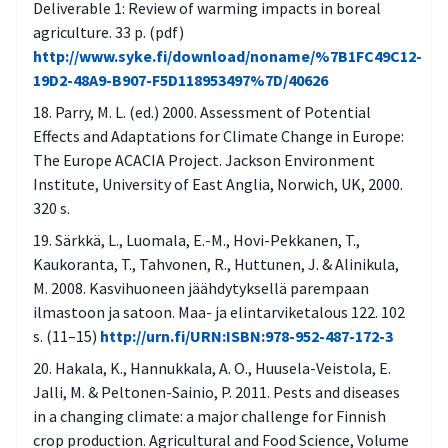
Deliverable 1: Review of warming impacts in boreal
agriculture. 33 p. (pdf)
http://www.syke.fi/download/noname/%7B1FC49C12-
19D2-48A9-B907-F5D118953497%7D/40626
Parry, M. L. (ed.) 2000. Assessment of Potential
Effects and Adaptations for Climate Change in Europe:
The Europe ACACIA Project. Jackson Environment
Institute, University of East Anglia, Norwich, UK, 2000.
320 s.
Särkkä, L., Luomala, E.-M., Hovi-Pekkanen, T.,
Kaukoranta, T., Tahvonen, R., Huttunen, J. & Alinikula,
M. 2008. Kasvihuoneen jäähdytyksellä parempaan
ilmastoon ja satoon. Maa- ja elintarviketalous 122. 102
s. (11–15)
http://urn.fi/URN:ISBN:978-952-487-172-3
Hakala, K., Hannukkala, A. O., Huusela-Veistola, E.
Jalli, M. & Peltonen-Sainio, P. 2011. Pests and diseases
in a changing climate: a major challenge for Finnish
crop production. Agricultural and Food Science, Volume