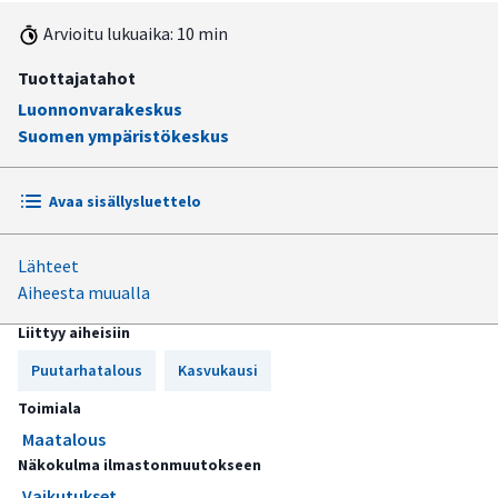
Arvioitu lukuaika: 10 min
Tuottajatahot
Luonnonvarakeskus
Suomen ympäristökeskus
Avaa sisällysluettelo
Lähteet
Puutarhataloutta harjoitetaan avomaalla ja
Aiheesta muualla
kasvihuoneissa
Liittyy aiheisiin
Lämpeneminen pidentää kasvukautta ja levittää
tuotantoa laajemmalle
Puutarhatalous
Kasvukausi
Omenan tuotanto hyötyy lämmöstä ja uusista
Toimiala
jalostetuista lajeista
Maatalous
Näkokulma ilmastonmuutokseen
Kovien pakkastalvien harventuminen hyödyttää
Vaikutukset