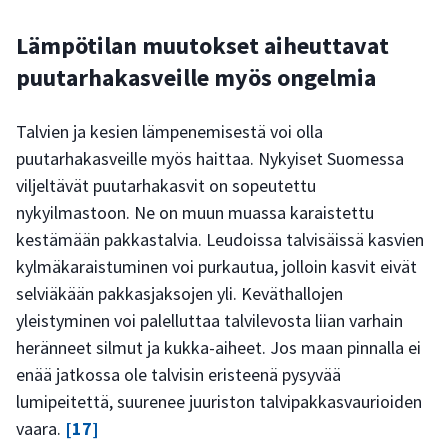
Lämpötilan muutokset aiheuttavat
puutarhakasveille myös ongelmia
Talvien ja kesien lämpenemisestä voi olla
puutarhakasveille myös haittaa. Nykyiset Suomessa
viljeltävät puutarhakasvit on sopeutettu
nykyilmastoon. Ne on muun muassa karaistettu
kestämään pakkastalvia. Leudoissa talvisäissä kasvien
kylmäkaraistuminen voi purkautua, jolloin kasvit eivät
selviäkään pakkasjaksojen yli. Keväthallojen
yleistyminen voi palelluttaa talvilevosta liian varhain
heränneet silmut ja kukka-aiheet. Jos maan pinnalla ei
enää jatkossa ole talvisin eristeenä pysyvää
lumipeitettä, suurenee juuriston talvipakkasvaurioiden
vaara.
[17]