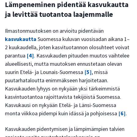
Lämpeneminen pidentää kasvukautta
ja levittää tuotantoa laajemmalle
Ilmastonmuutoksen on arvioitu pidentävän
kasvukautta
Suomessa kuluvan vuosisadan aikana 1–
2 kuukaudella, joten kasvituotannon olosuhteet voivat
parantua
[4]
. Kasvukauden pituuden muutos vaihtelee
alueellisesti, mutta muutoksen ennustetaan olevan
suurin Etelä- ja Lounais-Suomessa
[5]
, missä
puutarhataloutta enimmäkseen harjoitetaan.
Kasvukauden lyhyys on nykyään yksi tärkeimmistä
kasvintuotantoa rajoittavista tekijöistä Suomessa.
Kasvukausi on nykyään Etelä- ja Länsi-Suomessa
monta viikkoa pidempi kuin idässä ja pohjoisessa
[6]
.
Kasvukauden pidentymisen ja lämpimämpien talvien