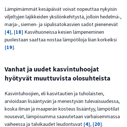
Lämpimämmät kesäpäivät voivat nopeuttaa nykyisin
viljeltyjen lajikkeiden yksilönkehitystä, jolloin hedelmä-,
marja-, siemen- ja sipulisatokasvien sadot pienenevät
[4]
,
[18]
Kasvihuoneissa kesien lämpeneminen
puolestaan saattaa nostaa lämpötiloja liian korkeiksi
[19]
.
Vanhat ja uudet kasvintuhoojat
hyötyvät muuttuvista olosuhteista
Kasvintuhoojien, eli kasvitautien ja tuholaisten,
arvioidaan lisääntyvän ja menestyvän tulevaisuudessa,
koska ilman ja maaperän kosteus lisääntyy, lämpötilat
nousevat, lämpösumma saavutetaan varhaisemmassa
vaiheessa ja talvikaudet leudontuvat
[4]
,
[20]
.