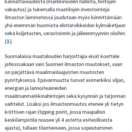
kannattavuudesta (markkinoiden hallinta, hintojen
vakautus) ja tukemalla maatilojen investointeja.
Ilmaston lämmetessä joudutaan myös kiinnittämään
yhä enemmän huomiota elintarvikkeiden kylmäketjuun
sekä kuljetusten, varastoinnin ja jälleenmyynnin oloihin.
[1]
.
Suomalaisia maatalouden harjoittajia eivät koettele
jatkossakaan vain Suomen ilmaston muutokset, vaan
on pärjättävä maailmanlaajuisten muutosten
pyörityksessä. Epävarmuutta tuovat esimerkiksi viljan,
energian ja lannoiteaineiden
maailmanmarkkinahintojen sekä kysynnän ja tarjonnan
vaihtelut. Lisäksi jos ilmastonmuutos etenee yli tietyn
kriittisen rajan (tipping point, jossa maapallon
keskilämpötila nousee yli 4 astetta esiteollisesta
ajasta), tullaan tilanteeseen, jossa sopeutuminen