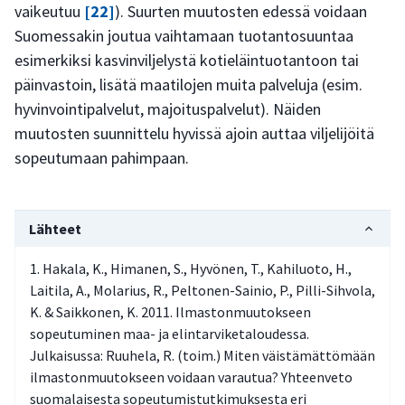
vaikeutuu
[22]
). Suurten muutosten edessä voidaan
Suomessakin joutua vaihtamaan tuotantosuuntaa
esimerkiksi kasvinviljelystä kotieläintuotantoon tai
päinvastoin, lisätä maatilojen muita palveluja (esim.
hyvinvointipalvelut, majoituspalvelut). Näiden
muutosten suunnittelu hyvissä ajoin auttaa viljelijöitä
sopeutumaan pahimpaan.
Lähteet
Hakala, K., Himanen, S., Hyvönen, T., Kahiluoto, H.,
Laitila, A., Molarius, R., Peltonen-Sainio, P., Pilli-Sihvola,
K. & Saikkonen, K. 2011. Ilmastonmuutokseen
sopeutuminen maa- ja elintarviketaloudessa.
Julkaisussa: Ruuhela, R. (toim.) Miten väistämättömään
ilmastonmuutokseen voidaan varautua? Yhteenveto
suomalaisesta sopeutumistutkimuksesta eri