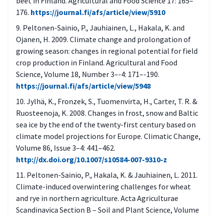
beet in Finland. Agricultural and Food Science 17: 165–
176.
https://journal.fi/afs/article/view/5910
Peltonen-Sainio, P., Jauhiainen, L., Hakala, K. and
Ojanen, H. 2009. Climate change and prolongation of
growing season: changes in regional potential for field
crop production in Finland. Agricultural and Food
Science, Volume 18, Number 3–-4: 171–-190.
https://journal.fi/afs/article/view/5948
Jylhä, K., Fronzek, S., Tuomenvirta, H., Carter, T. R. &
Ruosteenoja, K. 2008. Changes in frost, snow and Baltic
sea ice by the end of the twenty-first century based on
climate model projections for Europe. Climatic Change,
Volume 86, Issue 3–4: 441–462.
http://dx.doi.org/10.1007/s10584-007-9310-z
Peltonen-Sainio, P., Hakala, K. & Jauhiainen, L. 2011.
Climate-induced overwintering challenges for wheat
and rye in northern agriculture. Acta Agriculturae
Scandinavica Section B – Soil and Plant Science, Volume