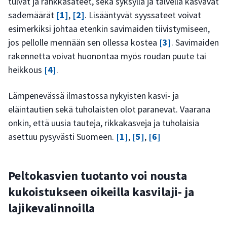
tulvat ja rankkasateet, sekä syksyllä ja talvella kasvavat
sademäärät
[1]
,
[2]
. Lisääntyvät syyssateet voivat
esimerkiksi johtaa etenkin savimaiden tiivistymiseen,
jos pellolle mennään sen ollessa kostea
[3]
. Savimaiden
rakennetta voivat huonontaa myös roudan puute tai
heikkous
[4]
.
Lämpenevässä ilmastossa nykyisten kasvi- ja
eläintautien sekä tuholaisten olot paranevat. Vaarana
onkin, että uusia tauteja, rikkakasveja ja tuholaisia
asettuu pysyvästi Suomeen.
[1]
,
[5]
,
[6]
Peltokasvien tuotanto voi nousta
kukoistukseen oikeilla kasvilaji- ja
lajikevalinnoilla