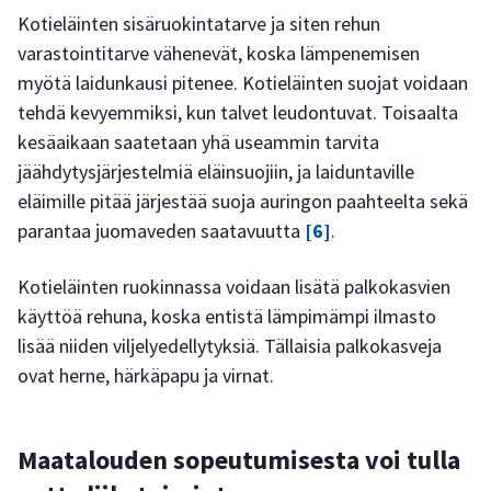
Kotieläinten sisäruokintatarve ja siten rehun
varastointitarve vähenevät, koska lämpenemisen
myötä laidunkausi pitenee. Kotieläinten suojat voidaan
tehdä kevyemmiksi, kun talvet leudontuvat. Toisaalta
kesäaikaan saatetaan yhä useammin tarvita
jäähdytysjärjestelmiä eläinsuojiin, ja laiduntaville
eläimille pitää järjestää suoja auringon paahteelta sekä
parantaa juomaveden saatavuutta
[6]
.
Kotieläinten ruokinnassa voidaan lisätä palkokasvien
käyttöä rehuna, koska entistä lämpimämpi ilmasto
lisää niiden viljelyedellytyksiä. Tällaisia palkokasveja
ovat herne, härkäpapu ja virnat.
Maatalouden sopeutumisesta voi tulla