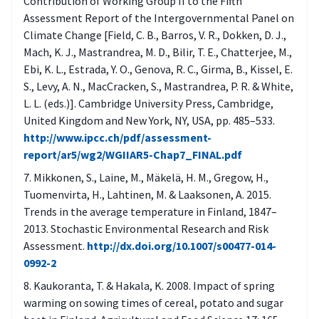
Contribution of Working Group II to the Fifth
Assessment Report of the Intergovernmental Panel on
Climate Change [Field, C. B., Barros, V. R., Dokken, D. J.,
Mach, K. J., Mastrandrea, M. D., Bilir, T. E., Chatterjee, M.,
Ebi, K. L., Estrada, Y. O., Genova, R. C., Girma, B., Kissel, E.
S., Levy, A. N., MacCracken, S., Mastrandrea, P. R. & White,
L. L. (eds.)]. Cambridge University Press, Cambridge,
United Kingdom and New York, NY, USA, pp. 485–533.
http://www.ipcc.ch/pdf/assessment-
report/ar5/wg2/WGIIAR5-Chap7_FINAL.pdf
Mikkonen, S., Laine, M., Mäkelä, H. M., Gregow, H.,
Tuomenvirta, H., Lahtinen, M. & Laaksonen, A. 2015.
Trends in the average temperature in Finland, 1847–
2013. Stochastic Environmental Research and Risk
Assessment.
http://dx.doi.org/10.1007/s00477-014-
0992-2
Kaukoranta, T. & Hakala, K. 2008. Impact of spring
warming on sowing times of cereal, potato and sugar