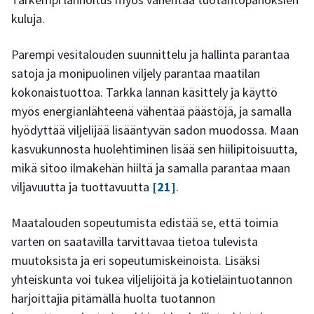
kuluja.
Parempi vesitalouden suunnittelu ja hallinta parantaa
satoja ja monipuolinen viljely parantaa maatilan
kokonaistuottoa. Tarkka lannan käsittely ja käyttö
myös energianlähteenä vähentää päästöjä, ja samalla
hyödyttää viljelijää lisääntyvän sadon muodossa. Maan
kasvukunnosta huolehtiminen lisää sen hiilipitoisuutta,
mikä sitoo ilmakehän hiiltä ja samalla parantaa maan
viljavuutta ja tuottavuutta
[21]
.
Maatalouden sopeutumista edistää se, että toimia
varten on saatavilla tarvittavaa tietoa tulevista
muutoksista ja eri sopeutumiskeinoista. Lisäksi
yhteiskunta voi tukea viljelijöitä ja kotieläintuotannon
harjoittajia pitämällä huolta tuotannon