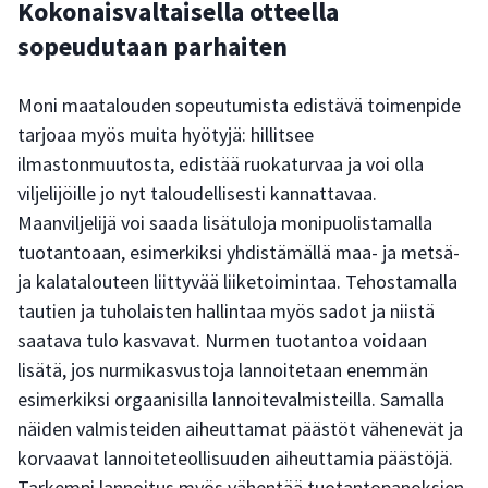
Kokonaisvaltaisella otteella
sopeudutaan parhaiten
Moni maatalouden sopeutumista edistävä toimenpide
tarjoaa myös muita hyötyjä: hillitsee
ilmastonmuutosta, edistää ruokaturvaa ja voi olla
viljelijöille jo nyt taloudellisesti kannattavaa.
Maanviljelijä voi saada lisätuloja monipuolistamalla
tuotantoaan, esimerkiksi yhdistämällä maa- ja metsä-
ja kalatalouteen liittyvää liiketoimintaa. Tehostamalla
tautien ja tuholaisten hallintaa myös sadot ja niistä
saatava tulo kasvavat. Nurmen tuotantoa voidaan
lisätä, jos nurmikasvustoja lannoitetaan enemmän
esimerkiksi orgaanisilla lannoitevalmisteilla. Samalla
näiden valmisteiden aiheuttamat päästöt vähenevät ja
korvaavat lannoiteteollisuuden aiheuttamia päästöjä.
Tarkempi lannoitus myös vähentää tuotantopanoksien