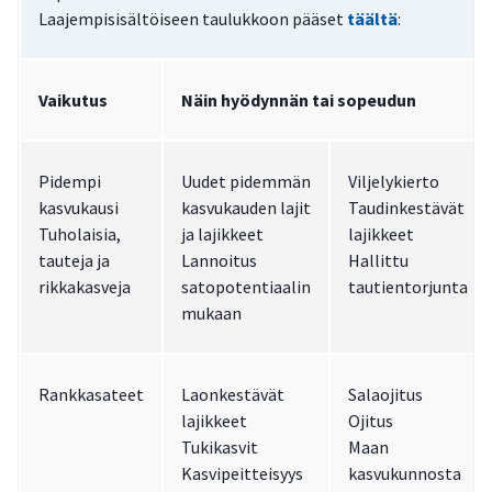
Laajempisisältöiseen taulukkoon pääset
täältä
:
Vaikutus
Näin hyödynnän tai sopeudun
Pidempi
Uudet pidemmän
Viljelykierto
kasvukausi
kasvukauden lajit
Taudinkestävät
Tuholaisia,
ja lajikkeet
lajikkeet
tauteja ja
Lannoitus
Hallittu
rikkakasveja
satopotentiaalin
tautientorjunta
mukaan
Rankkasateet
Laonkestävät
Salaojitus
lajikkeet
Ojitus
Tukikasvit
Maan
Kasvipeitteisyys
kasvukunnosta