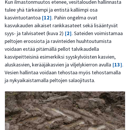
Kun ilmastonmuutos etenee, vesitalouden hallinnasta
tulee yhä tärkeämpi ja entistä kalliimpi osa
kasvintuotantoa
[12]
. Pahin ongelma ovat
kasvukauden aikaiset rankkasateet sekä lisääntyvät
syys- ja talvisateet (kuva 2)
[2]
. Sateiden voimistamaa
peltojen eroosiota ja ravinteiden huuhtoutumista
voidaan estää pitämällä pellot talvikaudella
kasvipeitteisinä esimerkiksi syyskylvöisten kasvien,
aluskasvien, kerääjäkasvien ja viljelykierron avulla
[13]
.
Vesien hallintaa voidaan tehostaa myös tehostamalla
ja nykyaikaistamalla peltojen salaojitusta.