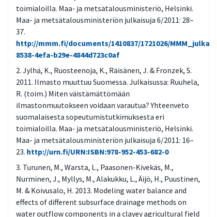
toimialoilla. Maa- ja metsätalousministeriö, Helsinki.
Maa- ja metsätalousministeriön julkaisuja 6/2011: 28–
37.
http://mmm.fi/documents/1410837/1721026/MMM_julkais
8538-4efa-b29e-4844d723c0af
Jylhä, K., Ruosteenoja, K., Räisänen, J. & Fronzek, S.
2011. Ilmasto muuttuu Suomessa. Julkaisussa: Ruuhela,
R. (toim.) Miten väistämättömään
ilmastonmuutokseen voidaan varautua? Yhteenveto
suomalaisesta sopeutumistutkimuksesta eri
toimialoilla. Maa- ja metsätalousministeriö, Helsinki.
Maa- ja metsätalousministeriön julkaisuja 6/2011: 16–
23.
http://urn.fi/URN:ISBN:978-952-453-682-0
Turunen, M., Warsta, L., Paasonen-Kivekäs, M.,
Nurminen, J., Myllys, M., Alakukku, L., Äijö, H., Puustinen,
M. & Koivusalo, H. 2013. Modeling water balance and
effects of different subsurface drainage methods on
water outflow components in a clayey agricultural field