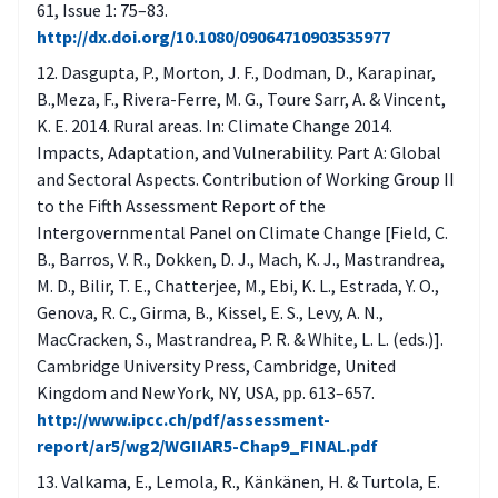
61, Issue 1: 75–83.
http://dx.doi.org/10.1080/09064710903535977
Dasgupta, P., Morton, J. F., Dodman, D., Karapinar,
B.,Meza, F., Rivera-Ferre, M. G., Toure Sarr, A. & Vincent,
K. E. 2014. Rural areas. In: Climate Change 2014.
Impacts, Adaptation, and Vulnerability. Part A: Global
and Sectoral Aspects. Contribution of Working Group II
to the Fifth Assessment Report of the
Intergovernmental Panel on Climate Change [Field, C.
B., Barros, V. R., Dokken, D. J., Mach, K. J., Mastrandrea,
M. D., Bilir, T. E., Chatterjee, M., Ebi, K. L., Estrada, Y. O.,
Genova, R. C., Girma, B., Kissel, E. S., Levy, A. N.,
MacCracken, S., Mastrandrea, P. R. & White, L. L. (eds.)].
Cambridge University Press, Cambridge, United
Kingdom and New York, NY, USA, pp. 613–657.
http://www.ipcc.ch/pdf/assessment-
report/ar5/wg2/WGIIAR5-Chap9_FINAL.pdf
Valkama, E., Lemola, R., Känkänen, H. & Turtola, E.