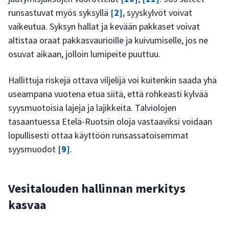
runsastuvat myös syksyllä
[2]
, syyskylvöt voivat
vaikeutua. Syksyn hallat ja kevään pakkaset voivat
altistaa oraat pakkasvaurioille ja kuivumiselle, jos ne
osuvat aikaan, jolloin lumipeite puuttuu.
Hallittuja riskejä ottava viljelijä voi kuitenkin saada yhä
useampana vuotena etua siitä, että rohkeasti kylvää
syysmuotoisia lajeja ja lajikkeita. Talviolojen
tasaantuessa Etelä-Ruotsin oloja vastaaviksi voidaan
lopullisesti ottaa käyttöön runsassatoisemmat
syysmuodot
[9]
.
Vesitalouden hallinnan merkitys
kasvaa