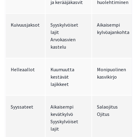
ja kerääjäkasvit
huolehtiminen
Kuivuusjaksot
Syyskylvöiset
Aikaisempi
lajit
kylvöajankohta
Arvokasvien
kastelu
Helleaallot
Kuumuutta
Monipuolinen
kestävät
kasvikirjo
lajikkeet
Syyssateet
Aikaisempi
Salaojitus
kevätkylvö
Ojitus
Syyskylvöiset
lajit