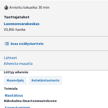
Arvioitu lukuaika: 30 min
Tuottajatahot
Luonnonvarakeskus
VILMA-hanke
Avaa sisällysluettelo
Lähteet
Ilmastonmuutos tuo Suomen maatalouteen hyviä ja
Aiheesta muualla
huonoja asioita
Liittyy aiheisiin
Peltokasvien tuotanto voi nousta kukoistukseen oikeilla
kasvilaji- ja lajikevalinnoilla
Maanviljely
Kotieläintuotanto
Viljelemällä syyskylvöisiä kasveja voidaan varautua kevään
Toimiala
kuivuutta vastaan
Maatalous
Näkokulma ilmastonmuutokseen
Vesitalouden hallinnan merkitys kasvaa
Sopeutuminen