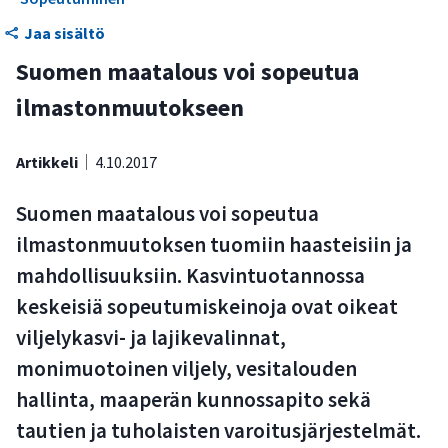
Tauteja ja tuholaisia voidaan torjua ajantasaisilla
Jaa sisältö
varoitusjärjestelmillä
Suomen maatalous voi sopeutua
Sään ääri-ilmiöihin voi osittain varautua kasvivalinnoilla
ilmastonmuutokseen
Kotieläintuotannossa hygieniasta huolehtiminen on
entistä tärkeämpää
Artikkeli
4.10.2017
Maatalouden sopeutumisesta voi tulla uutta
Suomen maatalous voi sopeutua
liiketoimintaa
ilmastonmuutoksen tuomiin haasteisiin ja
Kokonaisvaltaisella otteella sopeudutaan parhaiten
mahdollisuuksiin. Kasvintuotannossa
keskeisiä sopeutumiskeinoja ovat oikeat
viljelykasvi- ja lajikevalinnat,
monimuotoinen viljely, vesitalouden
hallinta, maaperän kunnossapito sekä
tautien ja tuholaisten varoitusjärjestelmät.