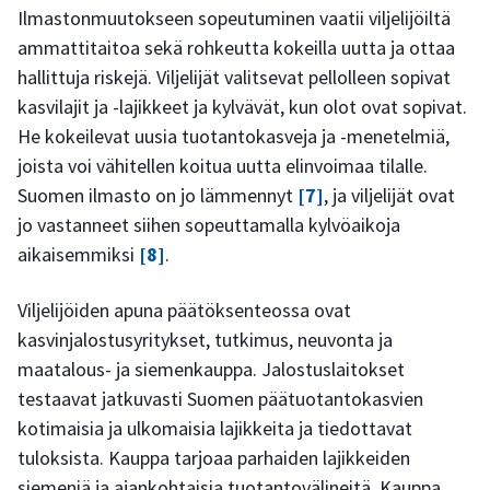
Ilmastonmuutokseen sopeutuminen vaatii viljelijöiltä
ammattitaitoa sekä rohkeutta kokeilla uutta ja ottaa
hallittuja riskejä. Viljelijät valitsevat pellolleen sopivat
kasvilajit ja -lajikkeet ja kylvävät, kun olot ovat sopivat.
He kokeilevat uusia tuotantokasveja ja -menetelmiä,
joista voi vähitellen koitua uutta elinvoimaa tilalle.
Suomen ilmasto on jo lämmennyt
[7]
, ja viljelijät ovat
jo vastanneet siihen sopeuttamalla kylvöaikoja
aikaisemmiksi
[8]
.
Viljelijöiden apuna päätöksenteossa ovat
kasvinjalostusyritykset, tutkimus, neuvonta ja
maatalous- ja siemenkauppa. Jalostuslaitokset
testaavat jatkuvasti Suomen päätuotantokasvien
kotimaisia ja ulkomaisia lajikkeita ja tiedottavat
tuloksista. Kauppa tarjoaa parhaiden lajikkeiden
siemeniä ja ajankohtaisia tuotantovälineitä. Kauppa,