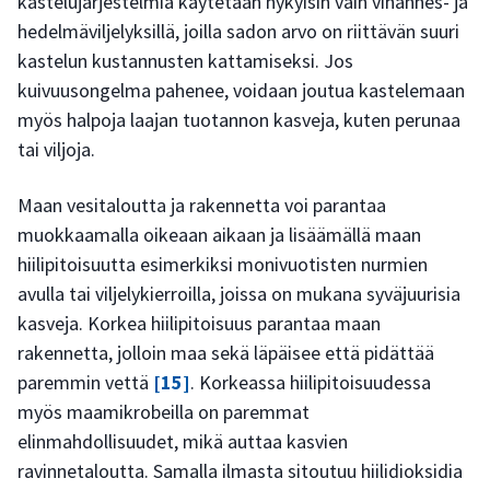
kastelujärjestelmiä käytetään nykyisin vain vihannes- ja
hedelmäviljelyksillä, joilla sadon arvo on riittävän suuri
kastelun kustannusten kattamiseksi. Jos
kuivuusongelma pahenee, voidaan joutua kastelemaan
myös halpoja laajan tuotannon kasveja, kuten perunaa
tai viljoja.
Maan vesitaloutta ja rakennetta voi parantaa
muokkaamalla oikeaan aikaan ja lisäämällä maan
hiilipitoisuutta esimerkiksi monivuotisten nurmien
avulla tai viljelykierroilla, joissa on mukana syväjuurisia
kasveja. Korkea hiilipitoisuus parantaa maan
rakennetta, jolloin maa sekä läpäisee että pidättää
paremmin vettä
[15]
. Korkeassa hiilipitoisuudessa
myös maamikrobeilla on paremmat
elinmahdollisuudet, mikä auttaa kasvien
ravinnetaloutta. Samalla ilmasta sitoutuu hiilidioksidia