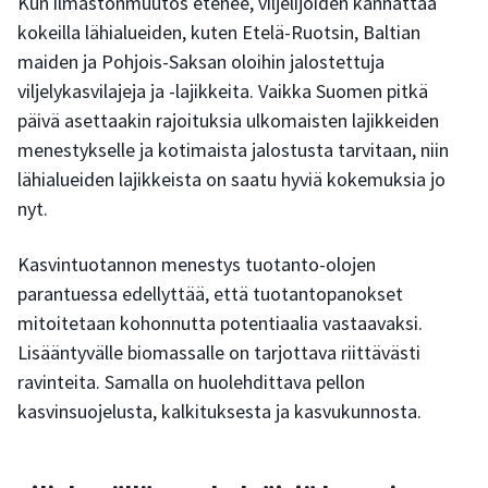
Kun ilmastonmuutos etenee, viljelijöiden kannattaa
kokeilla lähialueiden, kuten Etelä-Ruotsin, Baltian
maiden ja Pohjois-Saksan oloihin jalostettuja
viljelykasvilajeja ja -lajikkeita. Vaikka Suomen pitkä
päivä asettaakin rajoituksia ulkomaisten lajikkeiden
menestykselle ja kotimaista jalostusta tarvitaan, niin
lähialueiden lajikkeista on saatu hyviä kokemuksia jo
nyt.
Kasvintuotannon menestys tuotanto-olojen
parantuessa edellyttää, että tuotantopanokset
mitoitetaan kohonnutta potentiaalia vastaavaksi.
Lisääntyvälle biomassalle on tarjottava riittävästi
ravinteita. Samalla on huolehdittava pellon
kasvinsuojelusta, kalkituksesta ja kasvukunnosta.