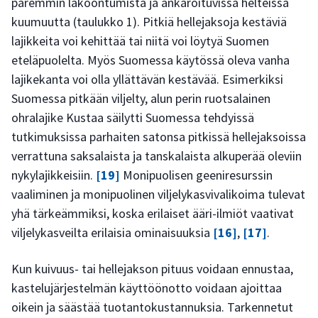
paremmin lakoontumista ja ankaroituvissa helteissä
kuumuutta (taulukko 1). Pitkiä hellejaksoja kestäviä
lajikkeita voi kehittää tai niitä voi löytyä Suomen
eteläpuolelta. Myös Suomessa käytössä oleva vanha
lajikekanta voi olla yllättävän kestävää. Esimerkiksi
Suomessa pitkään viljelty, alun perin ruotsalainen
ohralajike Kustaa säilytti Suomessa tehdyissä
tutkimuksissa parhaiten satonsa pitkissä hellejaksoissa
verrattuna saksalaista ja tanskalaista alkuperää oleviin
nykylajikkeisiin.
[19]
Monipuolisen geeniresurssin
vaaliminen ja monipuolinen viljelykasvivalikoima tulevat
yhä tärkeämmiksi, koska erilaiset ääri-ilmiöt vaativat
viljelykasveilta erilaisia ominaisuuksia
[16]
,
[17]
.
Kun kuivuus- tai hellejakson pituus voidaan ennustaa,
kastelujärjestelmän käyttöönotto voidaan ajoittaa
oikein ja säästää tuotantokustannuksia. Tarkennetut