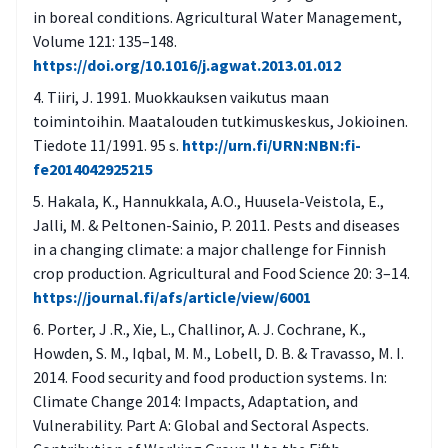
in boreal conditions. Agricultural Water Management,
Volume 121: 135–148.
https://doi.org/10.1016/j.agwat.2013.01.012
Tiiri, J. 1991. Muokkauksen vaikutus maan
toimintoihin. Maatalouden tutkimuskeskus, Jokioinen.
Tiedote 11/1991. 95 s.
http://urn.fi/URN:NBN:fi-
fe2014042925215
Hakala, K., Hannukkala, A.O., Huusela-Veistola, E.,
Jalli, M. & Peltonen-Sainio, P. 2011. Pests and diseases
in a changing climate: a major challenge for Finnish
crop production. Agricultural and Food Science 20: 3–14.
https://journal.fi/afs/article/view/6001
Porter, J .R., Xie, L., Challinor, A. J. Cochrane, K.,
Howden, S. M., Iqbal, M. M., Lobell, D. B. & Travasso, M. I.
2014. Food security and food production systems. In:
Climate Change 2014: Impacts, Adaptation, and
Vulnerability. Part A: Global and Sectoral Aspects.