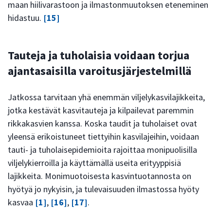
maan hiilivarastoon ja ilmastonmuutoksen eteneminen
hidastuu.
[15]
Tauteja ja tuholaisia voidaan torjua
ajantasaisilla varoitusjärjestelmillä
Jatkossa tarvitaan yhä enemmän viljelykasvilajikkeita,
jotka kestävät kasvitauteja ja kilpailevat paremmin
rikkakasvien kanssa. Koska taudit ja tuholaiset ovat
yleensä erikoistuneet tiettyihin kasvilajeihin, voidaan
tauti- ja tuholaisepidemioita rajoittaa monipuolisilla
viljelykierroilla ja käyttämällä useita erityyppisiä
lajikkeita. Monimuotoisesta kasvintuotannosta on
hyötyä jo nykyisin, ja tulevaisuuden ilmastossa hyöty
kasvaa
[1]
,
[16]
,
[17]
.