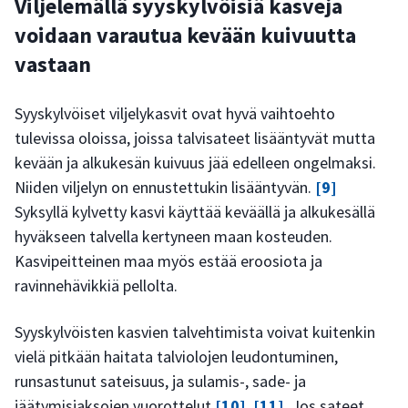
Viljelemällä syyskylvöisiä kasveja
voidaan varautua kevään kuivuutta
vastaan
Syyskylvöiset viljelykasvit ovat hyvä vaihtoehto
tulevissa oloissa, joissa talvisateet lisääntyvät mutta
kevään ja alkukesän kuivuus jää edelleen ongelmaksi.
Niiden viljelyn on ennustettukin lisääntyvän.
[9]
Syksyllä kylvetty kasvi käyttää keväällä ja alkukesällä
hyväkseen talvella kertyneen maan kosteuden.
Kasvipeitteinen maa myös estää eroosiota ja
ravinnehävikkiä pellolta.
Syyskylvöisten kasvien talvehtimista voivat kuitenkin
vielä pitkään haitata talviolojen leudontuminen,
runsastunut sateisuus, ja sulamis-, sade- ja
jäätymisjaksojen vuorottelut
[10]
,
[11]
. Jos sateet