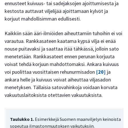
ennusteet kuivuus- tai sadejaksojen ajoittumisesta ja
kestosta auttavat viljelijää ajoittamaan kylvöt ja
korjuut mahdollisimman edullisesti.
Kaikkiin sään ääri-ilmiöiden aiheuttamiin tuhoihin ei voi
varautua. Rankkasateen kaatama kypsä vilja ei enää
nouse puitavaksi ja saattaa itää tähkässä, jolloin sato
menetetään. Rankkasateet ennen perunan korjuuta
voivat tehdä korjuun mahdottomaksi. Ankara kuivuus
voi puolittaa vuosittaisen rehunurmisadon
[20]
ja
ankara helle ja kuivuus voivat aiheuttaa viljasadon
menetyksen. Tällaisia satovahinkoja voidaan korvata
vakuutuslaitoksista otettavien vakuutuksista.
Taulukko 1.
Esimerkkejä Suomen maanviljelyn keinoista
sopeutua ilmastonmuutoksen vaikutuksiin.