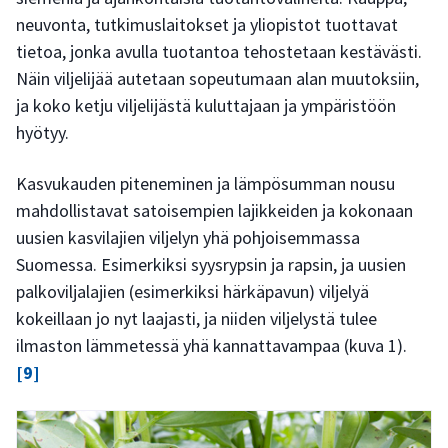
neuvonta, tutkimuslaitokset ja yliopistot tuottavat
tietoa, jonka avulla tuotantoa tehostetaan kestävästi.
Näin viljelijää autetaan sopeutumaan alan muutoksiin,
ja koko ketju viljelijästä kuluttajaan ja ympäristöön
hyötyy.
Kasvukauden piteneminen ja lämpösumman nousu
mahdollistavat satoisempien lajikkeiden ja kokonaan
uusien kasvilajien viljelyn yhä pohjoisemmassa
Suomessa. Esimerkiksi syysrypsin ja rapsin, ja uusien
palkoviljalajien (esimerkiksi härkäpavun) viljelyä
kokeillaan jo nyt laajasti, ja niiden viljelystä tulee
ilmaston lämmetessä yhä kannattavampaa (kuva 1).
[9]