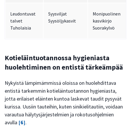
Leudontuvat
Syysviljat
Monipuolinen
talvet
Syysöljykasvit
kasvikirjo
Tuholaisia
Suorakylvö
Kotieläintuotannossa hygieniasta
huolehtiminen on entistä tärkeämpää
Nykyistä lämpimämmissä oloissa on huolehdittava
entistä tarkemmin kotieläintuotannon hygieniasta,
jotta erilaiset eläinten kuntoa laskevat taudit pysyvät
kurissa. Uusiin tauteihin, kuten sinikielitautiin, voidaan
varautua hälytysjärjestelmien ja rokotusohjelmien
avulla
[6]
.