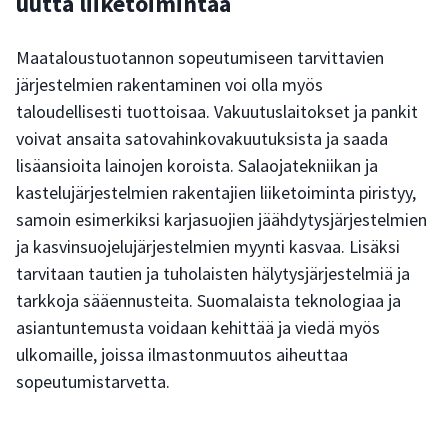
uutta liiketoimintaa
Maataloustuotannon sopeutumiseen tarvittavien
järjestelmien rakentaminen voi olla myös
taloudellisesti tuottoisaa. Vakuutuslaitokset ja pankit
voivat ansaita satovahinkovakuutuksista ja saada
lisäansioita lainojen koroista. Salaojatekniikan ja
kastelujärjestelmien rakentajien liiketoiminta piristyy,
samoin esimerkiksi karjasuojien jäähdytysjärjestelmien
ja kasvinsuojelujärjestelmien myynti kasvaa. Lisäksi
tarvitaan tautien ja tuholaisten hälytysjärjestelmiä ja
tarkkoja sääennusteita. Suomalaista teknologiaa ja
asiantuntemusta voidaan kehittää ja viedä myös
ulkomaille, joissa ilmastonmuutos aiheuttaa
sopeutumistarvetta.