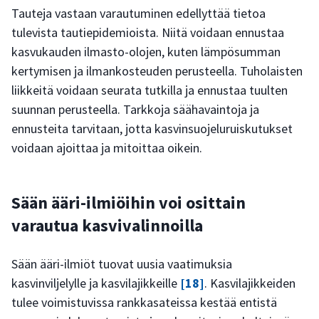
Tauteja vastaan varautuminen edellyttää tietoa
tulevista tautiepidemioista. Niitä voidaan ennustaa
kasvukauden ilmasto-olojen, kuten lämpösumman
kertymisen ja ilmankosteuden perusteella. Tuholaisten
liikkeitä voidaan seurata tutkilla ja ennustaa tuulten
suunnan perusteella. Tarkkoja säähavaintoja ja
ennusteita tarvitaan, jotta kasvinsuojeluruiskutukset
voidaan ajoittaa ja mitoittaa oikein.
Sään ääri-ilmiöihin voi osittain
varautua kasvivalinnoilla
Sään ääri-ilmiöt tuovat uusia vaatimuksia
kasvinviljelylle ja kasvilajikkeille
[18]
. Kasvilajikkeiden
tulee voimistuvissa rankkasateissa kestää entistä