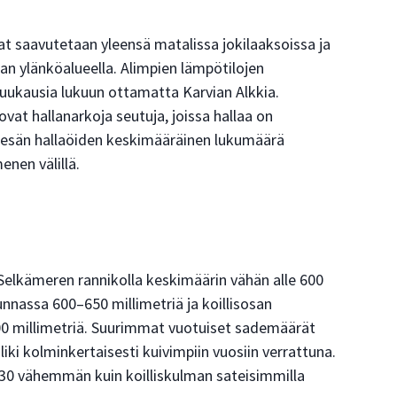
 saavutetaan yleensä matalissa jokilaaksoissa ja
man ylänköalueella. Alimpien lämpötilojen
kuukausia lukuun ottamatta Karvian Alkkia.
at hallanarkoja seutuja, joissa hallaa on
i kesän hallaöiden keskimääräinen lukumäärä
nen välillä.
elkämeren rannikolla keskimäärin vähän alle 600
unnassa 600–650 millimetriä ja koillisosan
00 millimetriä. Suurimmat vuotuiset sademäärät
 liki kolminkertaisesti kuivimpiin vuosiin verrattuna.
–30 vähemmän kuin koilliskulman sateisimmilla