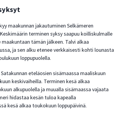
 syksyt
äkyy maakunnan jakautuminen Selkämeren
n. Keskimäärin terminen syksy saapuu koilliskulmalle
e maakuntaan tämän jälkeen. Talvi alkaa
alussa, ja sen alku etenee verkkaisesti kohti lounasta
 joulukuun loppupuolella.
 Satakunnan eteläosien sisämaassa maaliskuun
uun keskivaiheilla. Terminen kesä alkaa
uun alkupuolella ja muualla sisämaassa vajaata
ri hidastaa kesän tuloa kapealla
issä kesä alkaa toukokuun loppupäivinä.