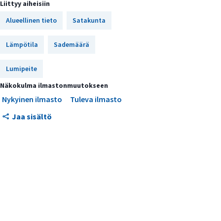
Liittyy aiheisiin
kesää
Alueellinen tieto
Satakunta
Sateita ja kuivuutta
Lämpötila
Lumiolot vaihtelevat
Sademäärä
Viileät keväät ja lämpimät syksyt
Lumipeite
Suotuisia viljelyseutuja
Näkokulma ilmastonmuutokseen
Nykyinen ilmasto
Tuleva ilmasto
Satakunnan ilmasto lämpenee ja
sademäärä kasvaa
Jaa sisältö