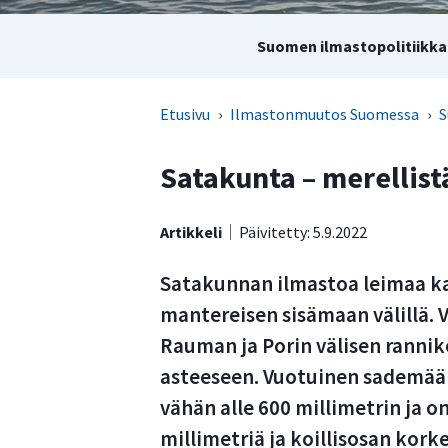
Suomen ilmastopolitiikka 
Etusivu
›
Ilmastonmuutos Suomessa
›
S
Satakunta – merellist
Artikkeli
Päivitetty: 5.9.2022
Satakunnan ilmastoa leimaa ka
mantereisen sisämaan välillä. 
Rauman ja Porin välisen ranniko
asteeseen. Vuotuinen sademäär
vähän alle 600 millimetrin ja 
millimetriä ja koillisosan kork