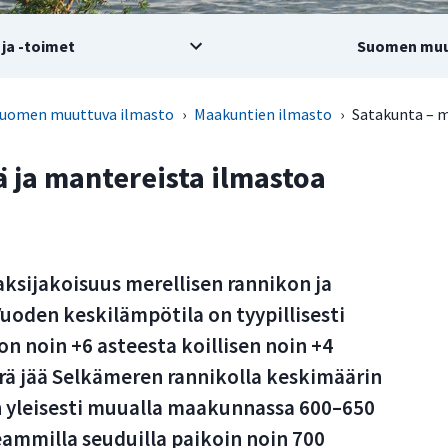
ja -toimet
Suomen muu
uomen muuttuva ilmasto
›
Maakuntien ilmasto
›
Satakunta – m
ä ja mantereista ilmastoa
ksijakoisuus merellisen rannikon ja
Vuoden keskilämpötila on tyypillisesti
n noin +6 asteesta koillisen noin +4
ä jää Selkämeren rannikolla keskimäärin
on yleisesti muualla maakunnassa 600–650
eammilla seuduilla paikoin noin 700