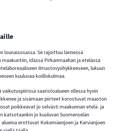
aille
 lounaisosassa. Se rajoittuu lännessä
maakuntiin, idässä Pirkanmaahan ja etelässä
teläboreaaliseen ilmastovyöhykkeeseen, lukuun
eseen kuuluvaa koilliskulmaa.
aikutuspiirissä saaristoalueen ollessa hyvin
ikkenee ja sisämaan piirteet korostuvat maaston
lisosat poikkeavat jo selvästi maakunnan etelä- ja
dun katsotaankin jo kuuluvan Suomenselän
a alueina erottuvat Kokemäenjoen ja Karvianjoen
siellä täällä.