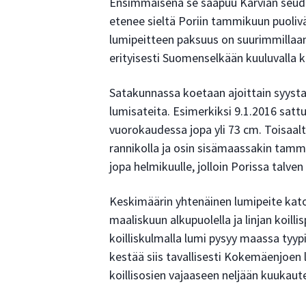
Ensimmäisenä se saapuu Karvian seudulle
etenee sieltä Poriin tammikuun puoliv
lumipeitteen paksuus on suurimmillaan
erityisesti Suomenselkään kuuluvalla k
Satakunnassa koetaan ajoittain syystal
lumisateita. Esimerkiksi 9.1.2016 sattu
vuorokaudessa jopa yli 73 cm. Toisaalta
rannikolla ja osin sisämaassakin tammik
jopa helmikuulle, jolloin Porissa talven
Keskimäärin yhtenäinen lumipeite kato
maaliskuun alkupuolella ja linjan koill
koilliskulmalla lumi pysyy maassa tyypi
kestää siis tavallisesti Kokemäenjoe
koillisosien vajaaseen neljään kuukaut