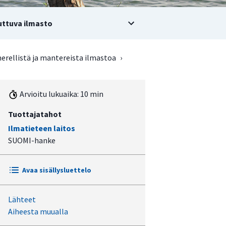
ttuva ilmasto
erellistä ja mantereista ilmastoa
›
Arvioitu lukuaika: 10 min
Tuottajatahot
Ilmatieteen laitos
SUOMI-hanke
Avaa sisällysluettelo
Lähteet
Selkämereltä Karvian ylämaille
Aiheesta muualla
Hallaa esiintyy myös keskellä