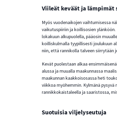
Viileät keväät ja lämpimät
Myös vuodenaikojen vaihtumisessa n
vaikutuspiiriin ja koillisosien ylänköö
lokakuun alkupuolella, pääosin muuall
koilliskulmalla tyypillisesti joulukuun 
niin, että rannikolla talveen siirrytään
Kevät puolestaan alkaa ensimmäisenä
alussa ja muualla maakunnassa maalisk
maakunnan kaakkoisosassa heti toukok
viikkoa myöhemmin. Kylmänä pysyvä me
rannikkokaistaleella ja saaristossa, m
Suotuisia viljelyseutuja