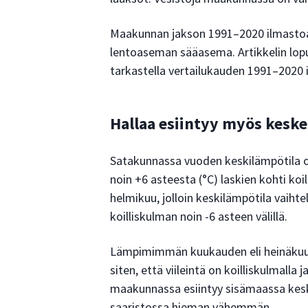
Maakunnan jakson 1991–2020 ilmastoa
lentoaseman sääasema. Artikkelin lopuss
tarkastella vertailukauden 1991–2020 
Hallaa esiintyy myös keske
Satakunnassa vuoden keskilämpötila on 
noin +6 asteesta (°C) laskien kohti koi
helmikuu, jolloin keskilämpötila vaihte
koilliskulman noin -6 asteen välillä.
Lämpimimmän kuukauden eli heinäkuun 
siten, että viileintä on koilliskulmall
maakunnassa esiintyy sisämaassa keski
saaristossa hieman vähemmän.