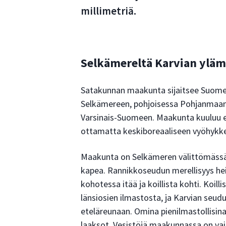
millimetriä.
Selkämereltä Karvian yläm
Satakunnan maakunta sijaitsee Suomen
Selkämereen, pohjoisessa Pohjanmaan 
Varsinais-Suomeen. Maakunta kuuluu e
ottamatta keskiboreaaliseen vyöhykke
Maakunta on Selkämeren välittömässä v
kapea. Rannikkoseudun merellisyys he
kohotessa itää ja koillista kohti. Koil
länsiosien ilmastosta, ja Karvian seu
eteläreunaan. Omina pienilmastollisin
laaksot. Vesistöjä maakunnassa on vain 