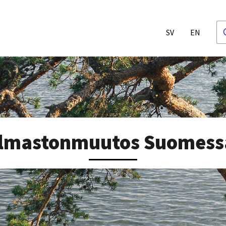
SV
EN
Ilmastonmuutos Suomess