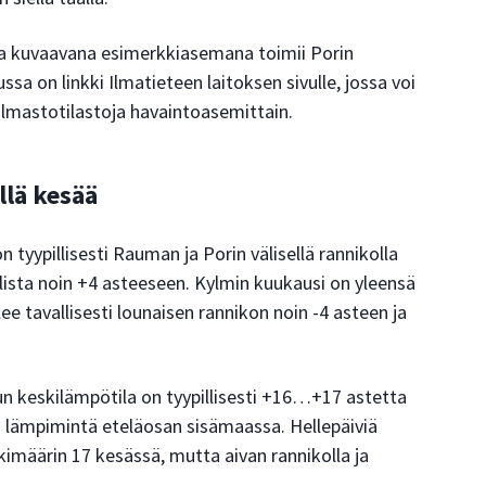
 kuvaavana esimerkkiasemana toimii Porin
a on linkki Ilmatieteen laitoksen sivulle, jossa voi
ilmastotilastoja havaintoasemittain.
llä kesää
tyypillisesti Rauman ja Porin välisellä rannikolla
llista noin +4 asteeseen. Kylmin kuukausi on yleensä
lee tavallisesti lounaisen rannikon noin -4 asteen ja
keskilämpötila on tyypillisesti +16…+17 astetta
a ja lämpimintä eteläosan sisämaassa. Hellepäiviä
määrin 17 kesässä, mutta aivan rannikolla ja