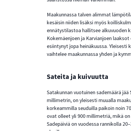
Maakunnassa talven alimmat lämpötilat
kesäisin niiden lisäksi myös koilliskul
ennätystilastoa hallitsee alkuvuoden 
Kokemäenjoen ja Karvianjoen laaksot ov
esiintynyt jopa heinäkuussa. Yleisest
vaihtelee maakunnassa yhden ja kymme
Sateita ja kuivuutta
Satakunnan vuotuinen sademäärä jää S
millimetrin, on yleisesti muualla maak
korkeammilla seuduilla paikoin noin 7
ovat olleet yli 900 millimetriä, mikä on
Sadepäiviä on vuodessa rannikolla 20