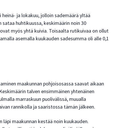
i heinä- ja lokakuu, jolloin sademäärä yltää
n sataa huhtikuussa, keskimäärin noin 30
ovat myös yhtä kuivia. Toisaalta rutikuivaa on ollut
tamalla asemalla kuukauden sadesumma oli alle 0,1
oaminen maakunnan pohjoisosassa saavat aikaan
. Keskimäärin talven ensimmäinen yhtenäinen
ulmalla marraskuun puolivälissä, muualla
van rannikolla ja saaristossa tämän jälkeen.
n läpi maakunnan kestää noin kuukauden.