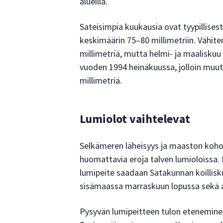
alueilla.
Sateisimpia kuukausia ovat tyypillisest
keskimäärin 75–80 millimetriin. Vähite
millimetriä, mutta helmi- ja maaliskuu 
vuoden 1994 heinäkuussa, jolloin muu
millimetriä.
Lumiolot vaihtelevat
Selkämeren läheisyys ja maaston koh
huomattavia eroja talven lumioloissa
lumipeite saadaan Satakunnan koillisk
sisämaassa marraskuun lopussa sekä ai
Pysyvän lumipeitteen tulon etenemine