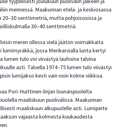
 tyypillisesti joulukuun puolivälin jälkeen ja
äliin mennessä. Maakunnan etelä- ja keskiosassa
 20–30 senttimetriä, mutta pohjoisosissa ja
oilliskulmalla 30–40 senttimetriä.
visin meren ollessa vielä jäätön voimakkaita
i lumimyräkkä, jossa Merikarvialla lunta kertyi
 lumen tulo voi viivästyä lauhoina talvina
uulle asti. Talvella 1974–75 lumen tulo viivästyi
 pisin lumijakso kesti vain noin kolme viikkoa.
aa Pori-Huittinen-linjan lounaispuolelta
ispuolella maaliskuun puolivälissä. Maakunnan
llisesti maaliskuun alkupuolelle asti. Lumipeite
n laakson vajaasta kolmesta kuukaudesta
een.