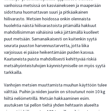
vanhoissa metsissä on kasviainekseen ja maaperään
sidottuna huomattavan suuri ja pitkäaikainen
hiilivarasto. Metsien hoidossa onkin olennaista
huolehtia näistä hiilivarastoista pitämällä hakkuut
mahdollisimman vähäisinä sekä jättämällä kuolleet
puut metsään. Samanaikaisesti on kuitenkin syytä
seurata puuston harvennustarvetta, jotta liika
varjoisuus ei pääse heikentämään puiden kasvua.
Kaatuneista puista mahdollisesti kehittyvää riskiä
metsähyönteistuhojen käynnistymiselle on myös syytä
tarkkailla.
Vanhojen metsien muuttamista muuhun käyttöön tulee
välttää. Puihin ja niiden juuriin on sitoutunut noin 10 kg
hiiltä neliömetrillä. Metsän hakkaaminen esim.
asutuksen tai pellon tieltä yhden hehtaarin alueelta