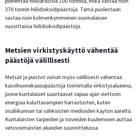
pienentää hiilivarastoa 100 tonnilla, mikä vastaa noin
370 tonnin hiilidioksidipäästöjä. Tämä puolestaan
vastaa noin kolmenkymmenen suomalaisen
vuosittaisia hiilidioksidipäästöjä.
Metsien virkistyskäyttö vähentää
päästöjä välillisesti
Metsät ja puistot voivat myös välillisesti vähentää
kasvihuonekaasupäästöjä toimimalla virkistysalueena,
jonne kuntalaiset suuntaavat vapaa-ajan viettoon
energiaa kuluttavampien harrastusten, kuten
sisäliikunnan tai sähköisten medioiden käytön ääreltä.
Kuntalaisten tarpeiden ja toiveiden kuuleminen auttaa
vetovoimaisten alueiden suunnittelussa.