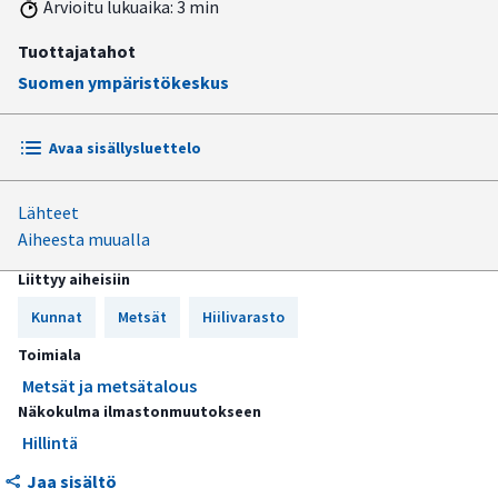
Arvioitu lukuaika: 3 min
Tuottajatahot
Suomen ympäristökeskus
Avaa sisällysluettelo
Lähteet
Metsät sitovat hiiltä puustoon ja maaperään
Aiheesta muualla
Metsien virkistyskäyttö vähentää päästöjä välillisesti
Liittyy aiheisiin
Kunnat
Metsät
Hiilivarasto
Toimiala
Metsät ja metsätalous
Näkokulma ilmastonmuutokseen
Hillintä
Jaa sisältö