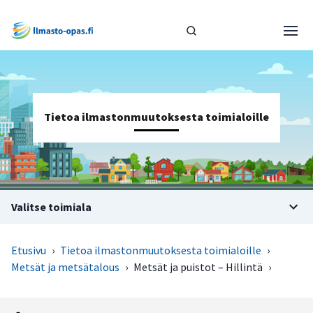
Tietoa ilmastonmuutoksesta toimialoille
Valitse toimiala
Etusivu
›
Tietoa ilmastonmuutoksesta toimialoille
›
Metsät ja metsätalous
›
Metsät ja puistot – Hillintä
›