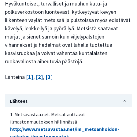
Hyväkuntoiset, turvalliset ja muuhun katu- ja
polkuverkostoon luontevasti kytkeytyvät kevyen
liikenteen väylät metsissä ja puistoissa myös edistävät
kävelyä, lenkkeilyä ja pyöräilyä. Metsistä saatavat
marjat ja sienet samoin kuin viljelypalstojen
vihannekset ja hedelmät ovat lähellä tuotettua
kasvisruokaa ja voivat vähentää kuntalaisten
ruokavaliosta aiheutuvia päästöjä.
Lähteinä
[1]
,
[2]
,
[3]
Lähteet
Metsävastaa.net. Metsät auttavat
ilmastonmuutoksen hillinnässä
http://www.metsavastaa.net/im_metsanhoidon-
vaikutus-ilmastonmuutok