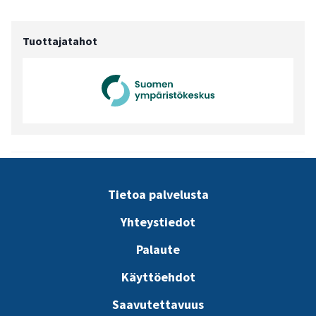
Hiilinieluista huolehtiminen:
Tuottajatahot
Kunnan metsien hoitosuunnitelmien laatiminen ja ni
Tietoa palvelusta
Vahvuudet, puoltavat
Heikkoudet,
tekijät
epävarmuudet
Yhteystiedot
Palaute
Kunnan metsien hiilitaseen
Suunnitelmien
Käyttöehdot
selvittäminen konkretisoi
toteutumista tulee
päättäjille metsien roolia
seurata ja
Saavutettavuus