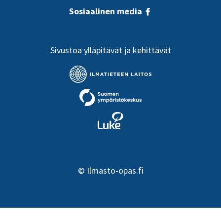
ilmastonmuutoksessa.
toteutusohjelmat
Sosiaalinen media
päivittää
systemaattisesti,
muuten niiden hyödy
voivat jäädä
Sivustoa ylläpitävät ja kehittävät
saavuttamatta.
Metsien hoitotoimenpiteet
Hakkuiden
voidaan suunnitella
välttäminen voi joht
ilmastonmuutosta
metsän varjoisuuden
hillitseviksi.
lisääntymiseen ja
puiden kasvun
hidastumiseen.
©
Ilmasto-opas.fi
Hakkuiden välttäminen sekä
Kuolleiden ja
kuolleiden puiden
kaatuneiden puiden