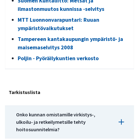
Suomen Kuntaliitto: Metsät ja
ilmastonmuutos kunnissa -selvitys
MTT Luonnonvarapuntari: Ruuan
ympäristövaikutukset
Tampereen kantakaupungin ympäristö- ja
maisemaselvitys 2008
Poljin - Pyöräilykuntien verkosto
Tarkistuslista
Onko kunnan omistamille virkistys-,
ulkoilu- ja retkeilymetsille tehty
hoitosuunnitelmia?