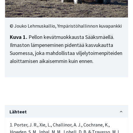
© Jouko Lehmuskallio, Ympäristöhallinnon kuvapankki
Kuva 1.
Pellon kevätmuokkausta Sääksmäellä.
Ilmaston lämpeneminen pidentää kasvukautta
Suomessa, joka mahdollistaa viljelytoimenpiteiden
aloittamisen aikaisemmin kuin ennen.
Lähteet
Porter, J. R., Xie, L., Challinor, A. J., Cochrane, K.,
Howden, S. M., Iqbal, M. M., Lobell, D. B. & Travasso, M. I.