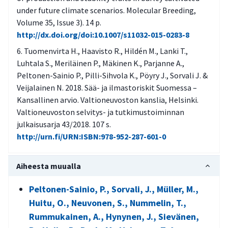
under future climate scenarios. Molecular Breeding,
Volume 35, Issue 3). 14 p.
http://dx.doi.org/doi:10.1007/s11032-015-0283-8
Tuomenvirta H., Haavisto R., Hildén M., Lanki T.,
Luhtala S., Meriläinen P., Mäkinen K., Parjanne A.,
Peltonen-Sainio P., Pilli-Sihvola K., Pöyry J., Sorvali J. &
Veijalainen N. 2018. Sää- ja ilmastoriskit Suomessa –
Kansallinen arvio. Valtioneuvoston kanslia, Helsinki.
Valtioneuvoston selvitys- ja tutkimustoiminnan
julkaisusarja 43/2018. 107 s.
http://urn.fi/URN:ISBN:978-952-287-601-0
Aiheesta muualla
Peltonen-Sainio, P., Sorvali, J., Müller, M.,
Huitu, O., Neuvonen, S., Nummelin, T.,
Rummukainen, A., Hynynen, J., Sievänen,