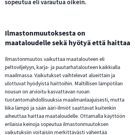
sopeutua eli varautua oikein.
Ilmastonmuutoksesta on
maataloudelle sekä hyötyä että haittaa
Ilmastonmuutos vaikuttaa maatalouteen eli
peltoviljelyyn, karja- ja puutarhatalouteen kaikkialla
maailmassa. Vaikutukset vaihtelevat alueittain ja
ulottuvat hyödyistä haittoihin. Maltillisen lämpötilan
nousun on arvioitu kasvattavan ruoan
tuotantomahdollisuuksia maailmanlaajuisesti, mutta
liika lämpö ja sään ääri-ilmiöt saattavat kuitenkin
aiheuttaa haittaa maataloudelle. Ottamalla käyttöön
erilaisia keinoja sopeutua ilmastonmuutoksen
vaikutuksiin voitaisiin merkittävästi vähentää