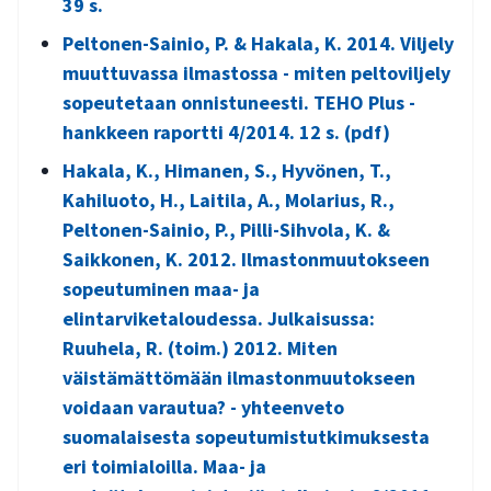
39 s.
Peltonen-Sainio, P. & Hakala, K. 2014. Viljely
muuttuvassa ilmastossa - miten peltoviljely
sopeutetaan onnistuneesti. TEHO Plus -
hankkeen raportti 4/2014. 12 s. (pdf)
Hakala, K., Himanen, S., Hyvönen, T.,
Kahiluoto, H., Laitila, A., Molarius, R.,
Peltonen-Sainio, P., Pilli-Sihvola, K. &
Saikkonen, K. 2012. Ilmastonmuutokseen
sopeutuminen maa- ja
elintarviketaloudessa. Julkaisussa:
Ruuhela, R. (toim.) 2012. Miten
väistämättömään ilmastonmuutokseen
voidaan varautua? - yhteenveto
suomalaisesta sopeutumistutkimuksesta
eri toimialoilla. Maa- ja