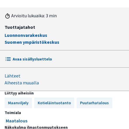
Arvioitu lukuaika: 3 min
Tuottajatahot
Luonnonvarakeskus
Suomen ympäristökeskus
Avaa sisällysluettelo
Lähteet
Ilmastonmuutoksesta on maataloudelle sekä hyötyä että
Aiheesta muualla
haittaa
Liittyy aiheisiin
Suomen maataloustuotanto voi kasvaa, jos muutoksiin
varaudutaan
Maanviljely
Kotieläintuotanto
Puutarhatalous
Toimiala
Maatalous
Näkokulma ilmastonmuutokseen