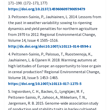
171–190. (172–173, 177)
https://doi.org/10.2137/145960609790059479
Peltonen-Sainio, P., Jauhiainen, L. 2014. Lessons from
the past in weather variability: sowing to ripening
dynamics and yield penalties for northern agriculture
from 1970 to 2012. Regional Environmental Change,
Volume 14, Issue 4: 1505–1516.
http://dx.doi.org/doi:10.1007/s10113-014-0594-z
Peltonen-Sainio, P., Palosuo, T., Ruosteenoja, K.,
Jauhiainen, L. & Ojanen H. 2018. Warming autumns at
high latitudes of Europe: an opportunity to lose or gain
in cereal production? Regional Environmental Change,
Volume 18, Issue 5: 1453–1465.
https://doi.org/10.1007/s10113-017-1275-5
Ingvordsen, C. H., Backes, G., Lyngkjær, M. F.,
Peltonen-Sainio, P., Jahoor, A., Mikkelsen, T. N.,
Jørgensen, R. B. 2015. Genome-wide association study
of production and stability traits in barley cultivated