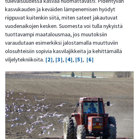
tulevaisuudessa kasvaa huomattavasti. Pidentyvän
kasvukauden ja keväiden lämpenemisen hyödyt
riippuvat kuitenkin siitä, miten sateet jakautuvat
vuodenaikojen kesken. Suomesta voi tulla nykyistä
tuottavampi maatalousmaa, jos muutoksiin
varaudutaan esimerkiksi jalostamalla muuttuviin
olosuhteisiin sopivia kasvilajikkeita ja kehittämällä
viljelytekniikoita.
[2]
,
[3]
,
[4]
,
[5]
,
[6]