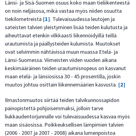
Länsi- ja Sisä-Suomen osuus koko maan tieliikenteestä
on noin neljäsosa, mikä vastaa myös niiden osuutta
tiekilometreistä
[1]
. Tulevaisuudessa leutojen ja
sateisten talvien yleistyminen lisää teiden kulutusta ja
aiheuttavat etenkin vilkkaasti liikennöidyillä teillä
urautumista ja päällysteiden kulumista. Muutokset
ovat selvimmin nähtävissä muun muassa Etelä- ja
Länsi-Suomessa. Viimeisten viiden vuoden aikana
keskimääräinen teiden urautumisnopeus on kasvanut
maan etelä- ja länsiosissa 30 - 45 prosentilla, joskin
muutos johtuu osittain liikennemäärien kasvusta.
[2]
Ilmastonmuutos siirtää teiden talvikunnossapidon
painopistettä pohjoisemmaksi, jolloin tarve
liukkaudentorjunnalle voi tulevaisuudessa kasvaa myös
maan sisäosissa. Poikkeuksellisen lämpimien talvien
(2006 - 2007 ja 2007 - 2008) aikana lumenpoistoa