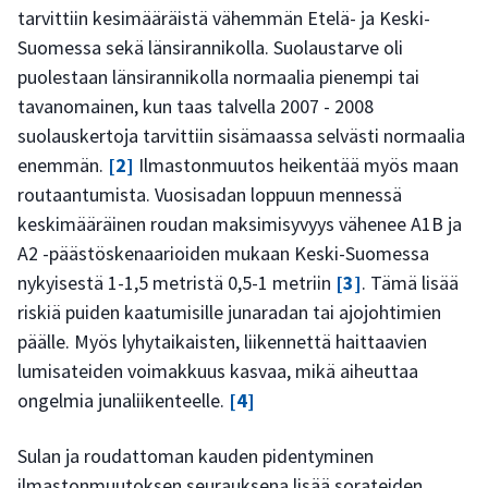
tarvittiin kesimääräistä vähemmän Etelä- ja Keski-
Suomessa sekä länsirannikolla. Suolaustarve oli
puolestaan länsirannikolla normaalia pienempi tai
tavanomainen, kun taas talvella 2007 - 2008
suolauskertoja tarvittiin sisämaassa selvästi normaalia
enemmän.
[2]
Ilmastonmuutos heikentää myös maan
routaantumista. Vuosisadan loppuun mennessä
keskimääräinen roudan maksimisyvyys vähenee A1B ja
A2 -päästöskenaarioiden mukaan Keski-Suomessa
nykyisestä 1-1,5 metristä 0,5-1 metriin
[3]
. Tämä lisää
riskiä puiden kaatumisille junaradan tai ajojohtimien
päälle. Myös lyhytaikaisten, liikennettä haittaavien
lumisateiden voimakkuus kasvaa, mikä aiheuttaa
ongelmia junaliikenteelle.
[4]
Sulan ja roudattoman kauden pidentyminen
ilmastonmuutoksen seurauksena lisää sorateiden