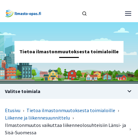
Tietoa ilmastonmuutoksesta toimialoille
Valitse toimiala
Etusivu
›
Tietoa ilmastonmuutoksesta toimialoille
›
Liikenne ja liikennesuunnittelu
›
Ilmastonmuutos vaikuttaa liikenneolosuhteisiin Länsi- ja
›
Sisä-Suomessa