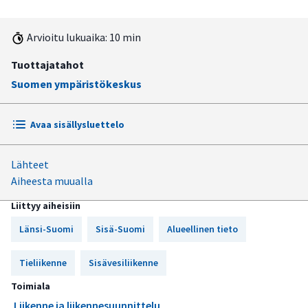
Arvioitu lukuaika: 10 min
Tuottajatahot
Suomen ympäristökeskus
Avaa sisällysluettelo
Lähteet
Ilmastonmuutoksen vaikutuksia Länsi- ja Sisä-Suomen
Aiheesta muualla
liikenneolosuhteisiin
Liittyy aiheisiin
Länsi-Suomi
Sisä-Suomi
Alueellinen tieto
Tieliikenne
Sisävesiliikenne
Toimiala
Liikenne ja liikennesuunnittelu