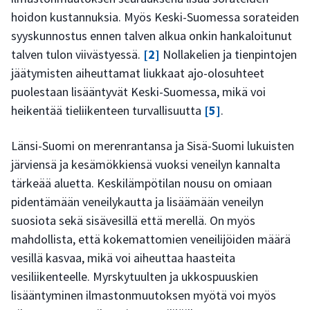
hoidon kustannuksia. Myös Keski-Suomessa sorateiden
syyskunnostus ennen talven alkua onkin hankaloitunut
talven tulon viivästyessä.
[2]
Nollakelien ja tienpintojen
jäätymisten aiheuttamat liukkaat ajo-olosuhteet
puolestaan lisääntyvät Keski-Suomessa, mikä voi
heikentää tieliikenteen turvallisuutta
[5]
.
Länsi-Suomi on merenrantansa ja Sisä-Suomi lukuisten
järviensä ja kesämökkiensä vuoksi veneilyn kannalta
tärkeää aluetta. Keskilämpötilan nousu on omiaan
pidentämään veneilykautta ja lisäämään veneilyn
suosiota sekä sisävesillä että merellä. On myös
mahdollista, että kokemattomien veneilijöiden määrä
vesillä kasvaa, mikä voi aiheuttaa haasteita
vesiliikenteelle. Myrskytuulten ja ukkospuuskien
lisääntyminen ilmastonmuutoksen myötä voi myös