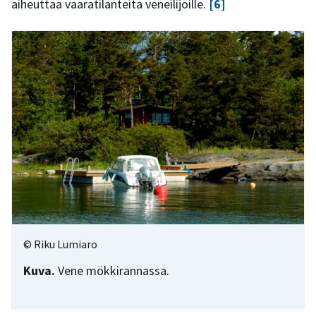
aiheuttaa vaaratilanteita veneilijöille.
[6]
© Riku Lumiaro
Kuva.
Vene mökkirannassa.