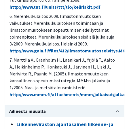
Tutkimusraportti 68. Tampere 2008.
http://www.tut.fi/units/ttt/tlo/keliriskit.pdf
Merenkulkulaitos 2009. Ilmastonmuutoksen
vaikutukset Merenkulkulaitoksen toimintaan ja
ilmastonmuutokseen sopeutumisen edellyttämät
toimenpiteet. Merenkulkulaitoksen sisäisiä julkaisuja
3/2009. Merenkulkulaitos. Helsinki 2009.
http://www.gaia.fi/files/412/Ilmastomuutosselvitys.MKL_
Marttila V., Granholm H., Laanikari J., Yrjölä T., Aalto
A., Heikinheimo P., Honkatuki J., Järvinen H., Liski J.,
Merivirta R., Paunio M. (2005). Ilmastonmuutoksen
kansallinen sopeutumisstrategia. MMM:n julkaisuja
1/2005. Maa- ja metsätalousministeriö.
http://www.mmm.fi/attachments/mmm/julkaisut/julkaisu
Aiheesta muualla
Liikenneviraston ajantasainen liikenne- ja