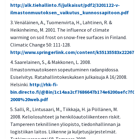
http://alk.tiehallinto.fi/julkaisut/pdf2/3201122-v-
ilmastonmuutoksen_vaikutus_kunnossapitoon.pdf
Venäläinen, A., Tuomenvirta, H., Lahtinen, R. &
Heikinheimo, M. 2001. The influence of climate
warming on soil frost on snow-free surfaces in Finland.
Climatic Change 50: 111-128.
http://www.springerlink.com/content/k55135583x222673/f
Saarelainen, S., & Makkonen, L. 2008.
Ilmastonmuutokseen sopeutuminen radanpidossa.
Esiselvitys. Ratahallintokeskuksen julkaisuja A 16/2008.
Helsinki.
http://rhk-fi-
bin.directo.fi/@Bin/1c14aa2cf7686647b174e6200aefc7f0/1
2008%20web.pdf
Salli, R., Lintusaari, M., Tiikkaja, H. ja Pöllänen, M.
2008. Keliolosuhteet ja henkilöautoliikenteen riskit.
Tampereen teknillinen yliopisto, tiedonhallinnan ja
logistiikan laitos. Liikenne ja kuljetusjärjestelmät.