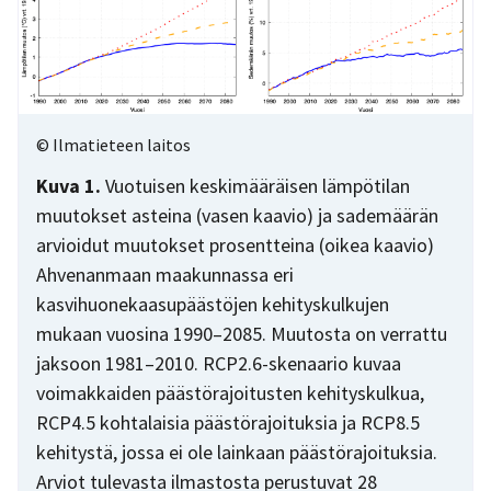
© Ilmatieteen laitos
Kuva 1.
Vuotuisen keskimääräisen lämpötilan
muutokset asteina (vasen kaavio) ja sademäärän
arvioidut muutokset prosentteina (oikea kaavio)
Ahvenanmaan maakunnassa eri
kasvihuonekaasupäästöjen kehityskulkujen
mukaan vuosina 1990–2085. Muutosta on verrattu
jaksoon 1981–2010. RCP2.6-skenaario kuvaa
voimakkaiden päästörajoitusten kehityskulkua,
RCP4.5 kohtalaisia päästörajoituksia ja RCP8.5
kehitystä, jossa ei ole lainkaan päästörajoituksia.
Arviot tulevasta ilmastosta perustuvat 28