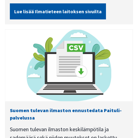
Lue lisää Ilmatieteen laitoksen sivuilta
Suomen tulevan ilmaston ennustedata Paituli-
palvelussa
Suomen tulevan ilmaston keskilämpötila ja
sademäärä sekä niiden muutokset on laskettu