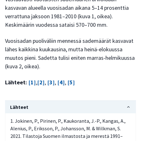
kasvavan alueella vuosisadan aikana 5–14 prosenttia
verrattuna jaksoon 1981–2010 (kuva 1, oikea).
Keskimäärin vuodessa sataisi 570–700 mm.
Vuosisadan puoliväliin mennessä sademäärät kasvavat
lähes kaikkina kuukausina, mutta heinä-elokuussa
muutos pieni. Sadetta tulisi eniten marras-helmikuussa
(kuva 2, oikea).
Lähteet:
[1]
,
[2]
,
[3]
,
[4]
,
[5]
Lähteet
Jokinen, P., Pirinen, P., Kaukoranta, J.-P., Kangas, A.,
Alenius, P., Eriksson, P., Johansson, M. & Wilkman, S.
2021. Tilastoja Suomen ilmastosta ja merestä 1991–