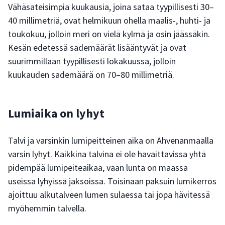
Vähäsateisimpia kuukausia, joina sataa tyypillisesti 30–
40 millimetriä, ovat helmikuun ohella maalis-, huhti- ja
toukokuu, jolloin meri on vielä kylmä ja osin jäässäkin.
Kesän edetessä sademäärät lisääntyvät ja ovat
suurimmillaan tyypillisesti lokakuussa, jolloin
kuukauden sademäärä on 70–80 millimetriä.
Lumiaika on lyhyt
Talvi ja varsinkin lumipeitteinen aika on Ahvenanmaalla
varsin lyhyt. Kaikkina talvina ei ole havaittavissa yhtä
pidempää lumipeiteaikaa, vaan lunta on maassa
useissa lyhyissä jaksoissa. Toisinaan paksuin lumikerros
ajoittuu alkutalveen lumen sulaessa tai jopa hävitessä
myöhemmin talvella.