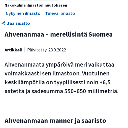
Lyhyt talvi ja pitkä kesä
Näkokulma ilmastonmuutokseen
Suotuisan suven aluetta
Nykyinen ilmasto
Tuleva ilmasto
Ahvenanmaan ilmasto lämpenee ja sademäärä kasvaa
Jaa sisältö
Ahvenanmaa – merellisintä Suomea
Artikkeli
Päivitetty: 23.9.2022
Ahvenanmaata ympäröivä meri vaikuttaa
voimakkaasti sen ilmastoon. Vuotuinen
keskilämpötila on tyypillisesti noin +6,5
astetta ja sadesumma 550–650 millimetriä.
Ahvenanmaan manner ja saaristo