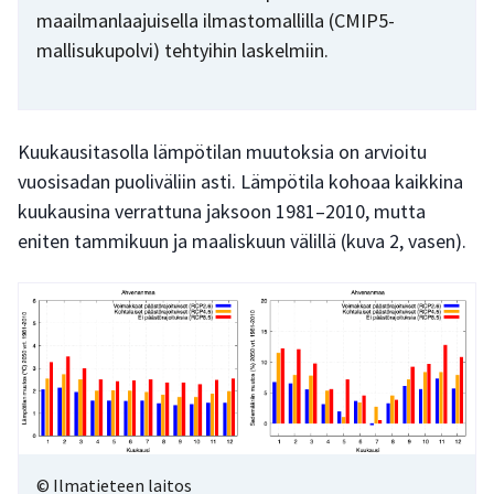
maailmanlaajuisella ilmastomallilla (CMIP5-
mallisukupolvi) tehtyihin laskelmiin.
Kuukausitasolla lämpötilan muutoksia on arvioitu
vuosisadan puoliväliin asti. Lämpötila kohoaa kaikkina
kuukausina verrattuna jaksoon 1981–2010, mutta
eniten tammikuun ja maaliskuun välillä (kuva 2, vasen).
© Ilmatieteen laitos