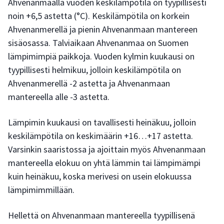
Ahvenanmaalla vuoden keskilämpötila on tyypillisesti
noin +6,5 astetta (°C). Keskilämpötila on korkein
Ahvenanmerellä ja pienin Ahvenanmaan mantereen
sisäosassa. Talviaikaan Ahvenanmaa on Suomen
lämpimimpiä paikkoja. Vuoden kylmin kuukausi on
tyypillisesti helmikuu, jolloin keskilämpötila on
Ahvenanmerellä -2 astetta ja Ahvenanmaan
mantereella alle -3 astetta.
Lämpimin kuukausi on tavallisesti heinäkuu, jolloin
keskilämpötila on keskimäärin +16…+17 astetta.
Varsinkin saaristossa ja ajoittain myös Ahvenanmaan
mantereella elokuu on yhtä lämmin tai lämpimämpi
kuin heinäkuu, koska merivesi on usein elokuussa
lämpimimmillään.
Hellettä on Ahvenanmaan mantereella tyypillisenä