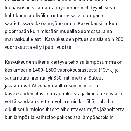
lounaisosan sisämaata myöhemmin eli tyypillisesti
huhtikuun puolivälin tuntumassa ja ulompana
saaristossa viikkoa myöhemmin. Kasvukausi jatkuu
pidempään kuin missään muualla Suomessa, aina
marraskuulle asti. Kasvukauden pituus on siis noin 200
vuorokautta eli yli puoli vuotta.
Kasvukauden aikana kertyvä tehoisa lämpösumma on
keskimäärin 1400–1500 vuorokausiastetta (°Cvrk) ja
sademäärä hieman yli 350 millimetriä. Sateet
jakaantuvat Ahvenanmaalla usein niin, että
kasvukauden alussa on aurinkoista ja liiankin kuivaa ja
vettä saadaan vasta myöhemmin kesällä. Talvella
oikulliset lumiolosuhteet aiheuttavat myös jääpoltetta,
kun lämpötila vaihtelee pakkasista lämpöasteisiin.