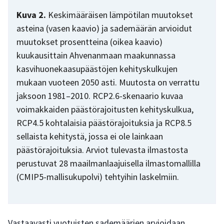
Kuva 2.
Keskimääräisen lämpötilan muutokset
asteina (vasen kaavio) ja sademäärän arvioidut
muutokset prosentteina (oikea kaavio)
kuukausittain Ahvenanmaan maakunnassa
kasvihuonekaasupäästöjen kehityskulkujen
mukaan vuoteen 2050 asti. Muutosta on verrattu
jaksoon 1981–2010. RCP2.6-skenaario kuvaa
voimakkaiden päästörajoitusten kehityskulkua,
RCP4.5 kohtalaisia päästörajoituksia ja RCP8.5
sellaista kehitystä, jossa ei ole lainkaan
päästörajoituksia. Arviot tulevasta ilmastosta
perustuvat 28 maailmanlaajuisella ilmastomallilla
(CMIP5-mallisukupolvi) tehtyihin laskelmiin.
Vastaavasti vuotuisten sademäärien arvioidaan