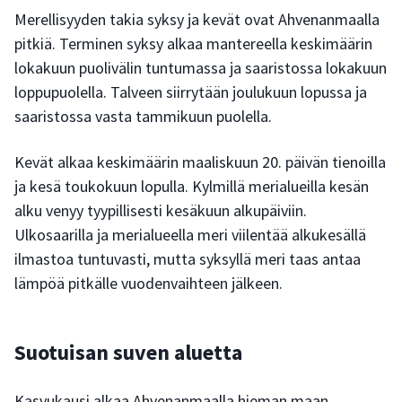
Merellisyyden takia syksy ja kevät ovat Ahvenanmaalla
pitkiä. Terminen syksy alkaa mantereella keskimäärin
lokakuun puolivälin tuntumassa ja saaristossa lokakuun
loppupuolella. Talveen siirrytään joulukuun lopussa ja
saaristossa vasta tammikuun puolella.
Kevät alkaa keskimäärin maaliskuun 20. päivän tienoilla
ja kesä toukokuun lopulla. Kylmillä merialueilla kesän
alku venyy tyypillisesti kesäkuun alkupäiviin.
Ulkosaarilla ja merialueella meri viilentää alkukesällä
ilmastoa tuntuvasti, mutta syksyllä meri taas antaa
lämpöä pitkälle vuodenvaihteen jälkeen.
Suotuisan suven aluetta
Kasvukausi alkaa Ahvenanmaalla hieman maan