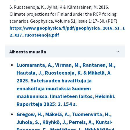
Ruosteenoja, K., Jylhä, K & Kämäräinen, M. 2016.
Climate projections for Finland under the RCP forcing
scenarios. Geophysica, Volume 51, Issue 1: 17–50. (PDF)
https://www.geophysica.fi/pdf/geophysica_2016_51_1-
2_017_ruosteenoja.pdf
Aiheesta muualla
Luomaranta, A., Virman, M., Rantanen, M.,
Hautala, J., Ruosteenoja, K. & Mäkelä, A.
2025. Sateisuuden havaittuja ja
ennakoituja muutoksia Suomen
maakunnissa. Ilmatieteen laitos, Helsinki.
Raportteja 2025: 2. 154 s.
Gregow, H., Mäkelä, A., Tuomenvirta, H.,
Juhola, S., Käyhkö, J., Perrels, A., Kuntsi-
Reunanen, E., Mettiäinen, I., Näkkäläjärvi,