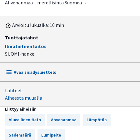
Ahvenanmaa – merellisintä Suomea
›
Arvioitu lukuaika: 10 min
Tuottajatahot
Ilmatieteen laitos
SUOMI-hanke
Avaa sisällysluettelo
Lähteet
Ahvenanmaan manner ja saaristo
Aiheesta muualla
Saaristossa esiintyy harvoin hellettä
Liittyy aiheisiin
Meri sekä vähentää että lisää sateita
Alueellinen tieto
Ahvenanmaa
Lämpötila
Lumiaika on lyhyt
Sademäärä
Lumipeite