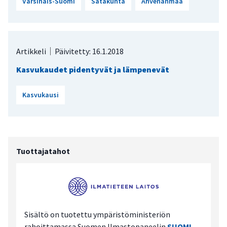
Varsinais-Suomi
Satakunta
Ahvenanmaa
Artikkeli
Päivitetty: 16.1.2018
Kasvukaudet pidentyvät ja lämpenevät
Kasvukausi
Tuottajatahot
Sisältö on tuotettu ympäristöministeriön
rahoittamassa Suomen Ilmastopaneelin
SUOMI-