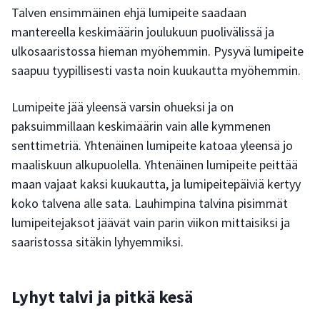
Talven ensimmäinen ehjä lumipeite saadaan
mantereella keskimäärin joulukuun puolivälissä ja
ulkosaaristossa hieman myöhemmin. Pysyvä lumipeite
saapuu tyypillisesti vasta noin kuukautta myöhemmin.
Lumipeite jää yleensä varsin ohueksi ja on
paksuimmillaan keskimäärin vain alle kymmenen
senttimetriä. Yhtenäinen lumipeite katoaa yleensä jo
maaliskuun alkupuolella. Yhtenäinen lumipeite peittää
maan vajaat kaksi kuukautta, ja lumipeitepäiviä kertyy
koko talvena alle sata. Lauhimpina talvina pisimmät
lumipeitejaksot jäävät vain parin viikon mittaisiksi ja
saaristossa sitäkin lyhyemmiksi.
Lyhyt talvi ja pitkä kesä