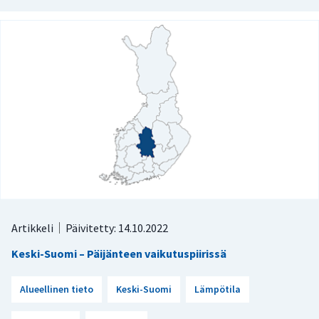
Artikkeli
Päivitetty: 14.10.2022
Keski-Suomi – Päijänteen vaikutuspiirissä
Alueellinen tieto
Keski-Suomi
Lämpötila