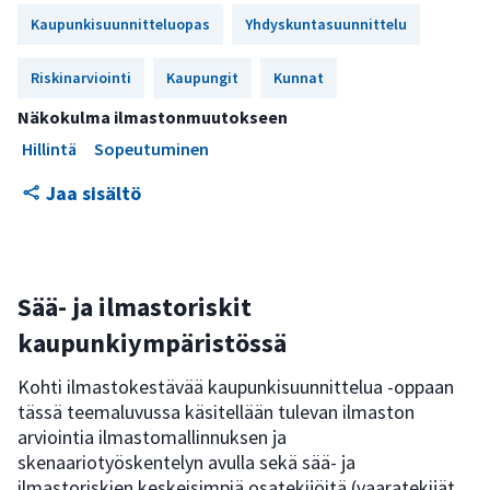
Kaupunkisuunnitteluopas
Yhdyskuntasuunnittelu
Riskinarviointi
Kaupungit
Kunnat
Näkokulma ilmastonmuutokseen
Hillintä
Sopeutuminen
Jaa sisältö
Sää- ja ilmastoriskit
kaupunkiympäristössä
Kohti ilmastokestävää kaupunkisuunnittelua -oppaan
tässä teemaluvussa käsitellään tulevan ilmaston
arviointia ilmastomallinnuksen ja
skenaariotyöskentelyn avulla sekä sää- ja
ilmastoriskien keskeisimpiä osatekijöitä (vaaratekijät,