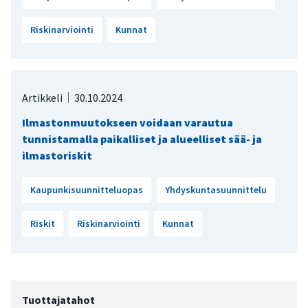
Riskinarviointi
Kunnat
Artikkeli
30.10.2024
Ilmastonmuutokseen voidaan varautua
tunnistamalla paikalliset ja alueelliset sää- ja
ilmastoriskit
Kaupunkisuunnitteluopas
Yhdyskuntasuunnittelu
Riskit
Riskinarviointi
Kunnat
Tuottajatahot