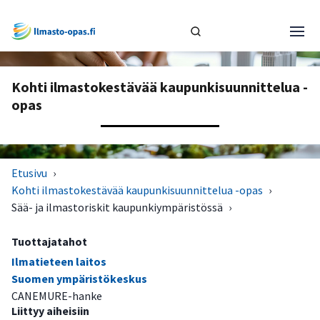
Kohti ilmastokestävää kaupunkisuunnittelua -
opas
Etusivu
›
Kohti ilmastokestävää kaupunkisuunnittelua -opas
›
Sää- ja ilmastoriskit kaupunkiympäristössä
›
Tuottajatahot
Ilmatieteen laitos
Suomen ympäristökeskus
CANEMURE-hanke
Liittyy aiheisiin