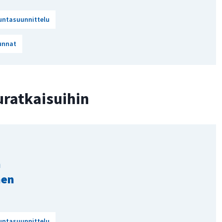
untasuunnittelu
unnat
uratkaisuihin
n
nen
untasuunnittelu