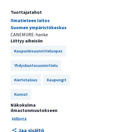
Tuottajatahot
Ilmatieteen laitos
Suomen ympäristökeskus
CANEMURE-hanke
Liittyy aiheisiin
Kaupunkisuunnitteluopas
Yhdyskuntasuunnittelu
Kiertotalous
Kaupungit
Kunnat
Näkokulma
ilmastonmuutokseen
Hillintä
Jaa sisältö