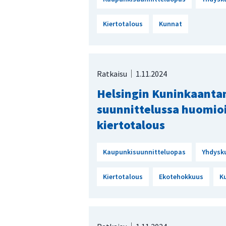
Kiertotalous
Kunnat
Ratkaisu
1.11.2024
Helsingin Kuninkaant
suunnittelussa huomioi
kiertotalous
Kaupunkisuunnitteluopas
Yhdysk
Kiertotalous
Ekotehokkuus
K