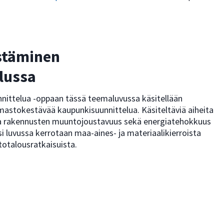
stäminen
lussa
nittelua -oppaan tässä teemaluvussa käsitellään
lmastokestävää kaupunkisuunnittelua. Käsiteltäviä aiheita
ja rakennusten muuntojoustavuus sekä energiatehokkuus
ksi luvussa kerrotaan maa-aines- ja materiaalikierroista
rtotalousratkaisuista.
n