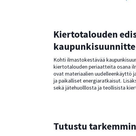
Kiertotalouden edi
kaupunkisuunnitte
Kohti ilmastokestävää kaupunkisuun
kiertotalouden periaatteita osana i
ovat materiaalien uudelleenkäyttö 
ja paikalliset energiaratkaisut. Lisä
sekä jätehuolllosta ja teollisista kie
Tutustu tarkemmi