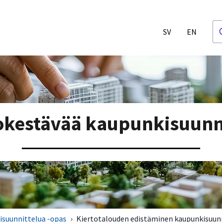
SV
EN
okestävää kaupunkisuunn
isuunnittelua -opas
›
Kiertotalouden edistäminen kaupunkisuun