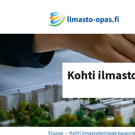
Kohti ilmast
Etusivu
›
Kohti ilmastokestävää kaupunk