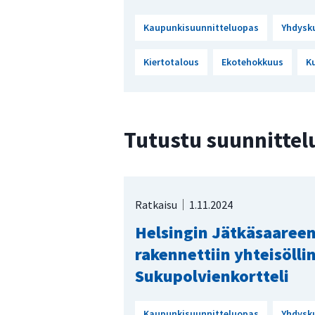
Kaupunkisuunnitteluopas
Yhdysk
Kiertotalous
Ekotehokkuus
K
Tutustu suunnittel
Ratkaisu
1.11.2024
Helsingin Jätkäsaaree
rakennettiin yhteisölli
Sukupolvienkortteli
Kaupunkisuunnitteluopas
Yhdysk