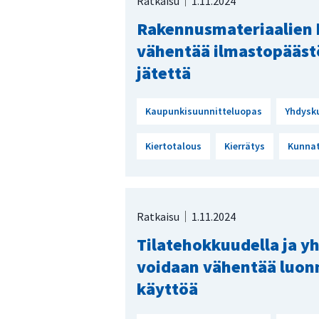
Ratkaisu
1.11.2024
Rakennusmateriaalien 
vähentää ilmastopäästö
jätettä
Kaupunkisuunnitteluopas
Yhdysk
Kiertotalous
Kierrätys
Kunna
Ratkaisu
1.11.2024
Tilatehokkuudella ja yh
voidaan vähentää luon
käyttöä