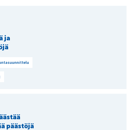
ä ja
öjä
untasuunnittelu
t
äästää
ää päästöjä