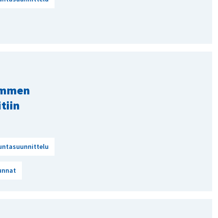
ammen
tiin
untasuunnittelu
unnat