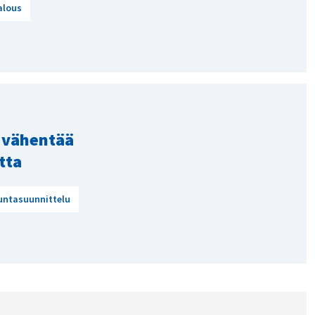
alous
 vähentää
tta
untasuunnittelu