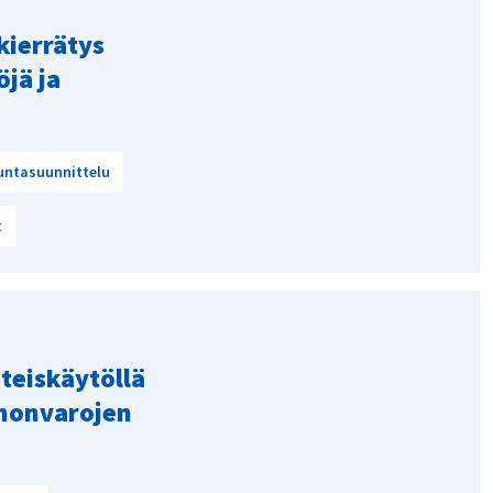
kierrätys
jä ja
untasuunnittelu
t
teiskäytöllä
nonvarojen