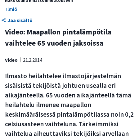
Näkokulma ilmastonmuutokseen
Ilmiö
Jaa sisältö
Video: Maapallon pintalämpötila
vaihtelee 65 vuoden jaksoissa
Video
21.2.2014
Ilmasto heilahtelee ilmastojärjestelmän
sisäisistä tekijöistä johtuen usealla eri
aikajänteellä. 65 vuoden aikajänteellä tämä
heilahtelu ilmenee maapallon
keskimääräisessä pintalämpötilassa noin 0,2
celsiusasteen vaihteluna. Tärkeimmiksi
vaihtelua aiheuttaviksi tekijöiksi arvellaan