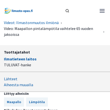
Videot: Ilmastonmuutos ilmiönä
›
Video: Maapallon pintalämpötila vaihtelee 65 vuoden
›
jaksoissa
Tuottajatahot
Ilmatieteen laitos
TULUVAT-hanke
Lähteet
Aiheesta muualla
Liittyy aiheisiin
Maapallo
Lämpötila