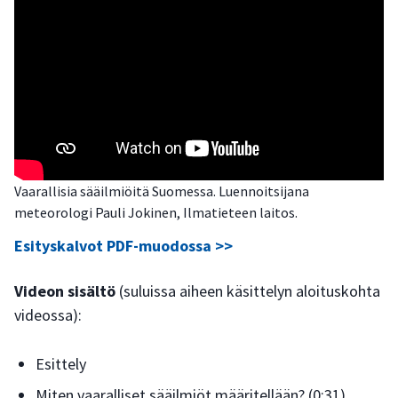
Vaarallisia sääilmiöitä Suomessa. Luennoitsijana
meteorologi Pauli Jokinen, Ilmatieteen laitos.
Esityskalvot PDF-muodossa >>
Videon sisältö
(suluissa aiheen käsittelyn aloituskohta
videossa):
Esittely
Miten vaaralliset sääilmiöt määritellään? (0:31)