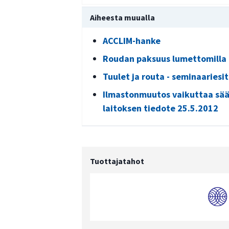
Aiheesta muualla
ACCLIM-hanke
Roudan paksuus lumettomilla a
Tuulet ja routa - seminaariesi
Ilmastonmuutos vaikuttaa sään
laitoksen tiedote 25.5.2012
Tuottajatahot