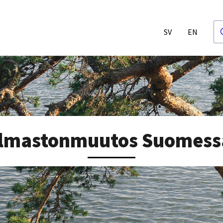
SV
EN
Ilmastonmuutos Suomess