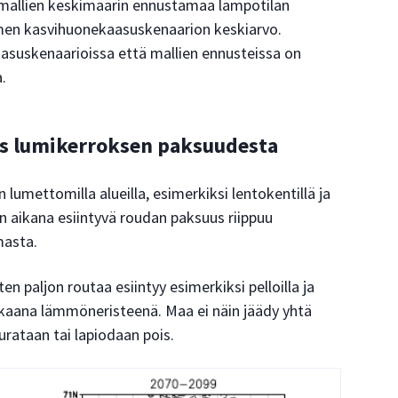
mallien keskimäärin ennustamaa lämpötilan
men kasvihuonekaasuskenaarion keskiarvo.
asuskenaarioissa että mallien ennusteissa on
.
s lumikerroksen paksuudesta
lumettomilla alueilla, esimerkiksi lentokentillä ja
lven aikana esiintyvä roudan paksuus riippuu
masta.
en paljon routaa esiintyy esimerkiksi pelloilla ja
okkaana lämmöneristeenä. Maa ei näin jäädy yhtä
t aurataan tai lapiodaan pois.