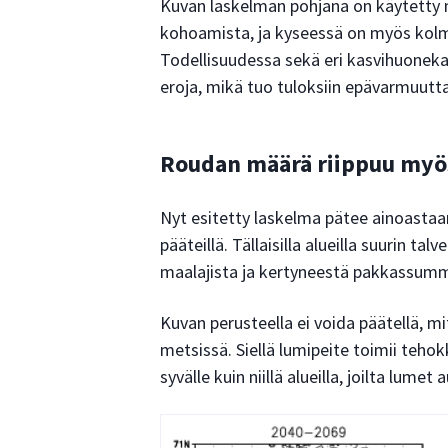
Kuvan laskelman pohjana on käytetty 
kohoamista, ja kyseessä on myös kol
Todellisuudessa sekä eri kasvihuoneka
eroja, mikä tuo tuloksiin epävarmuutta
Roudan määrä riippuu myö
Nyt esitetty laskelma pätee ainoastaan 
pääteillä. Tällaisilla alueilla suurin ta
maalajista ja kertyneestä pakkassum
Kuvan perusteella ei voida päätellä, mit
metsissä. Siellä lumipeite toimii teh
syvälle kuin niillä alueilla, joilta lume