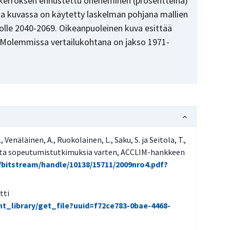
kerroksen ennustettu oheneminen (prosentteina)
 kuvassa on käytetty laskelman pohjana mallien
lle 2040-2069. Oikeanpuoleinen kuva esittää
. Molemmissa vertailukohtana on jakso 1971-
 Venäläinen, A., Ruokolainen, L., Saku, S. ja Seitola, T.,
ta sopeutumistutkimuksia varten, ACCLIM-hankkeen
fi/bitstream/handle/10138/15711/2009nro4.pdf?
tti
ent_library/get_file?uuid=f72ce783-0bae-4468-