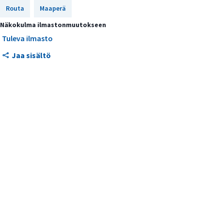
Routa
Maaperä
Roudan määrä riippuu myös
lumikerroksen paksuudesta
Näkokulma ilmastonmuutokseen
Tuleva ilmasto
Jaa sisältö