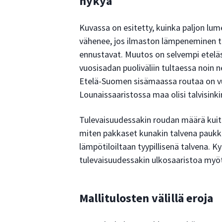
nykyä
Kuvassa on esitetty, kuinka paljon 
vähenee, jos ilmaston lämpeneminen to
ennustavat. Muutos on selvempi eteläs
vuosisadan puoliväliin tultaessa noin n
Etelä-Suomen sisämaassa routaa on vuo
Lounaissaaristossa maa olisi talvisink
Tulevaisuudessakin roudan määrä kuit
miten pakkaset kunakin talvena paukku
lämpötiloiltaan tyypillisenä talvena. K
tulevaisuudessakin ulkosaaristoa myö
Mallitulosten välillä eroja