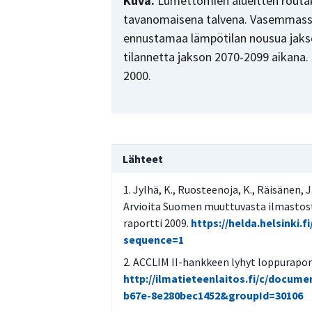
Kuva.
Lumettomien alueitten routa
tavanomaisena talvena. Vasemmassa
ennustamaa lämpötilan nousua jakso
tilannetta jakson 2070-2099 aikana
2000.
Lähteet
Jylhä, K., Ruosteenoja, K., Räisänen, J.,
Arvioita Suomen muuttuvasta ilmastos
raportti 2009.
https://helda.helsinki.
sequence=1
ACCLIM II-hankkeen lyhyt loppurapor
http://ilmatieteenlaitos.fi/c/docum
b67e-8e280bec1452&groupId=30106