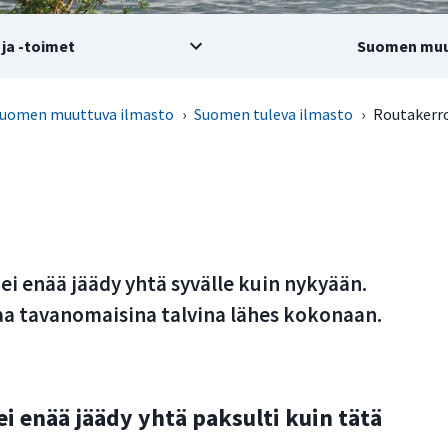
ja -toimet
Suomen muu
uomen muuttuva ilmasto
›
Suomen tuleva ilmasto
›
Routakerr
i enää jäädy yhtä syvälle kuin nykyään.
aa tavanomaisina talvina lähes kokonaan.
 enää jäädy yhtä paksulti kuin tätä