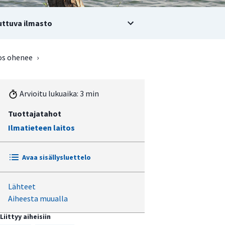
ttuva ilmasto
os ohenee
›
Arvioitu lukuaika: 3 min
Tuottajatahot
Ilmatieteen laitos
Avaa sisällysluettelo
Lähteet
Ilmaston lämmetessä maa ei enää
Aiheesta muualla
jäädy yhtä paksulti kuin tätä nykyä
Liittyy aiheisiin
Mallitulosten välillä eroja