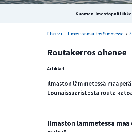
Suomen ilmastopolitiikka 
Etusivu
›
Ilmastonmuutos Suomessa
›
S
Routakerros ohenee
Artikkeli
Ilmaston lämmetessä maaperä e
Lounaissaaristosta routa kato
Ilmaston lämmetessä maa ei