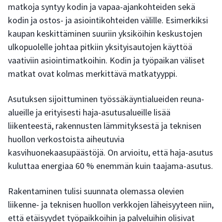
matkoja syntyy kodin ja vapaa-ajankohteiden sekä
kodin ja ostos- ja asiointikohteiden välille. Esimerkiksi
kaupan keskittäminen suuriin yksiköihin keskustojen
ulkopuolelle johtaa pitkiin yksityisautojen käyttöä
vaativiin asiointimatkoihin. Kodin ja työpaikan väliset
matkat ovat kolmas merkittävä matkatyyppi.
Asutuksen sijoittuminen työssäkäyntialueiden reuna-
alueille ja erityisesti haja-asutusalueille lisää
liikenteestä, rakennusten lämmityksestä ja teknisen
huollon verkostoista aiheutuvia
kasvihuonekaasupäästöjä. On arvioitu, että haja-asutus
kuluttaa energiaa 60 % enemmän kuin taajama-asutus.
Rakentaminen tulisi suunnata olemassa olevien
liikenne- ja teknisen huollon verkkojen läheisyyteen niin,
että etäisyydet työpaikkoihin ja palveluihin olisivat