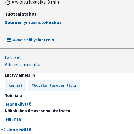
Arvioitu lukuaika: 3 min
Tuottajatahot
Suomen ympäristökeskus
Avaa sisällysluettelo
Lähteet
Ongelmana on yhdyskuntarakenteen hajautuminen
Aiheesta muualla
Tarvitaan strategisen tason yhteen sovittavaa
Liittyy aiheisiin
suunnittelua
Kunnat
Yhdyskuntasuunnittelu
Toimiala
Maankäyttö
Näkokulma ilmastonmuutokseen
Hillintä
Jaa sisältö