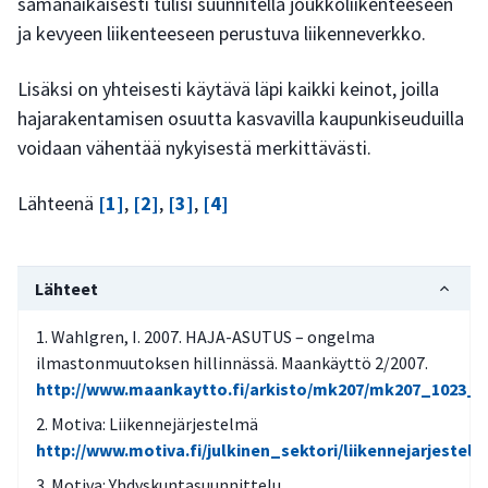
samanaikaisesti tulisi suunnitella joukkoliikenteeseen
ja kevyeen liikenteeseen perustuva liikenneverkko.
Lisäksi on yhteisesti käytävä läpi kaikki keinot, joilla
hajarakentamisen osuutta kasvavilla kaupunkiseuduilla
voidaan vähentää nykyisestä merkittävästi.
Lähteenä
[1]
,
[2]
,
[3]
,
[4]
Lähteet
Wahlgren, I. 2007. HAJA-ASUTUS – ongelma
ilmastonmuutoksen hillinnässä. Maankäyttö 2/2007.
http://www.maankaytto.fi/arkisto/mk207/mk207_1023_w
Motiva: Liikennejärjestelmä
http://www.motiva.fi/julkinen_sektori/liikennejarjestel
Motiva: Yhdyskuntasuunnittelu