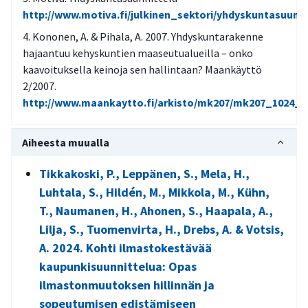
http://www.motiva.fi/julkinen_sektori/yhdyskuntasuunni
Kononen, A. & Pihala, A. 2007. Yhdyskuntarakenne
hajaantuu kehyskuntien maaseutualueilla – onko
kaavoituksella keinoja sen hallintaan? Maankäyttö
2/2007.
http://www.maankaytto.fi/arkisto/mk207/mk207_1024_
Aiheesta muualla
Tikkakoski, P., Leppänen, S., Mela, H.,
Luhtala, S., Hildén, M., Mikkola, M., Kühn,
T., Naumanen, H., Ahonen, S., Haapala, A.,
Lilja, S., Tuomenvirta, H., Drebs, A. & Votsis,
A. 2024. Kohti ilmastokestävää
kaupunkisuunnittelua: Opas
ilmastonmuutoksen hillinnän ja
sopeutumisen edistämiseen