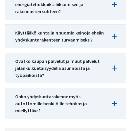
energiatehokkaiksi liikkumisen ja
rakennusten suhteen?
Energiansäästö ja energiatehokkuus:
Käyttääkö kunta lain suomia keinoja eheän
yhdyskuntarakenteen turvaamiseksi?
Yhdyskuntarakenteen eheyttäminen:
Ovatko kaupan palvelut ja muut palvelut
jalankulkuetäisyydellä asunnoista ja
Energiatehokkuus osaksi normaalia kaavoitusprose
työpaikoista?
Yhdyskuntarakenteen eheyttäminen:
Vahvuudet, puoltavat
Heikkoudet,
Ku
Kiinteistökeinottelun estäminen maankäytön ohjau
Onko yhdyskuntarakenne myös
tekijät
epävarmuudet
ta
ohjaus kaavoituksella ja rakennusluvilla
autottomille henkilöille tehokas ja
miellyttävä?
Vahvuudet, puoltavat
Heikkoudet,
"Energiakaavassa"
Kaavoitusprosessi
+/-
Kestävä liikkuminen ja
tekijät
epävarmuudet
kytketään
on vaativa, koska
toi