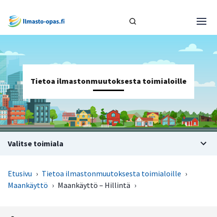
Tietoa ilmastonmuutoksesta toimialoille
Valitse toimiala
Etusivu
›
Tietoa ilmastonmuutoksesta toimialoille
›
Maankäyttö
›
Maankäyttö – Hillintä
›