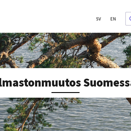
SV
EN
Ilmastonmuutos Suomess