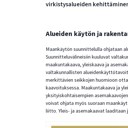
virkistysalueiden kehittämin
Alueiden käytön ja rakent
Maankäytön suunnittelulla ohjataan al
Suunnitteluvälineisiin kuuluvat valtaku
maakuntakaava, yleiskaava ja asemaka
valtakunnallisten alueidenkäyttötavoit
merkittävien seikkojen huomioon otta
kaavoituksessa. Maakuntakaava ja yleis
yksityiskohtaisempien asemakaavojen l
voivat ohjata myös suoraan maankäyt
liitto. Yleis- ja asemakaavat laaditaan