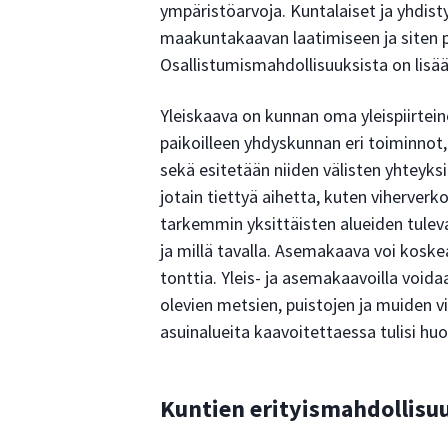
ympäristöarvoja. Kuntalaiset ja yhdist
maakuntakaavan laatimiseen ja siten p
Osallistumismahdollisuuksista on lisää
Yleiskaava on kunnan oma yleispiirtei
paikoilleen yhdyskunnan eri toiminnot, 
sekä esitetään niiden välisten yhteyks
jotain tiettyä aihetta, kuten viherve
tarkemmin yksittäisten alueiden tuleva
ja millä tavalla. Asemakaava voi koskea
tonttia. Yleis- ja asemakaavoilla voida
olevien metsien, puistojen ja muiden v
asuinalueita kaavoitettaessa tulisi huo
Kuntien erityismahdollisu