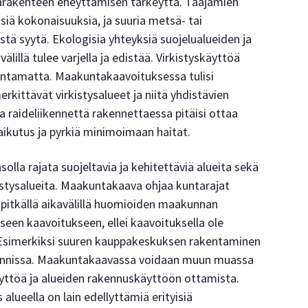
rakenteen eheyttämisen tärkeyttä. Taajamien
siä kokonaisuuksia, ja suuria metsä- tai
yistä syytä. Ekologisia yhteyksiä suojelualueiden ja
illä tulee varjella ja edistää. Virkistyskäyttöä
rantamatta. Maakuntakaavoituksessa tulisi
erkittävät virkistysalueet ja niitä yhdistävien
a raideliikennettä rakennettaessa pitäisi ottaa
ikutus ja pyrkiä minimoimaan haitat.
lla rajata suojeltavia ja kehitettäviä alueita sekä
kistysalueita. Maakuntakaava ohjaa kuntarajat
ipitkällä aikavälillä huomioiden maakunnan
äiseen kaavoitukseen, ellei kaavoituksella ole
. Esimerkiksi suuren kauppakeskuksen rakentaminen
 kunnissa. Maakuntakaavassa voidaan muun muassa
yttöä ja alueiden rakennuskäyttöön ottamista.
alueella on lain edellyttämiä erityisiä