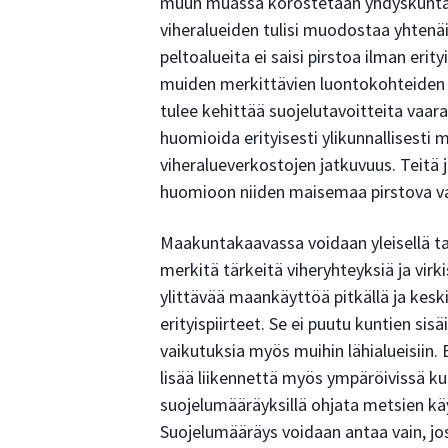
muun muassa korostetaan yhdyskunta
viheralueiden tulisi muodostaa yhtenäi
peltoalueita ei saisi pirstoa ilman erit
muiden merkittävien luontokohteiden väl
tulee kehittää suojelutavoitteita vaa
huomioida erityisesti ylikunnallisesti m
viheralueverkostojen jatkuvuus. Teitä j
huomioon niiden maisemaa pirstova va
Maakuntakaavassa voidaan yleisellä taso
merkitä tärkeitä viheryhteyksiä ja vir
ylittävää maankäyttöä pitkällä ja kesk
erityispiirteet. Se ei puutu kuntien sis
vaikutuksia myös muihin lähialueisiin
lisää liikennettä myös ympäröivissä
suojelumääräyksillä ohjata metsien kä
Suojelumääräys voidaan antaa vain, jos 