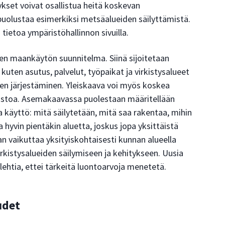
ykset voivat osallistua heitä koskevan
uolustaa esimerkiksi metsäalueiden säilyttämistä.
 tietoa ympäristöhallinnon sivuilla.
nen maankäytön suunnitelma. Siinä sijoitetaan
kuten asutus, palvelut, työpaikat ja virkistysalueet
ien järjestäminen. Yleiskaava voi myös koskea
rkostoa. Asemakaavassa puolestaan määritellään
 käyttö: mitä säilytetään, mitä saa rakentaa, mihin
 hyvin pientäkin aluetta, joskus jopa yksittäistä
an vaikuttaa yksityiskohtaisesti kunnan alueella
irkistysalueiden säilymiseen ja kehitykseen. Uusia
lehtia, ettei tärkeitä luontoarvoja menetetä.
udet