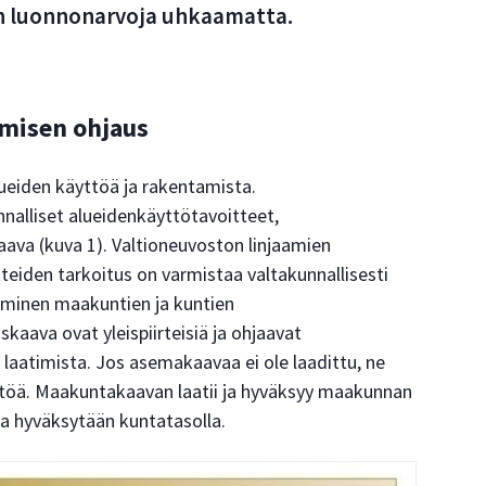
en luonnonarvoja uhkaamatta.
amisen ohjaus
ueiden käyttöä ja rakentamista.
nnalliset alueidenkäyttötavoitteet,
ava (kuva 1). Valtioneuvoston linjaamien
teiden tarkoitus on varmistaa valtakunnallisesti
minen maakuntien ja kuntien
kaava ovat yleispiirteisiä ja ohjaavat
aatimista. Jos asemakaavaa ei ole laadittu, ne
töä. Maakuntakaavan laatii ja hyväksyy maakunnan
 ja hyväksytään kuntatasolla.