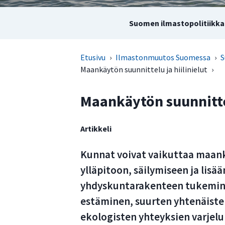
Suomen ilmastopolitiikka 
Etusivu
›
Ilmastonmuutos Suomessa
›
S
Maankäytön suunnittelu ja hiilinielut
›
Maankäytön suunnittel
Artikkeli
Kunnat voivat vaikuttaa maankä
ylläpitoon, säilymiseen ja lis
yhdyskuntarakenteen tukemine
estäminen, suurten yhtenäiste
ekologisten yhteyksien varjelu