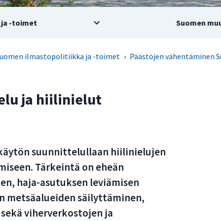
ja -toimet
Suomen muu
uomen ilmastopolitiikka ja -toimet
›
Päästöjen vähentäminen 
u ja hiilinielut
ytön suunnittelullaan hiilinielujen
äämiseen. Tärkeintä on eheän
n, haja-asutuksen leviämisen
n metsäalueiden säilyttäminen,
 sekä viherverkostojen ja