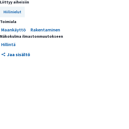
Liittyy aiheisiin
Kuntien erityismahdollisuudet
Hiilinielut
Toimiala
Maankäyttö
Rakentaminen
Näkokulma ilmastonmuutokseen
Hillintä
Jaa sisältö