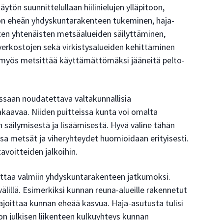
tön suunnittelullaan hiilinielujen ylläpitoon,
 on eheän yhdyskuntarakenteen tukeminen, haja-
ten yhtenäisten metsäalueiden säilyttäminen,
rverkostojen sekä virkistysalueiden kehittäminen
myös metsittää käyttämättömäksi jääneitä pelto-
ssaan noudatettava valtakunnallisia
kaavaa. Niiden puitteissa kunta voi omalta
n säilymisestä ja lisäämisestä. Hyvä väline tähän
sa metsät ja viheryhteydet huomioidaan erityisesti.
voitteiden jalkoihin.
oittaa valmiin yhdyskuntarakenteen jatkumoksi.
välillä. Esimerkiksi kunnan reuna-alueille rakennetut
ajoittaa kunnan eheää kasvua. Haja-asutusta tulisi
sta on julkisen liikenteen kulkuyhteys kunnan