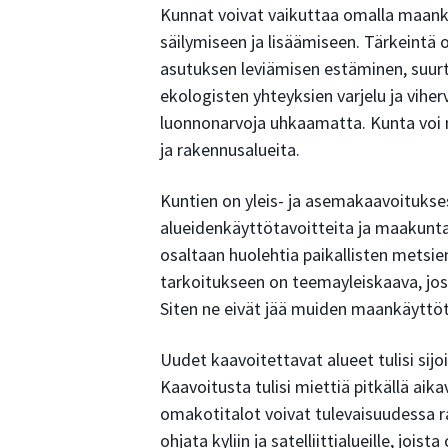
Kunnat voivat vaikuttaa omalla maankäy
säilymiseen ja lisäämiseen. Tärkeintä
asutuksen leviämisen estäminen, suur
ekologisten yhteyksien varjelu ja vihe
luonnonarvoja uhkaamatta. Kunta voi 
ja rakennusalueita.
Kuntien on yleis- ja asemakaavoitukse
alueidenkäyttötavoitteita ja maakunta
osaltaan huolehtia paikallisten metsie
tarkoitukseen on teemayleiskaava, jos
Siten ne eivät jää muiden maankäyttöta
Uudet kaavoitettavat alueet tulisi sij
Kaavoitusta tulisi miettiä pitkällä aika
omakotitalot voivat tulevaisuudessa r
ohjata kyliin ja satelliittialueille, joi