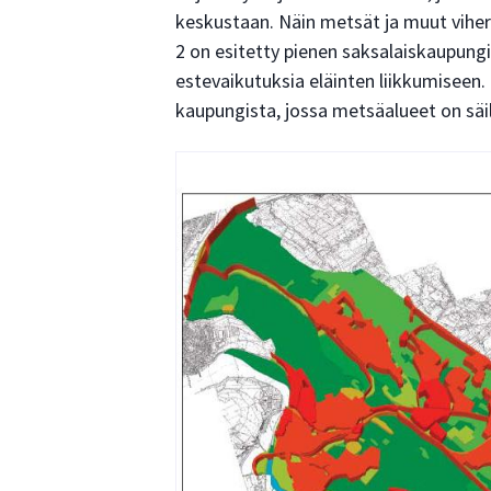
keskustaan. Näin metsät ja muut viher
2 on esitetty pienen saksalaiskaupun
estevaikutuksia eläinten liikkumiseen.
kaupungista, jossa metsäalueet on säil