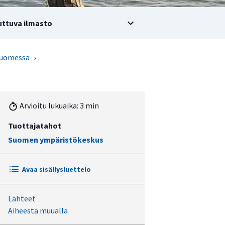
ttuva ilmasto
Suomessa
›
Arvioitu lukuaika: 3 min
Tuottajatahot
Suomen ympäristökeskus
Avaa sisällysluettelo
Lähteet
Alueiden käytön ja rakentamisen
Aiheesta muualla
ohjaus