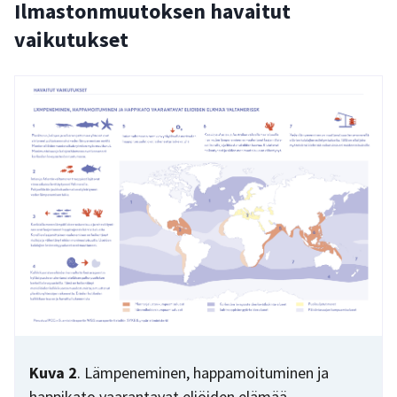
Ilmastonmuutoksen havaitut
vaikutukset
Kuva 2
. Lämpeneminen, happamoituminen ja
happikato vaarantavat eliöiden elämää