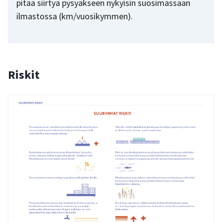
pitää siirtyä pysyäkseen nykyisin suosimassaan
ilmastossa (km/vuosikymmen).
Riskit