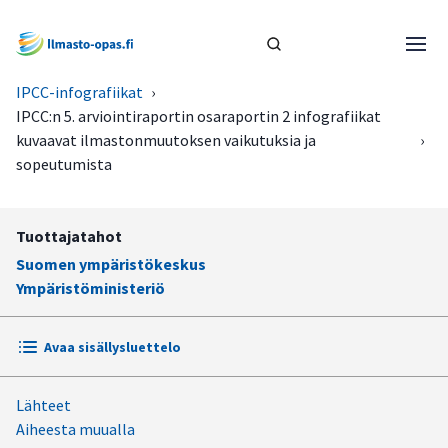
IPCC-infografiikat
›
IPCC:n 5. arviointiraportin osaraportin 2 infografiikat
kuvaavat ilmastonmuutoksen vaikutuksia ja
›
sopeutumista
Tuottajatahot
Suomen ympäristökeskus
Ympäristöministeriö
Avaa sisällysluettelo
Lähteet
Kaikki infografiikat yhtenä tiedostona
Aiheesta muualla
Keskeiset käsitteet