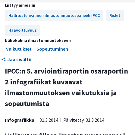
Liittyy aiheisiin
Ilmastonmuutoksen havaitut vaikutukset
Hallitustenvälinen ilmastonmuutospaneeli IPCC
Riskit
Riskit
Haavoittuvuus
Sopeutuminen
Näkokulma ilmastonmuutokseen
Vaikutukset
Sopeutuminen
Jaa sisältö
IPCC:n 5. arviointiraportin osaraportin
2 infografiikat kuvaavat
ilmastonmuutoksen vaikutuksia ja
sopeutumista
Infografiikka
31.3.2014
Päivitetty: 31.3.2014