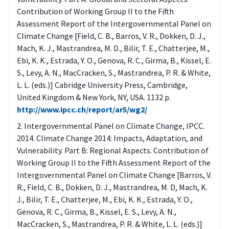
Contribution of Working Group II to the Fifth
Assessment Report of the Intergovernmental Panel on
Climate Change [Field, C. B., Barros, V. R., Dokken, D. J.,
Mach, K. J., Mastrandrea, M. D., Bilir, T. E., Chatterjee, M.,
Ebi, K. K., Estrada, Y. O., Genova, R. C., Girma, B., Kissel, E.
S., Levy, A. N., MacCracken, S., Mastrandrea, P. R. & White,
L. L. (eds.)] Cabridge University Press, Cambridge,
United Kingdom & New York, NY, USA. 1132 p.
http://www.ipcc.ch/report/ar5/wg2/
Intergovernmental Panel on Climate Change, IPCC.
2014. Climate Change 2014: Impacts, Adaptation, and
Vulnerability. Part B: Regional Aspects. Contribution of
Working Group II to the Fifth Assessment Report of the
Intergovernmental Panel on Climate Change [Barros, V.
R., Field, C. B., Dokken, D. J., Mastrandrea, M. D, Mach, K.
J., Bilir, T. E., Chatterjee, M., Ebi, K. K., Estrada, Y. O.,
Genova, R. C., Girma, B., Kissel, E. S., Levy, A. N.,
MacCracken, S., Mastrandrea, P. R. & White, L. L. (eds.)]