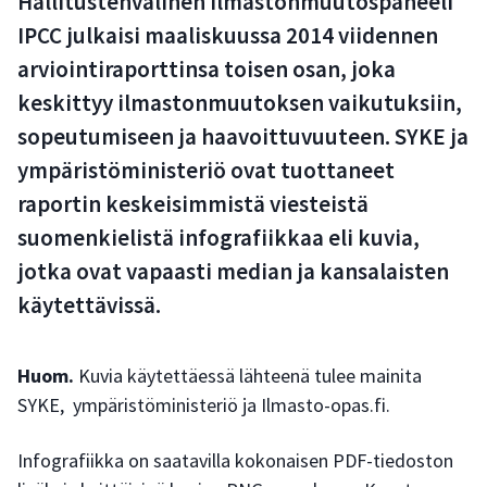
Hallitustenvälinen ilmastonmuutospaneeli
IPCC julkaisi maaliskuussa 2014 viidennen
arviointiraporttinsa toisen osan, joka
keskittyy ilmastonmuutoksen vaikutuksiin,
sopeutumiseen ja haavoittuvuuteen. SYKE ja
ympäristöministeriö ovat tuottaneet
raportin keskeisimmistä viesteistä
suomenkielistä infografiikkaa eli kuvia,
jotka ovat vapaasti median ja kansalaisten
käytettävissä.
Huom.
Kuvia käytettäessä lähteenä tulee mainita
SYKE, ympäristöministeriö ja Ilmasto-opas.fi.
Infografiikka on saatavilla kokonaisen PDF-tiedoston