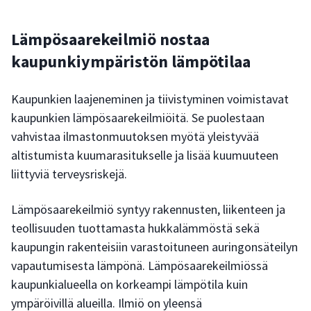
Lämpösaarekeilmiö nostaa
kaupunkiympäristön lämpötilaa
Kaupunkien laajeneminen ja tiivistyminen voimistavat
kaupunkien lämpösaarekeilmiöitä. Se puolestaan
vahvistaa ilmastonmuutoksen myötä yleistyvää
altistumista kuumarasitukselle ja lisää kuumuuteen
liittyviä terveysriskejä.
Lämpösaarekeilmiö syntyy rakennusten, liikenteen ja
teollisuuden tuottamasta hukkalämmöstä sekä
kaupungin rakenteisiin varastoituneen auringonsäteilyn
vapautumisesta lämpönä. Lämpösaarekeilmiössä
kaupunkialueella on korkeampi lämpötila kuin
ympäröivillä alueilla. Ilmiö on yleensä