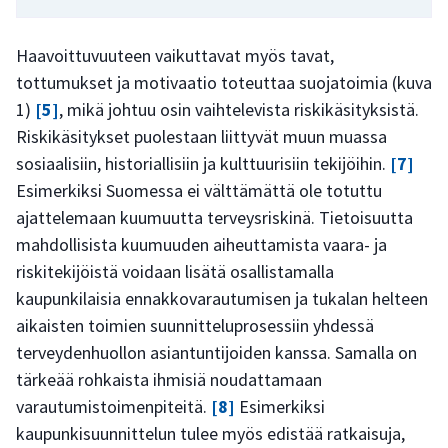
Haavoittuvuuteen vaikuttavat myös tavat,
tottumukset ja motivaatio toteuttaa suojatoimia (kuva
1)
[5]
, mikä johtuu osin vaihtelevista riskikäsityksistä.
Riskikäsitykset puolestaan liittyvät muun muassa
sosiaalisiin, historiallisiin ja kulttuurisiin tekijöihin.
[7]
Esimerkiksi Suomessa ei välttämättä ole totuttu
ajattelemaan kuumuutta terveysriskinä. Tietoisuutta
mahdollisista kuumuuden aiheuttamista vaara- ja
riskitekijöistä voidaan lisätä osallistamalla
kaupunkilaisia ennakkovarautumisen ja tukalan helteen
aikaisten toimien suunnitteluprosessiin yhdessä
terveydenhuollon asiantuntijoiden kanssa. Samalla on
tärkeää rohkaista ihmisiä noudattamaan
varautumistoimenpiteitä.
[8]
Esimerkiksi
kaupunkisuunnittelun tulee myös edistää ratkaisuja,