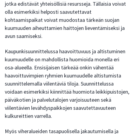
jotka edistävät yhteisöllisiä resursseja. Tällaisia voivat
olla esimerkiksi helposti saavutettavat
kohtaamispaikat voivat muodostaa tärkeän suojan
kuumuuden aiheuttamien haittojen lieventämiseksi ja
avun saamiseksi.
Kaupunkisuunnittelussa haavoittuvuus ja altistuminen
kuumuudelle on mahdollista huomioida monella eri
osa-alueella. Ensisijaisen tärkeää onkin vähentää
haavoittuvimpien ryhmien kuumuudelle altistumista
suunnittelemalla viilentäviä tiloja. Suunnittelussa
voidaan esimerkiksi kiinnittää huomiota leikkipuistojen,
päiväkotien ja palvelutalojen varjoisuuteen sekä
viilentävien levähdyspaikkojen saavutettavuuteen
kulkureittien varrella.
Myös viheralueiden tasapuolisella jakautumisella ja