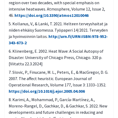
region over two decades, with special emphasis on
viilennysinfrastruktuurilla, kuten kastelulla,
intensive heatwaves. Atmosphere, Volume 12, Issue 2,
varjostuksella ja/tai tilojen
46.
https://doi.org/10.3390/atmos12010046
jäähdytysratkaisuilla?
Kollanus, V., & Lanki, T. 2021. Helteen terveyshaitat ja
Minkälaisia haavoittuvia arvoja (esimerkiksi
niiden ehkäisy Suomessa. Työpaperi 14/2021. Terveyden
ja hyvinvoinnin laitos.
http://urn.fi/URN:ISBN:978-952-
sote-toimipaikat, vanhusten
343-673-2
asumisolot/vanhat rakennukset) alueella
on ja miten ne on huomioitu?
Klinenberg, E. 2002. Heat Wave: A Social Autopsy of
Disaster. University of Chicago Press, Chicago. 320 p.
Onko viilennykseen mahdollista hyödyntää
[Viitattu 22.3.2024]
passiivisia rakenteita tai materiaaleja
Slovic, P., Finucane, M. L., Peters, E., & MacGregor, D. G.
Voidaanko rakennus kytkeä osaksi
2007. The affect heuristic. European Journal of
kaukokylmää?
Operational Research, Volume 177, Issue 3: 1333–1352.
https://doi.org/10.1016/j.ejor.2005.04.006
Onko julkisten tilojen, kuten sosiaali‐ ja
Karimi, A., Mohammad, P., García-Martínez, A.,
terveyshuollon laitosten jäähdytystarvetta
Moreno-Rangel, D., Gachkar, D., & Gachkar, S. 2022. New
kartoitettu esimerkiksi rakennuksen
developments and future challenges in reducing and
energiakatselmuksen/kuntoarvion