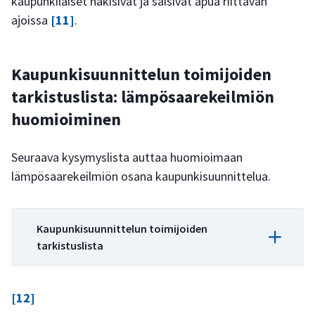
kaupunkilaiset hakisivat ja saisivat apua riittävän
ajoissa
[11]
.
Kaupunkisuunnittelun toimijoiden
tarkistuslista: lämpösaarekeilmiön
huomioiminen
Seuraava kysymyslista auttaa huomioimaan
lämpösaarekeilmiön osana kaupunkisuunnittelua.
Kaupunkisuunnittelun toimijoiden
tarkistuslista
Onko kaupunkien kasvun vaikutuksia
[12]
lämpösaarekeilmiön voimakkuuteen