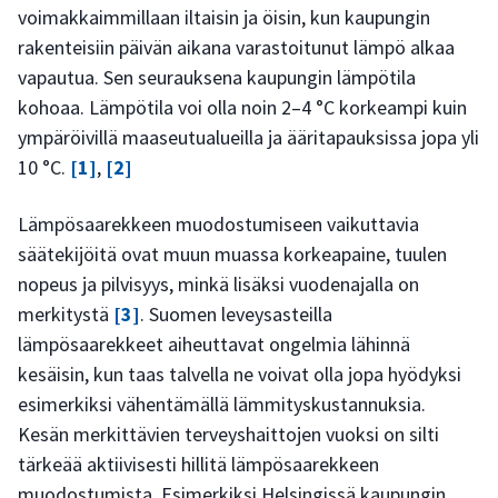
voimakkaimmillaan iltaisin ja öisin, kun kaupungin
rakenteisiin päivän aikana varastoitunut lämpö alkaa
vapautua. Sen seurauksena kaupungin lämpötila
kohoaa. Lämpötila voi olla noin 2–4 °C korkeampi kuin
ympäröivillä maaseutualueilla ja ääritapauksissa jopa yli
10 °C.
[1]
,
[2]
Lämpösaarekkeen muodostumiseen vaikuttavia
säätekijöitä ovat muun muassa korkeapaine, tuulen
nopeus ja pilvisyys, minkä lisäksi vuodenajalla on
merkitystä
[3]
. Suomen leveysasteilla
lämpösaarekkeet aiheuttavat ongelmia lähinnä
kesäisin, kun taas talvella ne voivat olla jopa hyödyksi
esimerkiksi vähentämällä lämmityskustannuksia.
Kesän merkittävien terveyshaittojen vuoksi on silti
tärkeää aktiivisesti hillitä lämpösaarekkeen
muodostumista. Esimerkiksi Helsingissä kaupungin