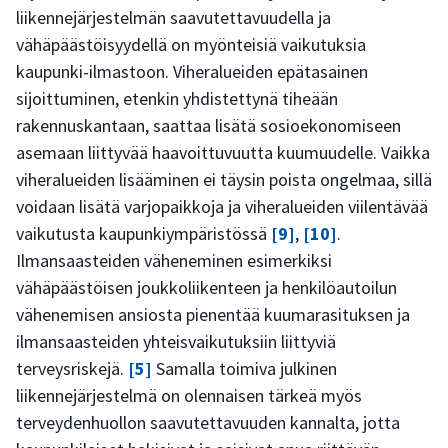
liikennejärjestelmän saavutettavuudella ja
vähäpäästöisyydellä on myönteisiä vaikutuksia
kaupunki-ilmastoon. Viheralueiden epätasainen
sijoittuminen, etenkin yhdistettynä tiheään
rakennuskantaan, saattaa lisätä sosioekonomiseen
asemaan liittyvää haavoittuvuutta kuumuudelle. Vaikka
viheralueiden lisääminen ei täysin poista ongelmaa, sillä
voidaan lisätä varjopaikkoja ja viheralueiden viilentävää
vaikutusta kaupunkiympäristössä
[9]
,
[10]
.
Ilmansaasteiden väheneminen esimerkiksi
vähäpäästöisen joukkoliikenteen ja henkilöautoilun
vähenemisen ansiosta pienentää kuumarasituksen ja
ilmansaasteiden yhteisvaikutuksiin liittyviä
terveysriskejä.
[5]
Samalla toimiva julkinen
liikennejärjestelmä on olennaisen tärkeä myös
terveydenhuollon saavutettavuuden kannalta, jotta