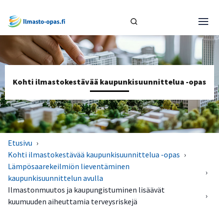
Kohti ilmastokestävää kaupunkisuunnittelua -opas
Etusivu
›
Kohti ilmastokestävää kaupunkisuunnittelua -opas
›
Lämpösaarekeilmiön lieventäminen
›
kaupunkisuunnittelun avulla
Ilmastonmuutos ja kaupungistuminen lisäävät
›
kuumuuden aiheuttamia terveysriskejä