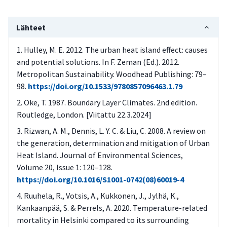
arvioitu?
Onko arvioitu ilmastonmuutoksen ja
Lähteet
kaupunkien kasvun yhteisvaikutusta
ihmisten kokeman kuumarasituksen
Hulley, M. E. 2012. The urban heat island effect: causes
and potential solutions. In F. Zeman (Ed.). 2012.
yleistymiseen?
Metropolitan Sustainability. Woodhead Publishing: 79–
Mitkä paikalliset tekijät vahvistavat
98.
https://doi.org/10.1533/9780857096463.1.79
lämpösaarekeilmiötä (sijainti/alue
Oke, T. 1987. Boundary Layer Climates. 2nd edition.
kaupunkirakenne /tiiviys–väljyys,
Routledge, London. [Viitattu 22.3.2024]
materiaalit, viheralueiden määrä ja sijainti)?
Rizwan, A. M., Dennis, L. Y. C. & Liu, C. 2008. A review on
Onko nämä lämpösaareketta aiheuttavat
the generation, determination and mitigation of Urban
tekijät huomioitu suunnittelussa siten, että
Heat Island. Journal of Environmental Sciences,
mahdollisuuden mukaan vältetään
Volume 20, Issue 1: 120–128.
https://doi.org/10.1016/S1001-0742(08)60019-4
liikalämpöä tuottavia rakenteita,
materiaaleja ja tilaratkaisuja?
Ruuhela, R., Votsis, A., Kukkonen, J., Jylhä, K.,
Kankaanpää, S. & Perrels, A. 2020. Temperature-related
Onko helteisiin ja pitkiin lämpöjaksoihin
mortality in Helsinki compared to its surrounding
varauduttu esimerkiksi