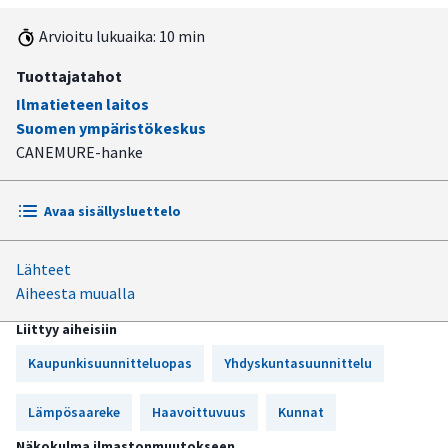
Arvioitu lukuaika: 10 min
Tuottajatahot
Ilmatieteen laitos
Suomen ympäristökeskus
CANEMURE-hanke
Avaa sisällysluettelo
Lähteet
Lämpösaarekeilmiö nostaa kaupunkiympäristön
Aiheesta muualla
lämpötilaa
Liittyy aiheisiin
Kaupunkisuunnittelussa tulee ottaa huomioon
haavoittuvuus ja altistuminen kuumuudelle
Kaupunkisuunnitteluopas
Yhdyskuntasuunnittelu
Kaupunkisuunnittelun toimijoiden tarkistuslista:
Lämpösaareke
Haavoittuvuus
Kunnat
lämpösaarekeilmiön huomioiminen
Näkokulma ilmastonmuutokseen