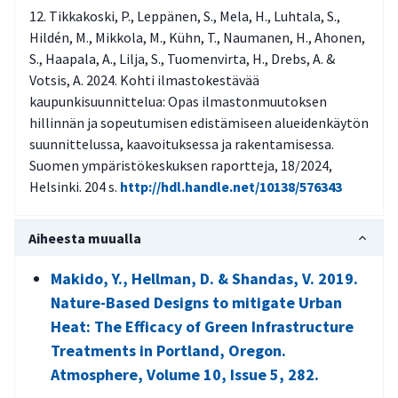
Tikkakoski, P., Leppänen, S., Mela, H., Luhtala, S.,
Hildén, M., Mikkola, M., Kühn, T., Naumanen, H., Ahonen,
S., Haapala, A., Lilja, S., Tuomenvirta, H., Drebs, A. &
Votsis, A. 2024. Kohti ilmastokestävää
kaupunkisuunnittelua: Opas ilmastonmuutoksen
hillinnän ja sopeutumisen edistämiseen alueidenkäytön
suunnittelussa, kaavoituksessa ja rakentamisessa.
Suomen ympäristökeskuksen raportteja, 18/2024,
Helsinki. 204 s.
http://hdl.handle.net/10138/576343
Aiheesta muualla
Makido, Y., Hellman, D. & Shandas, V. 2019.
Nature-Based Designs to mitigate Urban
Heat: The Efficacy of Green Infrastructure
Treatments in Portland, Oregon.
Atmosphere, Volume 10, Issue 5, 282.