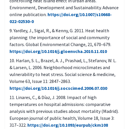
controlling heat island effect in urban areas.
yhteydessä?
Environment, Development and Sustainability. Advance
Onko suunnittelussa huomioitu
online publication.
https://doi.org/10.1007/s10668-
022-02530-0
siniviherverkoston/-rakenteiden
saavutettavuus, niiden viilentävä vaikutus
Yardley, J., Sigal, R., & Kenny, G. 2011. Heat health
ja varjot?
planning: the importance of social and community
factors. Global Environmental Change, 21, 670–679.
Onko alueen suunnittelun ohjauksessa
https://doi.org/10.1016/j.gloenvcha.2010.11.010
(kaavamääräykset, tontinluovutusehdot)
Harlan, S. L., Brazel, A. J., Prashad, L., Stefanov, W. L.
huomioitu helteisiin varautuminen?
& Larsen, L. 2006. Neighborhood microclimates and
vulnerability to heat stress. Social science & medicine,
Volume 63, Issue 11: 2847–2863.
https://doi.org/10.1016/j.socscimed.2006.07.030
Linares, C., & Díaz, J. 2008. Impact of high
temperatures on hospital admissions: comparative
analysis with previous studies about mortality (Madrid).
European journal of public health, Volume 18, Issue 3:
317–322.
https://doi.org/10.1093/eurpub/ckm108