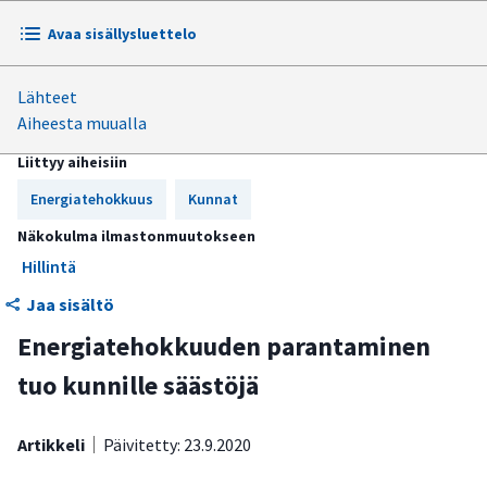
Avaa sisällysluettelo
Lähteet
Energiatehokkuuden edistämiseen on kunnissa useita
Aiheesta muualla
keinoja
Liittyy aiheisiin
Energiatehokkuussopimukset, energiakatselmukset ja
investointituet ovat kuntien käytössä
Energiatehokkuus
Kunnat
Näkokulma ilmastonmuutokseen
Hillintä
Jaa sisältö
Energiatehokkuuden parantaminen
tuo kunnille säästöjä
Artikkeli
Päivitetty: 23.9.2020