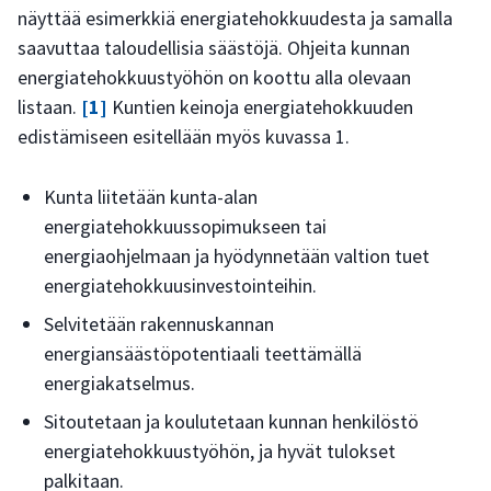
näyttää esimerkkiä energiatehokkuudesta ja samalla
saavuttaa taloudellisia säästöjä. Ohjeita kunnan
energiatehokkuustyöhön on koottu alla olevaan
listaan.
[1]
Kuntien keinoja energiatehokkuuden
edistämiseen esitellään myös kuvassa 1.
Kunta liitetään kunta-alan
energiatehokkuussopimukseen tai
energiaohjelmaan ja hyödynnetään valtion tuet
energiatehokkuusinvestointeihin.
Selvitetään rakennuskannan
energiansäästöpotentiaali teettämällä
energiakatselmus.
Sitoutetaan ja koulutetaan kunnan henkilöstö
energiatehokkuustyöhön, ja hyvät tulokset
palkitaan.