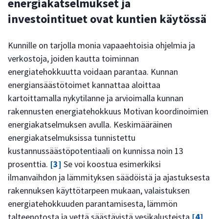
energiakatselmukset ja
investointituet ovat kuntien käytössä
Kunnille on tarjolla monia vapaaehtoisia ohjelmia ja
verkostoja, joiden kautta toiminnan
energiatehokkuutta voidaan parantaa. Kunnan
energiansäästötoimet kannattaa aloittaa
kartoittamalla nykytilanne ja arvioimalla kunnan
rakennusten energiatehokkuus Motivan koordinoimien
energiakatselmuksen avulla. Keskimääräinen
energiakatselmuksissa tunnistettu
kustannussäästöpotentiaali on kunnissa noin 13
prosenttia.
[3]
Se voi koostua esimerkiksi
ilmanvaihdon ja lämmityksen säädöistä ja ajastuksesta
rakennuksen käyttötarpeen mukaan, valaistuksen
energiatehokkuuden parantamisesta, lämmön
talteenotosta ja vettä säästävistä vesikalusteista
[4]
.