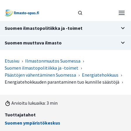
Suomen ilmastopolitiikka ja -toimet
Suomen muuttuva ilmasto
Etusivu
›
Ilmastonmuutos Suomessa
›
Suomen ilmastopolitiikka ja -toimet
›
Päästöjen vähentäminen Suomessa
›
Energiatehokkuus
›
Energiatehokkuuden parantaminen tuo kunnille säästöjä
›
Arvioitu lukuaika: 3 min
Tuottajatahot
Suomen ympäristökeskus