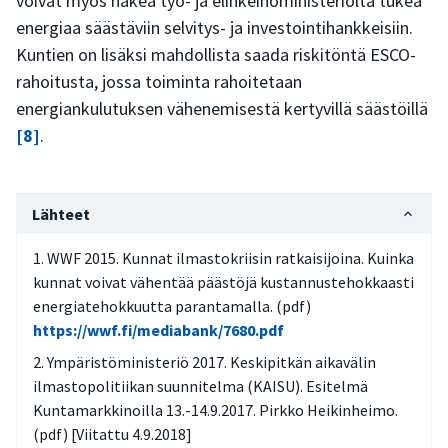
voivat myös hakea työ- ja elinkeinoministeriöltä tukea
energiaa säästäviin selvitys- ja investointihankkeisiin.
Kuntien on lisäksi mahdollista saada riskitöntä ESCO-
rahoitusta, jossa toiminta rahoitetaan
energiankulutuksen vähenemisestä kertyvillä säästöillä
[8]
.
Lähteet
WWF 2015. Kunnat ilmastokriisin ratkaisijoina. Kuinka
kunnat voivat vähentää päästöjä kustannustehokkaasti
energiatehokkuutta parantamalla. (pdf)
https://wwf.fi/mediabank/7680.pdf
Ympäristöministeriö 2017. Keskipitkän aikavälin
ilmastopolitiikan suunnitelma (KAISU). Esitelmä
Kuntamarkkinoilla 13.-14.9.2017. Pirkko Heikinheimo.
(pdf) [Viitattu 4.9.2018]