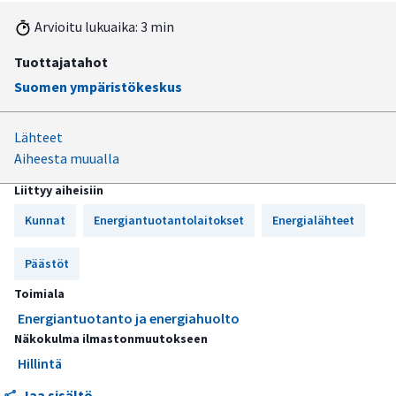
Arvioitu lukuaika: 3 min
Tuottajatahot
Suomen ympäristökeskus
Lähteet
Aiheesta muualla
Liittyy aiheisiin
Kunnat
Energiantuotantolaitokset
Energialähteet
Päästöt
Toimiala
Energiantuotanto ja energiahuolto
Näkokulma ilmastonmuutokseen
Hillintä
Jaa sisältö