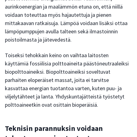
aurinkoenergian ja maalämmön etuna on, että niillä
voidaan toteuttaa myös hajautettuja ja pienen
mittakaavan ratkaisuja. Lämpöä voidaan lisäksi ottaa
lämpöpumppujen avulla talteen sekä ilmastoinnin
poistoilmasta ja jätevedestä.
Toiseksi tehokkain keino on vaihtaa laitosten
käyttämiä fossiilisia polttoaineita päästöneutraaleiksi
biopolttoaineiksi. Biopolttoaineiksi soveltuvat
parhaiten eloperäiset massat, joita ei tarvitse
kasvattaa energian tuotantoa varten, kuten puu- ja
viljelytähteet ja lanta. Yhdyskuntajätteistä työstetyt
polttoaineetkin ovat osittain bioperäisiä.
Teknisin parannuksin voidaan