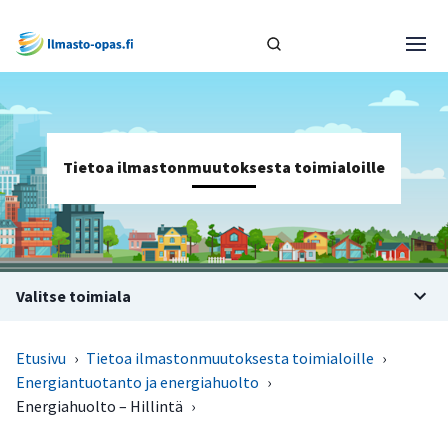
Tietoa ilmastonmuutoksesta toimialoille
Valitse toimiala
Etusivu
›
Tietoa ilmastonmuutoksesta toimialoille
›
Energiantuotanto ja energiahuolto
›
Energiahuolto – Hillintä
›