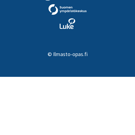
määräysten tiukentamisella
4,9 TWh,
energiatehokkuussopimusten
laajentamisella 2,8 TWh sekä
laitteiden
energiavaatimuksilla 2,1 TWh.
©
Ilmasto-opas.fi
Valtiovalta (TEM, Motiva) ja
+ Ne edistävät myö
kunta-ala (Kuntaliitto) ovat
työllisyyttä ja par
luoneet toimivat instrumentit
energiaturvallisuut
(energiatehokkuussopimus,
Investoiminen
energiaohjelma,
energiatehokkuute
ilmastonsuojelukampanja)
teknologian kehitt
tukemaan kuntien
millä on myös työll
energiatehokkuuden
vaikutuksia.
lisäämispyrkimyksiä ja
kasvihuonekaasupäästöjen
vähentämistä.