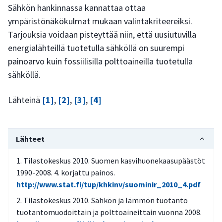
Sähkön hankinnassa kannattaa ottaa
ympäristönäkökulmat mukaan valintakriteereiksi.
Tarjouksia voidaan pisteyttää niin, että uusiutuvilla
energialähteillä tuotetulla sähköllä on suurempi
painoarvo kuin fossiilisilla polttoaineilla tuotetulla
sähköllä.
Lähteinä
[1]
,
[2]
,
[3]
,
[4]
Lähteet
Tilastokeskus 2010. Suomen kasvihuonekaasupäästöt
1990-2008. 4. korjattu painos.
http://www.stat.fi/tup/khkinv/suominir_2010_4.pdf
Tilastokeskus 2010. Sähkön ja lämmön tuotanto
tuotantomuodoittain ja polttoaineittain vuonna 2008.