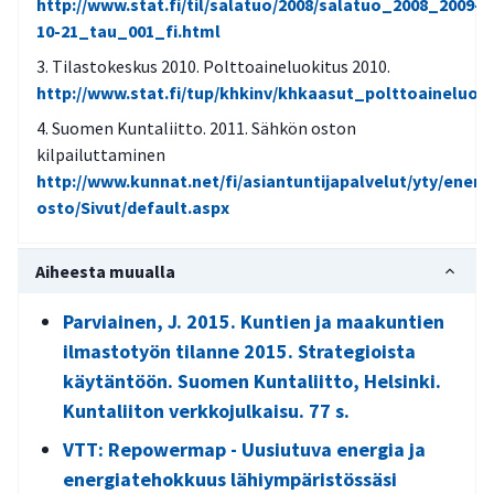
http://www.stat.fi/til/salatuo/2008/salatuo_2008_2009-
10-21_tau_001_fi.html
Tilastokeskus 2010. Polttoaineluokitus 2010.
http://www.stat.fi/tup/khkinv/khkaasut_polttoaineluoki
Suomen Kuntaliitto. 2011. Sähkön oston
kilpailuttaminen
http://www.kunnat.net/fi/asiantuntijapalvelut/yty/ener
osto/Sivut/default.aspx
Aiheesta muualla
Parviainen, J. 2015. Kuntien ja maakuntien
ilmastotyön tilanne 2015. Strategioista
käytäntöön. Suomen Kuntaliitto, Helsinki.
Kuntaliiton verkkojulkaisu. 77 s.
VTT: Repowermap - Uusiutuva energia ja
energiatehokkuus lähiympäristössäsi