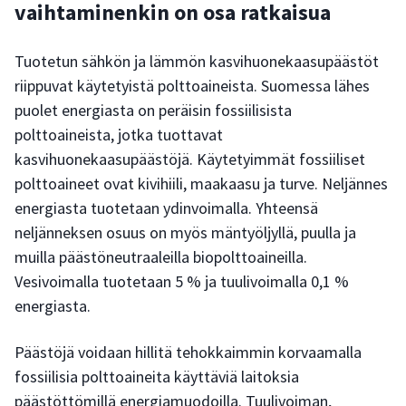
vaihtaminenkin on osa ratkaisua
Tuotetun sähkön ja lämmön kasvihuonekaasupäästöt
riippuvat käytetyistä polttoaineista. Suomessa lähes
puolet energiasta on peräisin fossiilisista
polttoaineista, jotka tuottavat
kasvihuonekaasupäästöjä. Käytetyimmät fossiiliset
polttoaineet ovat kivihiili, maakaasu ja turve. Neljännes
energiasta tuotetaan ydinvoimalla. Yhteensä
neljänneksen osuus on myös mäntyöljyllä, puulla ja
muilla päästöneutraaleilla biopolttoaineilla.
Vesivoimalla tuotetaan 5 % ja tuulivoimalla 0,1 %
energiasta.
Päästöjä voidaan hillitä tehokkaimmin korvaamalla
fossiilisia polttoaineita käyttäviä laitoksia
päästöttömillä energiamuodoilla. Tuulivoiman,