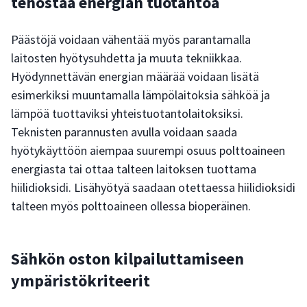
tehostaa energian tuotantoa
Päästöjä voidaan vähentää myös parantamalla
laitosten hyötysuhdetta ja muuta tekniikkaa.
Hyödynnettävän energian määrää voidaan lisätä
esimerkiksi muuntamalla lämpölaitoksia sähköä ja
lämpöä tuottaviksi yhteistuotantolaitoksiksi.
Teknisten parannusten avulla voidaan saada
hyötykäyttöön aiempaa suurempi osuus polttoaineen
energiasta tai ottaa talteen laitoksen tuottama
hiilidioksidi. Lisähyötyä saadaan otettaessa hiilidioksidi
talteen myös polttoaineen ollessa bioperäinen.
Sähkön oston kilpailuttamiseen
ympäristökriteerit