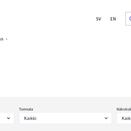
SV
EN
us
›
Toimiala
Näkokul