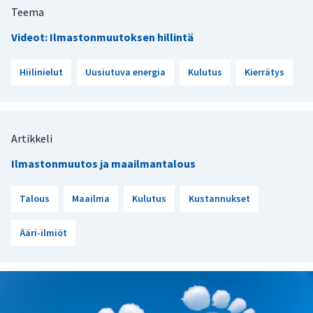
Teema
Videot: Ilmastonmuutoksen hillintä
Hiilinielut
Uusiutuva energia
Kulutus
Kierrätys
Artikkeli
Ilmastonmuutos ja maailmantalous
Talous
Maailma
Kulutus
Kustannukset
Ääri-ilmiöt