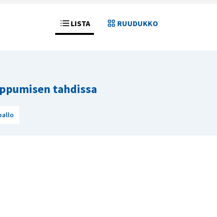
LISTA
RUUDUKKO
ppumisen tahdissa
allo