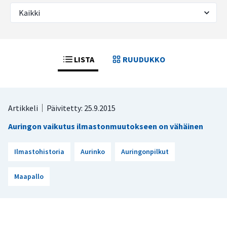
LISTA
RUUDUKKO
Artikkeli
Päivitetty: 25.9.2015
Auringon vaikutus ilmastonmuutokseen on vähäinen
Ilmastohistoria
Aurinko
Auringonpilkut
Maapallo